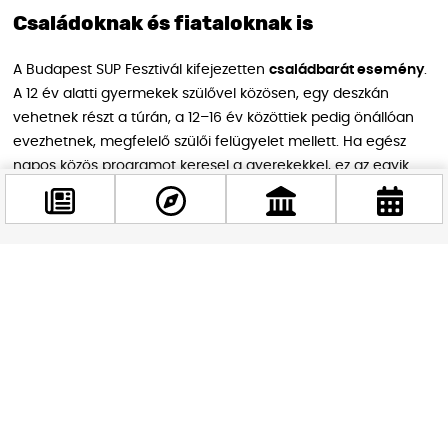
Családoknak és fiataloknak is
A Budapest SUP Fesztivál kifejezetten
családbarát esemény
.
A 12 év alatti gyermekek szülővel közösen, egy deszkán
vehetnek részt a túrán, a 12–16 év közöttiek pedig önállóan
evezhetnek, megfelelő szülői felügyelet mellett. Ha egész
napos közös programot keresel a gyerekekkel, ez az egyik
legjobb lehetőség, amit július Budapest kínál.
MARADJ KÉPBEN
Facebook
Kövess minket a folytatásért
@budappest
Követés most