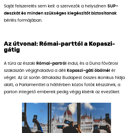
Saját felszerelés sem kell: a szervezők a helyszínen
SUP-
deszkát és minden szükséges kiegészítőt biztosítanak
bérlés formájában.
Az útvonal: Római-parttól a Kopaszi-
gátig
A túra az északi
Római-partról
indul, és a Duna fővárosi
szakaszán végighaladva a déli
Kopaszi-gáti öbölnél
ér
véget. Az út során áthaladsz Budapest összes ikonikus hídja
alatt, a Parlamenttel a háttérben közös fotók készülnek, a
parton integető emberek pedig végig kísérik az evezőket.