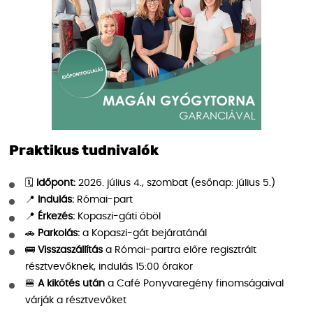
Praktikus tudnivalók
🗓
Időpont:
2026. július 4., szombat (esőnap: július 5.)
📍
Indulás:
Római-part
📍
Érkezés:
Kopaszi-gáti öböl
🚗
Parkolás:
a Kopaszi-gát bejáratánál
🚌
Visszaszállítás
a Római-partra előre regisztrált
résztvevőknek, indulás 15:00 órakor
🍔
A kikötés után
a Café Ponyvaregény finomságaival
várják a résztvevőket