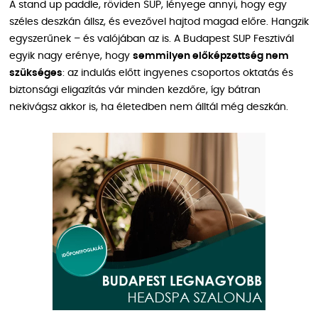
A stand up paddle, röviden SUP, lényege annyi, hogy egy
széles deszkán állsz, és evezővel hajtod magad előre. Hangzik
egyszerűnek – és valójában az is. A Budapest SUP Fesztivál
egyik nagy erénye, hogy
semmilyen előképzettség nem
szükséges
: az indulás előtt ingyenes csoportos oktatás és
biztonsági eligazítás vár minden kezdőre, így bátran
nekivágsz akkor is, ha életedben nem álltál még deszkán.