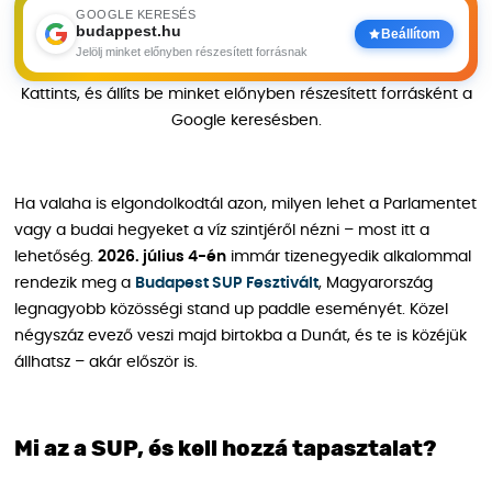
GOOGLE KERESÉS
budappest.hu
Beállítom
Jelölj minket előnyben részesített forrásnak
Kattints, és állíts be minket előnyben részesített forrásként a
Google keresésben.
Ha valaha is elgondolkodtál azon, milyen lehet a Parlamentet
vagy a budai hegyeket a víz szintjéről nézni – most itt a
lehetőség.
2026. július 4-én
immár tizenegyedik alkalommal
rendezik meg a
Budapest SUP Fesztivált
, Magyarország
legnagyobb közösségi stand up paddle eseményét. Közel
négyszáz evező veszi majd birtokba a Dunát, és te is közéjük
állhatsz – akár először is.
Mi az a SUP, és kell hozzá tapasztalat?