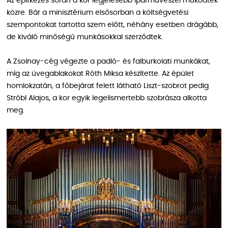
Az építkezés során a kor legjelesebb iparművészei működtek
közre. Bár a minisztérium elsősorban a költségvetési
szempontokat tartotta szem előtt, néhány esetben drágább,
de kiváló minőségű munkásokkal szerződtek.
A Zsolnay-cég végezte a padló- és falburkolati munkákat,
míg az üvegablakokat Róth Miksa készítette. Az épület
homlokzatán, a főbejárat felett látható Liszt-szobrot pedig
Stróbl Alajos, a kor egyik legelismertebb szobrásza alkotta
meg.