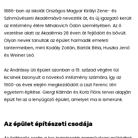
1886-ban az iskolát Országos Magyar Királyi Zene- és
Színművészeti Akadémiává nevezték át, és új igazgató került
az intézmény élére Mihalovich Ödön személyében. Az ő
vezetése alatt az Akadémia 28 éven át fejlődött és bővült.
Olyan nevek tanultak az épület harmadik emeleti
tantermeiben, mint Kodály Zoltán, Bartók Béla, Huszka Jenő
és Weiner Leó.
Az Andrássy úti épület azonban a 19. század végére túl
kicsinek bizonyult a növekvő intézmény számára, így az
1900-as évek elején megkezdődött a Liszt Ferenc téri
egyetem építése. Giergl Kálmán és Korb Flóris tervei alapján
épült fel az a lenyűgöző épület, amelyet ma is ismerünk.
Az épület építészeti csodája