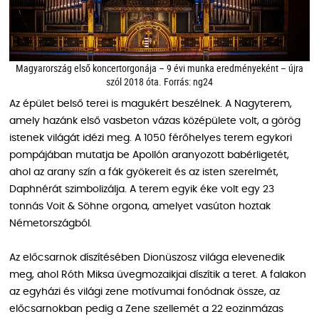
Magyarország első koncertorgonája – 9 évi munka eredményeként – újra
szól 2018 óta. Forrás: ng24
Az épület belső terei is magukért beszélnek. A Nagyterem,
amely hazánk első vasbeton vázas középülete volt, a görög
istenek világát idézi meg. A 1050 férőhelyes terem egykori
pompájában mutatja be Apollón aranyozott babérligetét,
ahol az arany szín a fák gyökereit és az isten szerelmét,
Daphnérát szimbolizálja. A terem egyik éke volt egy 23
tonnás Voit & Söhne orgona, amelyet vasúton hoztak
Németországból.
Az előcsarnok díszítésében Dionüszosz világa elevenedik
meg, ahol Róth Miksa üvegmozaikjai díszítik a teret. A falakon
az egyházi és világi zene motívumai fonódnak össze, az
előcsarnokban pedig a Zene szellemét a 22 eozinmázas