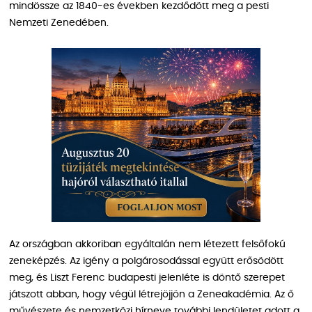
mindössze az 1840-es években kezdődött meg a pesti
Nemzeti Zenedében.
Az országban akkoriban egyáltalán nem létezett felsőfokú
zeneképzés. Az igény a polgárosodással együtt erősödött
meg, és Liszt Ferenc budapesti jelenléte is döntő szerepet
játszott abban, hogy végül létrejöjjön a Zeneakadémia. Az ő
művészete és nemzetközi hírneve további lendületet adott a