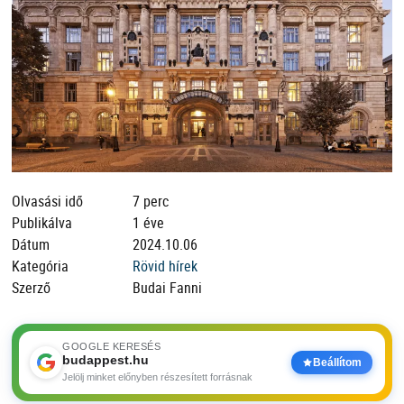
Olvasási idő
7 perc
Publikálva
1 éve
Dátum
2024.10.06
Kategória
Rövid hírek
Szerző
Budai Fanni
GOOGLE KERESÉS
budappest.hu
Beállítom
Jelölj minket előnyben részesített forrásnak