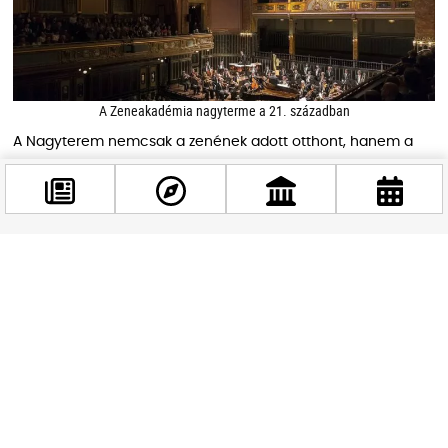
A Zeneakadémia nagyterme a 21. században
A Nagyterem nemcsak a zenének adott otthont, hanem a
magyar irodalomnak is, hiszen a Nyugat-estek alkalmával az
ország legnevesebb irodalmárai gyűltek itt össze. 1945-ben
még rendkívülibb események színhelye volt: ekkor a háborús
bűnösök pereinek tárgyalására bérelte ki a népbíróság az
épületet.
Facebook
@budappest
A Zeneakadémia újjászületése
Követés most
Az 50. évfordulója alkalmából Liszt Ferenc Zeneművészeti
Egyetem névre keresztelt intézmény a 20. század nehéz
évtizedei alatt is megőrizte eredeti állapotát, bár a II.