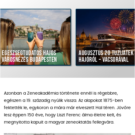
tos hajós
Augusztus 20 tűzijáték
Hajót
udapesten
hajóról – vacsorával
vacso
Azonban a Zeneakadémia története ennél is régebbre,
egészen a 19. századig nyúlik vissza. Az alapokat 1875-ben
fektették le, egykoron a mára már elveszett Hal téren. Jövőre
lesz éppen 150 éve, hogy Liszt Ferenc álma életre kelt, és
megnyitotta kapuit a magyar zeneoktatás fellegvára.