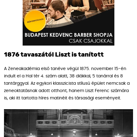
1876 tavaszától Liszt is tanított
A Zeneakadémia első tanéve végül 1875. november 15-én
indult el a Hal tér 4. szám alatt, 38 diákkal, 5 tanárral és 8
tantárggyal. Az egykori klasszicista stílusú épület nemcsak a
zeneoktatásnak adott otthont, hanem Liszt Ferenc számára
is, aki itt tartotta híres matinéit és társasági eseményeit.