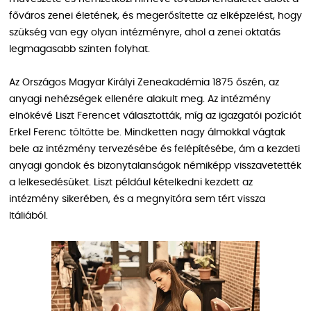
főváros zenei életének, és megerősítette az elképzelést, hogy
szükség van egy olyan intézményre, ahol a zenei oktatás
legmagasabb szinten folyhat.
Az Országos Magyar Királyi Zeneakadémia 1875 őszén, az
anyagi nehézségek ellenére alakult meg. Az intézmény
elnökévé Liszt Ferencet választották, míg az igazgatói pozíciót
Erkel Ferenc töltötte be. Mindketten nagy álmokkal vágtak
bele az intézmény tervezésébe és felépítésébe, ám a kezdeti
anyagi gondok és bizonytalanságok némiképp visszavetették
a lelkesedésüket. Liszt például kételkedni kezdett az
intézmény sikerében, és a megnyitóra sem tért vissza
Itáliából.