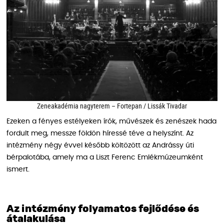
Zeneakadémia nagyterem – Fortepan / Lissák Tivadar
Ezeken a fényes estélyeken írók, művészek és zenészek hada
fordult meg, messze földön híressé téve a helyszínt. Az
intézmény négy évvel később költözött az Andrássy úti
bérpalotába, amely ma a Liszt Ferenc Emlékmúzeumként
ismert.
Az intézmény folyamatos fejlődése és
átalakulása