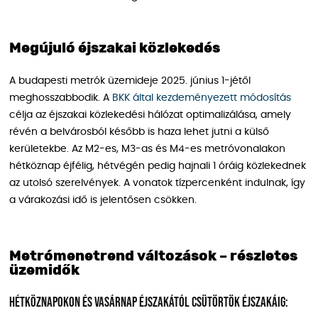
Megújuló éjszakai közlekedés
A budapesti metrók üzemideje 2025. június 1-jétől
meghosszabbodik. A
BKK által kezdeményezett módosítás
célja az éjszakai közlekedési hálózat optimalizálása, amely
révén a belvárosból később is haza lehet jutni a külső
kerületekbe. Az M2-es, M3-as és M4-es metróvonalakon
hétköznap éjfélig, hétvégén pedig hajnali 1 óráig közlekednek
az utolsó szerelvények. A vonatok tízpercenként indulnak, így
a várakozási idő is jelentősen csökken.
Metrómenetrend változások – részletes
üzemidők
Hétköznapokon és vasárnap éjszakától csütörtök éjszakáig: