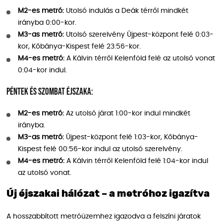
M2-es metró:
Utolsó indulás a Deák térről mindkét
irányba 0:00-kor.
M3-as metró:
Utolsó szerelvény Újpest-központ felé 0:03-
kor, Kőbánya-Kispest felé 23:56-kor.
M4-es metró:
A Kálvin térről Kelenföld felé az utolsó vonat
0:04-kor indul.
Péntek és szombat éjszaka:
M2-es metró:
Az utolsó járat 1:00-kor indul mindkét
irányba.
M3-as metró:
Újpest-központ felé 1:03-kor, Kőbánya-
Kispest felé 00:56-kor indul az utolsó szerelvény.
M4-es metró:
A Kálvin térről Kelenföld felé 1:04-kor indul
az utolsó vonat.
Új éjszakai hálózat – a metróhoz igazítva
A hosszabbított metróüzemhez igazodva a felszíni járatok