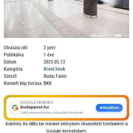
Olvasási idő
2 perc
Publikálva
1 éve
Dátum
2025.05.13
Kategória
Rövid hírek
Szerző
Budai Fanni
Kiemelt kép forrása
BKK
GOOGLE KERESÉS
budappest.hu
Beállítom
Jelölj minket előnyben részesített forrásnak
Kattints, és állíts be minket előnyben részesített forrásként a
Google keresésben.