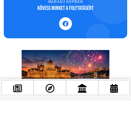
MARADJ KÉPBEN
Kövess minket a folytatásért
Facebook
@budappest