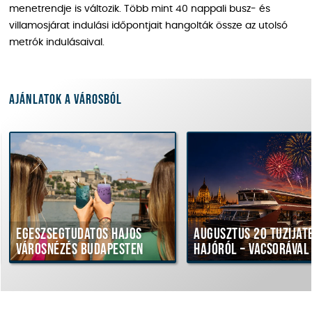
menetrendje is változik. Több mint 40 nappali busz- és
villamosjárat indulási időpontjait hangolták össze az utolsó
metrók indulásaival.
Ajánlatok a városból
Egészségtudatos hajós
Augusztus 20 tűziját
városnézés Budapesten
hajóról – vacsorával