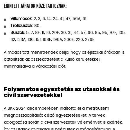
Érintett járatok közé tartoznak:
Villamosok:
2, 3, 6, 14, 24, 41, 47, 56A, 61.
Trolibuszok:
80.
Buszok:
5, 7, 8E, 11, 16, 20E, 30, 31, 44, 57, 66, 85, 95, 97E, 105,
112, 123A, 136, 151, 168E, 196A, 200E, 220, 276E.
A módosított menetrendek célja, hogy az éjszakai órákban is
biztosítsák az összeköttetést a külső kerületekkel,
minimalizálva a várakozási időt.
Folyamatos egyeztetés az utasokkal és
civil szervezetekkel
A BKK 2024 decemberében indította el a metróüzem
meghosszabbítását célzó egyeztetéseket. A tervek
kidolgozása során a civil szervezetek véleményét is kikérték,
így az utasok javaslatai is beépültek a módosításokba. A