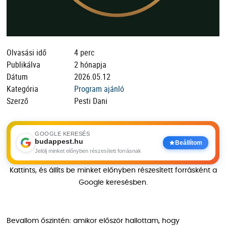
Olvasási idő
4 perc
Publikálva
2 hónapja
Dátum
2026.05.12
Kategória
Program ajánló
Szerző
Pesti Dani
GOOGLE KERESÉS
budappest.hu
Beállítom
Jelölj minket előnyben részesített forrásnak
Kattints, és állíts be minket előnyben részesített forrásként a
Google keresésben.
Bevallom őszintén: amikor először hallottam, hogy