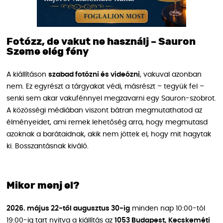
Fotózz, de vakut ne használj – Sauron
Szeme elég fény
A kiállításon
szabad fotózni és videózni
, vakuval azonban
nem. Ez egyrészt a tárgyakat védi, másrészt – tegyük fel –
senki sem akar vakufénnyel megzavarni egy Sauron-szobrot.
A közösségi médiában viszont bátran megmutathatod az
élményeidet, ami remek lehetőség arra, hogy megmutasd
azoknak a barátaidnak, akik nem jöttek el, hogy mit hagytak
ki. Bosszantásnak kiváló.
Mikor menj el?
2026. május 22-től augusztus 30-ig
minden nap 10:00-tól
19:00-ig tart nyitva a kiállítás az
1053 Budapest, Kecskeméti