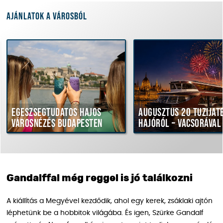
Ajánlatok a városból
Egészségtudatos hajós
Augusztus 20 tűzijáték
városnézés Budapesten
hajóról – vacsorával
Gandalffal még reggel is jó találkozni
A kiállítás a Megyével kezdődik, ahol egy kerek, zsáklaki ajtón
léphetünk be a hobbitok világába. És igen, Szürke Gandalf