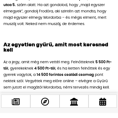
utca 5.
szám alatt. Ha azt gondolod, hogy „majd egyszer
elmegyek”, gondolj Frodóra, aki szintén azt mondta, hogy
majd egyszer elmegy Mordorba – és mégis elment, mert
muszáj volt. Neked nem muszáj, de érdemes.
Az egyetlen gyűrű, amit most keresned
kell
Az a jegy, amit még nem vettél meg. Felnőtteknek
5 500 Ft-
tól
, gyerekeknek
4 500 Ft-tól
, és ha ketten felnőttek és egy
gyerek vagytok, a
14 500 forintos családi csomag
pont
nektek szól. Vegyétek meg előre online – elvégre a Gyűrű
sem jutott el magától Mordorba, némi tervezés mindig kell.
Középfölde vár. Gandalf már ott van. Te mire vársz?