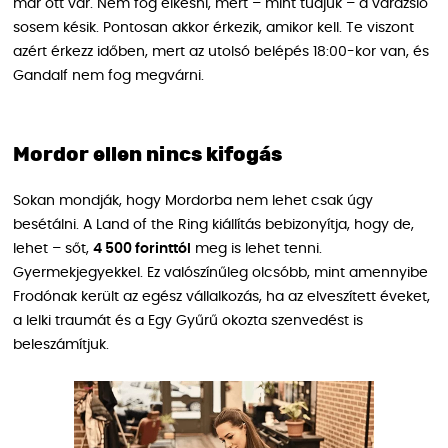
már ott vár. Nem fog elkésni, mert – mint tudjuk – a varázsló
sosem késik. Pontosan akkor érkezik, amikor kell. Te viszont
azért érkezz időben, mert az utolsó belépés 18:00-kor van, és
Gandalf nem fog megvárni.
Mordor ellen nincs kifogás
Sokan mondják, hogy Mordorba nem lehet csak úgy
besétálni. A Land of the Ring kiállítás bebizonyítja, hogy de,
lehet – sőt,
4 500 forinttól
meg is lehet tenni.
Gyermekjegyekkel. Ez valószínűleg olcsóbb, mint amennyibe
Frodónak került az egész vállalkozás, ha az elveszített éveket,
a lelki traumát és a Egy Gyűrű okozta szenvedést is
beleszámítjuk.