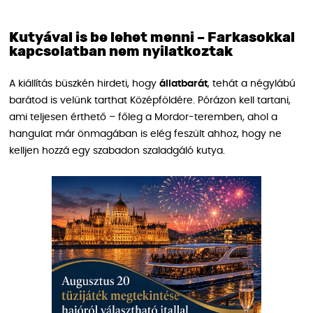
Kutyával is be lehet menni – Farkasokkal
kapcsolatban nem nyilatkoztak
A kiállítás büszkén hirdeti, hogy
állatbarát
, tehát a négylábú
barátod is velünk tarthat Középföldére. Pórázon kell tartani,
ami teljesen érthető – főleg a Mordor-teremben, ahol a
hangulat már önmagában is elég feszült ahhoz, hogy ne
kelljen hozzá egy szabadon szaladgáló kutya.