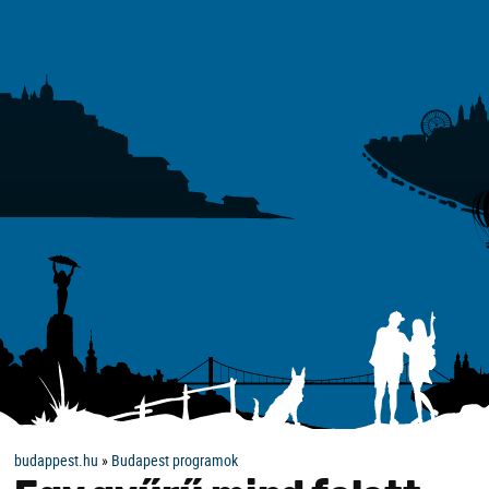
budappest.hu
»
Budapest programok