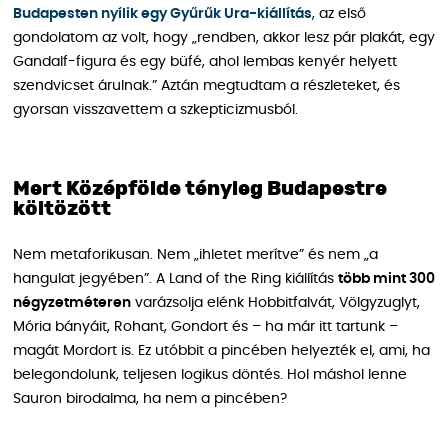
Budapesten nyílik egy Gyűrűk Ura-kiállítás
, az első
gondolatom az volt, hogy „rendben, akkor lesz pár plakát, egy
Gandalf-figura és egy büfé, ahol lembas kenyér helyett
szendvicset árulnak.” Aztán megtudtam a részleteket, és
gyorsan visszavettem a szkepticizmusból.
Mert Középfölde tényleg Budapestre
költözött
Nem metaforikusan. Nem „ihletet merítve” és nem „a
hangulat jegyében”. A Land of the Ring kiállítás
több mint 300
négyzetméteren
varázsolja elénk Hobbitfalvát, Völgyzuglyt,
Mória bányáit, Rohant, Gondort és – ha már itt tartunk –
magát Mordort is. Ez utóbbit a pincében helyezték el, ami, ha
belegondolunk, teljesen logikus döntés. Hol máshol lenne
Sauron birodalma, ha nem a pincében?