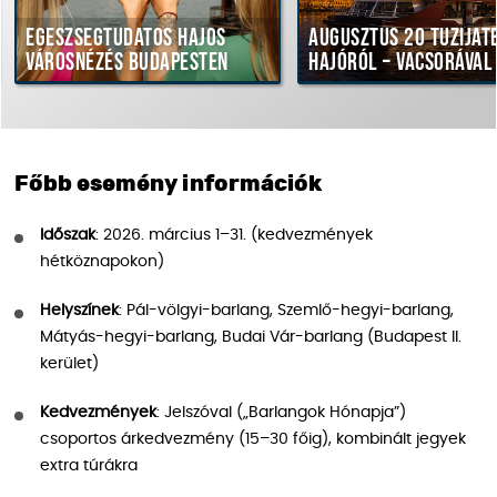
Egészségtudatos hajós
Augusztus 20 tűziját
városnézés Budapesten
hajóról – vacsorával
Főbb esemény információk
Időszak
: 2026. március 1–31. (kedvezmények
hétköznapokon)
Helyszínek
: Pál-völgyi-barlang, Szemlő-hegyi-barlang,
Mátyás-hegyi-barlang, Budai Vár-barlang (Budapest II.
kerület)
Kedvezmények
: Jelszóval („Barlangok Hónapja”)
csoportos árkedvezmény (15–30 főig), kombinált jegyek
extra túrákra