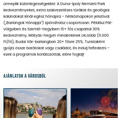
ünneplik különlegességekkel. A Duna-Ipoly Nemzeti Park
kedvezményeket, extra szakvezetéses túrákat és geológiai
kalandokat kínál egész hónapra – hétköznapokon jelszóval
(„Barlangok Hónapja”) spórolhatsz csoportosan. Például Pál-
völgyiben és Szemlő-hegyiben 15+ fős csapattal 30%
kedvezmény, Mátyás-hegyin mindenkinek olcsóbb (9.000
Ft/fő), Budai Vár-barlangban 20+ fősre 25%. Turistaként
gyűjts össze barátokat vagy családot, és indulj felfedezni –
ezek a programok korlátozottak, előre foglalj!
Ajánlatok a városból