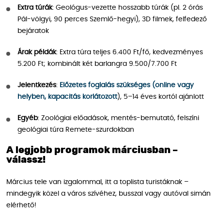
Extra túrák
: Geológus-vezette hosszabb túrák (pl. 2 órás
Pál-völgyi, 90 perces Szemlő-hegyi), 3D filmek, felfedező
bejáratok
Árak példák
: Extra túra teljes 6.400 Ft/fő, kedvezményes
5.200 Ft; kombinált két barlangra 9.500/7.700 Ft
Jelentkezés
:
Előzetes foglalás szükséges (online vagy
helyben, kapacitás korlátozott
), 5–14 éves kortól ajánlott
Egyéb
: Zoológiai előadások, mentés-bemutató, felszíni
geológiai túra Remete-szurdokban
A legjobb programok márciusban –
válassz!
Március tele van izgalommal, itt a toplista turistáknak –
mindegyik közel a város szívéhez, busszal vagy autóval simán
elérhető!