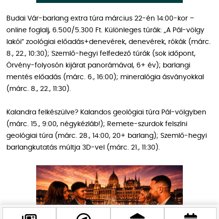
Budai Vár-barlang extra túra március 22-én 14:00-kor –
online foglalj, 6.500/5.300 Ft. Különleges túrák: „A Pál-völgy
lakói” zoológiai előadás+denevérek, denevérek, rókák (márc.
8., 22., 10:30); Szemlő-hegyi felfedező túrák (sok időpont,
Örvény-folyosón kijárat panorámával, 6+ év); barlangi
mentés előadás (márc. 6., 16:00); mineralógia ásványokkal
(márc. 8., 22., 11:30).
Kalandra felkészülve? Kalandos geológiai túra Pál-völgyben
(márc. 15., 9:00, négykézláb!); Remete-szurdok felszíni
geológiai túra (márc. 28., 14:00, 20+ barlang); Szemlő-hegyi
barlangkutatás múltja 3D-vel (márc. 21., 11:30).