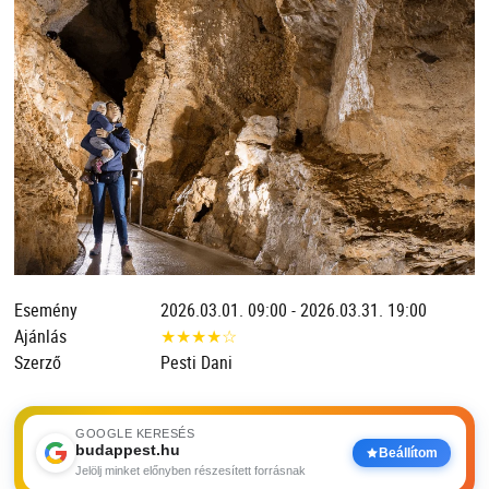
Esemény
2026.03.01. 09:00 - 2026.03.31. 19:00
Ajánlás
★
★
★
★
☆
Szerző
Pesti Dani
GOOGLE KERESÉS
budappest.hu
Beállítom
Jelölj minket előnyben részesített forrásnak