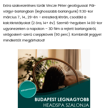
Extra szakvezetéses túrák Vincze Péter geológussal: Pál-
völgyi-barlangban (leghosszabb barlangunk) 11:30-kor
március 7., 14., 29-én – ereszkedj létrán, csodáld a
kalcitkristályokat (2 óra, 14+ év). Szemlő-hegyiben 14:00-kor
ugyanezeken a napokon – 3D film a rejtett barlangokról,
virágoskert-szerű cseppkövek (90 perc). Kombinált jeggyel
mindkettőt megjárhatod!