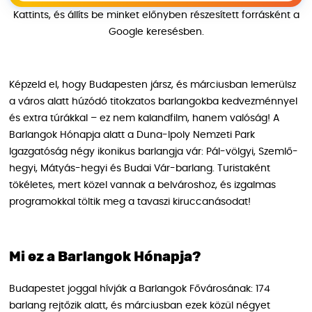
Kattints, és állíts be minket előnyben részesített forrásként a
Google keresésben.
Képzeld el, hogy Budapesten jársz, és márciusban lemerülsz
a város alatt húzódó titokzatos barlangokba kedvezménnyel
és extra túrákkal – ez nem kalandfilm, hanem valóság! A
Barlangok Hónapja alatt a Duna-Ipoly Nemzeti Park
Igazgatóság négy ikonikus barlangja vár: Pál-völgyi, Szemlő-
hegyi, Mátyás-hegyi és Budai Vár-barlang. Turistaként
tökéletes, mert közel vannak a belvároshoz, és izgalmas
programokkal töltik meg a tavaszi kiruccanásodat!
Mi ez a Barlangok Hónapja?
Budapestet joggal hívják a Barlangok Fővárosának: 174
barlang rejtőzik alatt, és márciusban ezek közül négyet