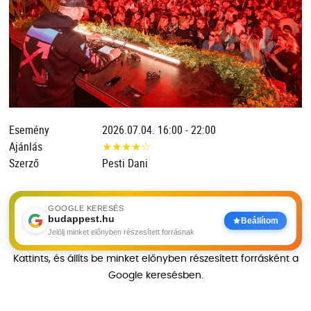
Esemény
2026.07.04. 16:00 - 22:00
Ajánlás
★
★
★
★
☆
Szerző
Pesti Dani
GOOGLE KERESÉS
budappest.hu
Beállítom
Jelölj minket előnyben részesített forrásnak
Kattints, és állíts be minket előnyben részesített forrásként a
Google keresésben.