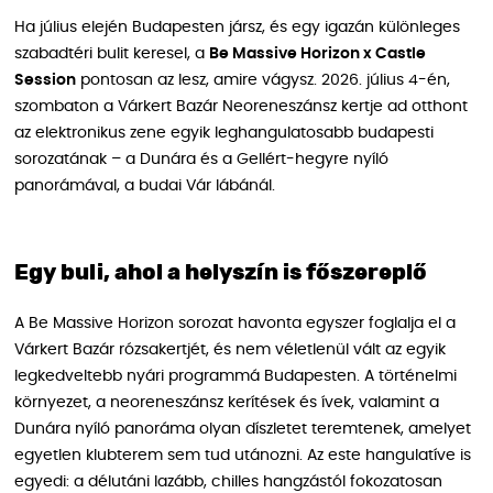
Ha július elején Budapesten jársz, és egy igazán különleges
szabadtéri bulit keresel, a
Be Massive Horizon x Castle
Session
pontosan az lesz, amire vágysz. 2026. július 4-én,
szombaton a Várkert Bazár Neoreneszánsz kertje ad otthont
az elektronikus zene egyik leghangulatosabb budapesti
sorozatának – a Dunára és a Gellért-hegyre nyíló
panorámával, a budai Vár lábánál.
Egy buli, ahol a helyszín is főszereplő
A Be Massive Horizon sorozat havonta egyszer foglalja el a
Várkert Bazár rózsakertjét, és nem véletlenül vált az egyik
legkedveltebb nyári programmá Budapesten. A történelmi
környezet, a neoreneszánsz kerítések és ívek, valamint a
Dunára nyíló panoráma olyan díszletet teremtenek, amelyet
egyetlen klubterem sem tud utánozni. Az este hangulatíve is
egyedi: a délutáni lazább, chilles hangzástól fokozatosan