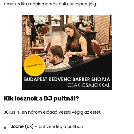
emelkedik a naplementés buli csúcspontjáig.
Kik lesznek a DJ pultnál?
Július 4-én három előadó vezeti végig az estét:
Joone (UK)
– brit vendég a pultban