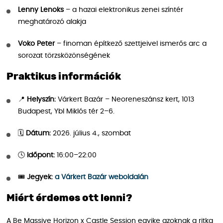
Lenny Lenoks
– a hazai elektronikus zenei színtér
meghatározó alakja
Voko Peter
– finoman építkező szettjeivel ismerős arc a
sorozat törzsközönségének
Praktikus információk
📍
Helyszín:
Várkert Bazár – Neoreneszánsz kert, 1013
Budapest, Ybl Miklós tér 2–6.
🗓️
Dátum:
2026. július 4., szombat
🕓
Időpont:
16:00–22:00
🎟️
Jegyek:
a Várkert Bazár weboldalán
Miért érdemes ott lenni?
A Be Massive Horizon x Castle Session egyike azoknak a ritka