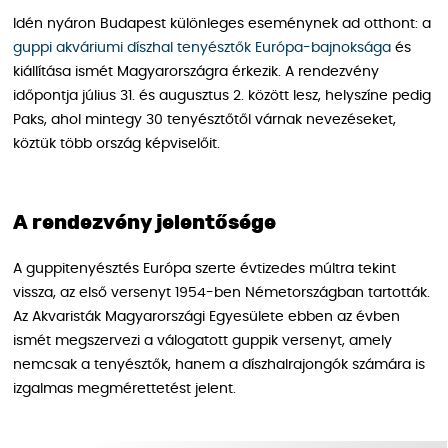
Idén nyáron Budapest különleges eseménynek ad otthont: a
guppi akváriumi díszhal tenyésztők Európa-bajnoksága
és
kiállítása ismét Magyarországra érkezik. A rendezvény
időpontja július 31. és augusztus 2. között lesz, helyszíne pedig
Paks, ahol mintegy 30 tenyésztőtől várnak nevezéseket,
köztük több ország képviselőit.
A rendezvény jelentősége
A guppitenyésztés Európa szerte évtizedes múltra tekint
vissza, az első versenyt 1954-ben Németországban tartották.
Az Akvaristák Magyarországi Egyesülete ebben az évben
ismét megszervezi a válogatott guppik versenyt, amely
nemcsak a tenyésztők, hanem a díszhalrajongók számára is
izgalmas megmérettetést jelent.