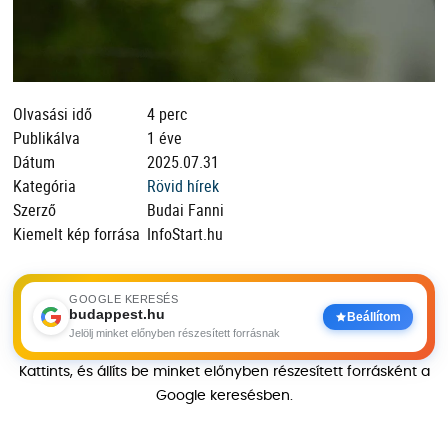
Olvasási idő
4 perc
Publikálva
1 éve
Dátum
2025.07.31
Kategória
Rövid hírek
Szerző
Budai Fanni
Kiemelt kép forrása
InfoStart.hu
GOOGLE KERESÉS
budappest.hu
Beállítom
Jelölj minket előnyben részesített forrásnak
Kattints, és állíts be minket előnyben részesített forrásként a
Google keresésben.