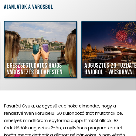
Ajánlatok a városból
Egészségtudatos hajós
Augusztus 20 tűzijáték
városnézés Budapesten
hajóról – vacsorával
Pasaréti Gyula, az egyesület elnöke elmondta, hogy a
rendezvényen körülbelül 60 különböző triót mutatnak be,
amelyek mindhárom egyforma guppi hímből állnak. Az
érdeklődők augusztus 2-án, a nyilvános program keretei
között megtekinthetik a díjazott példányokat. A nap végén