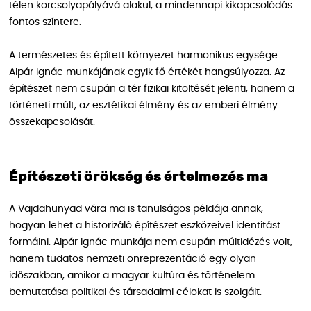
télen korcsolyapályává alakul, a mindennapi kikapcsolódás
fontos színtere.
A természetes és épített környezet harmonikus egysége
Alpár Ignác munkájának egyik fő értékét hangsúlyozza. Az
építészet nem csupán a tér fizikai kitöltését jelenti, hanem a
történeti múlt, az esztétikai élmény és az emberi élmény
összekapcsolását.
Építészeti örökség és értelmezés ma
A Vajdahunyad vára ma is tanulságos példája annak,
hogyan lehet a historizáló építészet eszközeivel identitást
formálni. Alpár Ignác munkája nem csupán múltidézés volt,
hanem tudatos nemzeti önreprezentáció egy olyan
időszakban, amikor a magyar kultúra és történelem
bemutatása politikai és társadalmi célokat is szolgált.