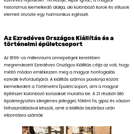
ezeréves fejlődését. Tervezője, Alpár Ignác, a magyar
historizmus kiemelkedő alakja, aki különböző korok és stílusok
elemeit ötvözte egy harmonikus egésszé.
Az Ezredéves Országos Kiállítás és a
történelmi épületcsoport
Az 1896-os millenniumi ünnepségek keretében
megrendezett Ezredéves Országos Kiállítás célja az volt, hogy
méltó módon emlékezzen meg a magyar honfoglalás
ezredik évfordulójáról. A kiállítás számos pavilonja között
kiemelkedett a Történelmi Épületcsoport, ami a magyar
építészet különböző korszakait mutatta be. A 21 részből álló
épületegyüttes ideiglenes jelleggel, főként fa, gipsz és vászon
felhasználásával készült, amit a kiállítás bezárása után
elbontásra szánták.