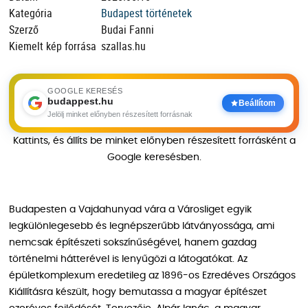
Kategória
Budapest történetek
Szerző
Budai Fanni
Kiemelt kép forrása
szallas.hu
GOOGLE KERESÉS
budappest.hu
Beállítom
Jelölj minket előnyben részesített forrásnak
Kattints, és állíts be minket előnyben részesített forrásként a
Google keresésben.
Budapesten a Vajdahunyad vára a Városliget egyik
legkülönlegesebb és legnépszerűbb látványossága, ami
nemcsak építészeti sokszínűségével, hanem gazdag
történelmi hátterével is lenyűgözi a látogatókat. Az
épületkomplexum eredetileg az 1896-os Ezredéves Országos
Kiállításra készült, hogy bemutassa a magyar építészet