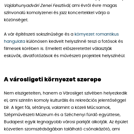
Vajdahunyadvári Zenei Fesztivál
, ami évről évre magas
színvonalú komolyzenei és jazz koncertekkel várja a
közönséget.
A vár építészeti sokszínűsége és a
környezet romantikus
hangulata
különösen kedvelt helyszínné teszi a fotósok és
filmesek körében is. Emellett előszeretettel választják
esküvők, divatfotózások és művészeti projektek helyszínéül.
A városligeti környezet szerepe
Nem elszigetelten, hanem a Városliget szívében helyezkedik
el, ami szintén komoly kulturális és rekreációs jelentőséggel
bír. A liget fái, sétányai, valamint a közeli Műcsarnok,
Szépművészeti Múzeum és a Széchenyi fürdő együttese,
Budapest egyik legnagyobb városi parkját alkotják. Az épület
közvetlen szomszédságában található csónakázótó, ami