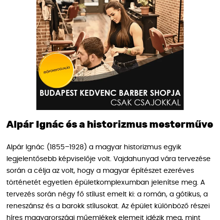
Alpár Ignác és a historizmus mesterműve
Alpár Ignác (1855–1928) a magyar historizmus egyik
legjelentősebb képviselője volt. Vajdahunyad vára tervezése
során a célja az volt, hogy a magyar építészet ezeréves
történetét egyetlen épületkomplexumban jelenítse meg. A
tervezés során négy fő stílust emelt ki: a román, a gótikus, a
reneszánsz és a barokk stílusokat. Az épület különböző részei
híres magyarországi műemlékek elemeit idézik meg, mint