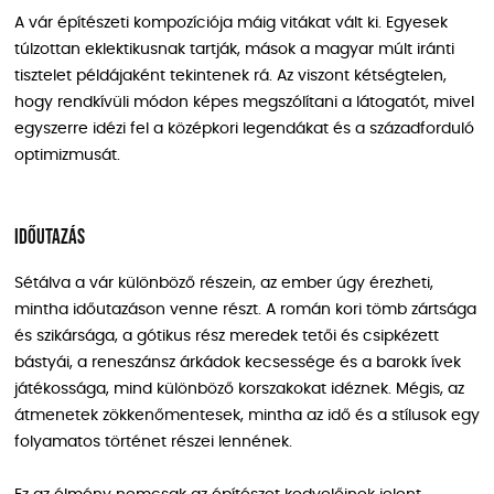
A vár építészeti kompozíciója máig vitákat vált ki. Egyesek
túlzottan eklektikusnak tartják, mások a magyar múlt iránti
tisztelet példájaként tekintenek rá. Az viszont kétségtelen,
hogy rendkívüli módon képes megszólítani a látogatót, mivel
egyszerre idézi fel a középkori legendákat és a századforduló
optimizmusát.
Időutazás
Sétálva a vár különböző részein, az ember úgy érezheti,
mintha időutazáson venne részt. A román kori tömb zártsága
és szikársága, a gótikus rész meredek tetői és csipkézett
bástyái, a reneszánsz árkádok kecsessége és a barokk ívek
játékossága, mind különböző korszakokat idéznek. Mégis, az
átmenetek zökkenőmentesek, mintha az idő és a stílusok egy
folyamatos történet részei lennének.