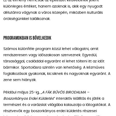
Ez az élmény nemcsak az építészet kedvelőinek jelent
különleges értéket, hanem azoknak is, akik egy nyugodt
délutánra vágynak a város közepén, miközben kulturális
örökségünkkel találkoznak.
Programokban is bővelkedik
Számos különféle program közül lehet válogatni, amit
rendszeresen vagy időszakosan szerveznek. Egyedül,
társasággal, családdal egyaránt el lehet tölteni itt az időt
bármikor. Sportolásra szintén van lehetőség. A kézműves
foglalkozások gyakoriak, kicsiknek és nagyoknak egyaránt. A
zene sem hiányzik.
Például május 25-ig, „
A FÁK BŰVÖS BIRODALMA –
Boszorkányos Erdei Küldetés
” interaktív kiállítás és játék a
természet és a varázslat világába kalauzolja a látogatókat. A
résztvevők egy boszorkányos erdei küldetés részesei