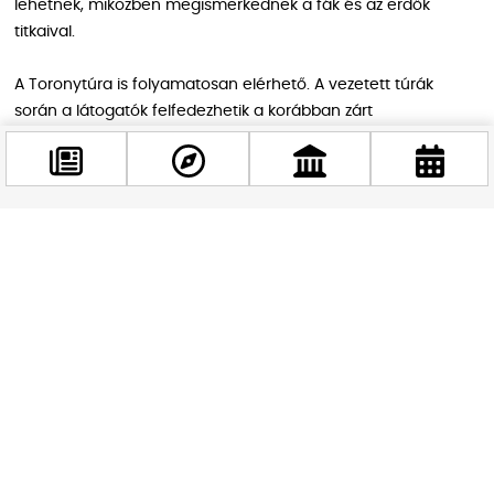
lehetnek, miközben megismerkednek a fák és az erdők
titkaival.
A Toronytúra is folyamatosan elérhető. A vezetett túrák
során a látogatók felfedezhetik a korábban zárt
épületrészeket és páratlan panorámában gyönyörködhetnek
Budapest felett.
A Magyar Mezőgazdasági Múzeumban rendszeresen szervez
időszaki kiállításokat, amik a mezőgazdaság, a természet és a
Facebook
művészet témaköreit ölelik fel. A legfrissebb kiállításokról és
@budappest
azok időpontjairól érdemes a múzeum hivatalos weboldalán
tájékozódni.
Követés most
A zenei fesztivál keretében különböző műfajokban
hallgathatnak koncerteket az érdeklődők, a klasszikus zenétől
a jazzig. A Vajdahunyadvári Zenei Fesztivál Budapest egyik
leghangulatosabb nyárköszöntő eseménye. A koncertek
egyedülálló élményt nyújtanak, hiszen a történelmi épület