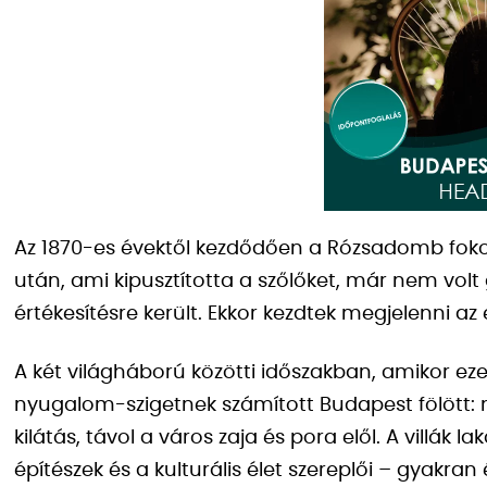
Az 1870-es évektől kezdődően a Rózsadomb fokoz
után, ami kipusztította a szőlőket, már nem volt
értékesítésre került. Ekkor kezdtek megjelenni az e
A két világháború közötti időszakban, amikor ez
nyugalom-szigetnek számított Budapest fölött: 
kilátás, távol a város zaja és pora elől. A villák
építészek és a kulturális élet szereplői – gyakran