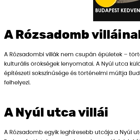
A Rózsadomb villáina
A Rózsadombi villák nem csupán épületek – történ
kulturális örökségek lenyomatai. A Nyúl utca kü
építészeti sokszínűsége és történelmi múltja Bud
felhelyezi.
A Nyúl utca villái
A Rózsadomb egyik leghíresebb utcája a Nyúl utca,