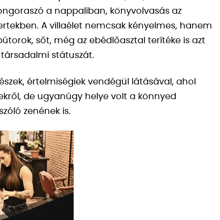
 zongoraszó a nappaliban, könyvolvasás az
ertekben. A villaélet nemcsak kényelmes, hanem
 bútorok, sőt, még az ebédlőasztal terítéke is azt
 társadalmi státuszát.
szek, értelmiségiek vendégül látásával, ahol
etekről, de ugyanúgy helye volt a könnyed
zóló zenének is.