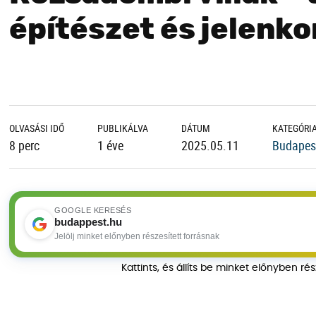
építészet és jelenko
OLVASÁSI IDŐ
PUBLIKÁLVA
DÁTUM
KATEGÓRI
8 perc
1 éve
2025.05.11
Budapest
GOOGLE KERESÉS
budappest.hu
Jelölj minket előnyben részesített forrásnak
Kattints, és állíts be minket előnyben ré