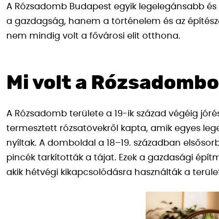
A Rózsadomb Budapest egyik legelegánsabb és le
a gazdagság, hanem a történelem és az építészet
nem mindig volt a fővárosi elit otthona.
Mi volt a Rózsadombon
A Rózsadomb területe a 19-ik század végéig jórész
termesztett rózsatövekről kapta, amik egyes lege
nyíltak. A domboldal a 18–19. században elsősor
pincék tarkították a tájat. Ezek a gazdasági épí
akik hétvégi kikapcsolódásra használták a terüle