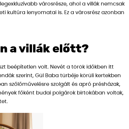
gexkluzívabb városrésze, ahol a villák nemcsak
i kultúra lenyomatai is. Ez a városrész azonban
 a villák előtt?
t beépítetlen volt. Nevét a török időkben itt
ndák szerint, Gül Baba türbéje körüli kertekben
ban szőlőművelésre szolgált és apró présházak,
tmények főként budai polgárok birtokában voltak,
tet.