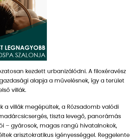
atosan kezdett urbanizálódni. A filoxéravész
 gazdasági alapja a művelésnek, így a terület
lső villák.
ek a villák megépültek, a Rózsadomb valódi
madárcsicsergés, tiszta levegő, panorámás
 lakói – gyárosok, magas rangú hivatalnokok,
 éltek arisztokratikus igényességgel. Reggelente