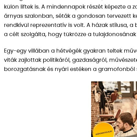
külön liftek is. A mindennapok részét képezte a
árnyas szalonban, séták a gondosan tervezett k
rendkívül reprezentatív is volt. A házak stílusa, a
a célt szolgálta, hogy tükrözze a tulajdonosának
Egy-egy villában a hétvégék gyakran teltek művé
viták zajlottak politikáról, gazdaságról, művész
borozgatásnak és nyári estéken a gramofonból s