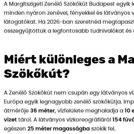
A Margitszigeti Zenélő Szökőkút Budapest egyik
minden nyáron zenével, fényekkel és látványos v
látogatókat. Ha 2026-ban szeretnéd megtapaszta
összegyűjtöttük a legfontosabb tudnivalókat és a
Miért különleges a Ma
Szökőkút?
A Zenélő Szökőkút nem csupán egy látványos ví
Európa egyik legnagyobb zenélő szökőkútja. I
átmérője
36 méter
, vízfelülete meghaladja a
10 
vizet
tárol. A látványos vízkoreográfiáról
154 fúv
egészen
25 méter magasságba
szökik fel.