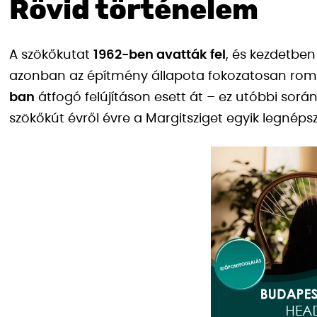
Rövid történelem
A szökőkutat
1962-ben avatták fel
, és kezdetben
azonban az építmény állapota fokozatosan roml
ban
átfogó felújításon esett át – ez utóbbi sorá
szökőkút évről évre a Margitsziget egyik legnép