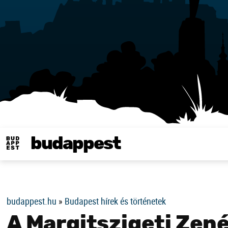
budappest
Same in english
budappest.hu
»
Budapest hírek és történetek
A Margitszigeti Zen