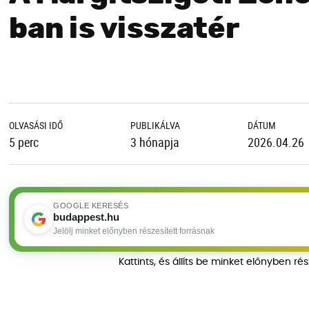
ban is visszatér
OLVASÁSI IDŐ
PUBLIKÁLVA
DÁTUM
5 perc
3 hónapja
2026.04.26
GOOGLE KERESÉS
budappest.hu
Jelölj minket előnyben részesített forrásnak
Kattints, és állíts be minket előnyben ré