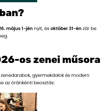
-ban?
26. május 1-jén
nyit, és
október 31-én
zár be
meg.
026-os zenei műsora
kus zenedarabok, gyermekdalok és modern
me az óránkénti beosztás: