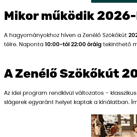
Mikor működik 2026
A hagyományokhoz híven a Zenélő Szökőkút
20
télre. Naponta
10:00-tól 22:00 óráig
tekinthető 
A Zenélő Szökőkút 2
Az idei program rendkívül változatos – klasszi
slágerek egyaránt helyet kaptak a kínálatban. Í