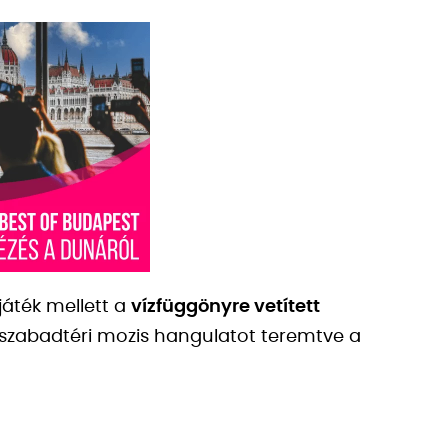
játék mellett a
vízfüggönyre vetített
i szabadtéri mozis hangulatot teremtve a