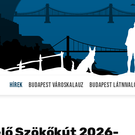
Hírek
Budapest városkalauz
Budapest látnival
élő Szökőkút 2026-