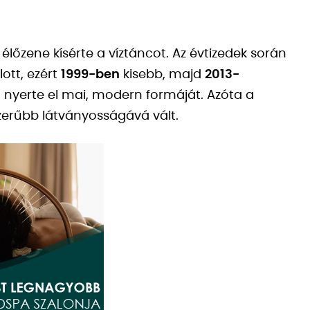
 élőzene kísérte a víztáncot. Az évtizedek során
ott, ezért
1999-ben
kisebb, majd
2013-
n nyerte el mai, modern formáját. Azóta a
szerűbb látványosságává vált.