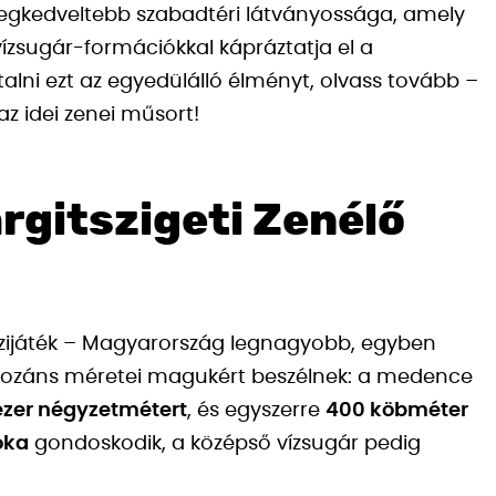
 legkedveltebb szabadtéri látványossága, amely
ízsugár-formációkkal kápráztatja el a
lni ezt az egyedülálló élményt, olvass tovább –
z idei zenei műsort!
rgitszigeti Zenélő
zijáték – Magyarország legnagyobb, egyben
mpozáns méretei magukért beszélnek: a medence
ezer négyzetmétert
, és egyszerre
400 köbméter
óka
gondoskodik, a középső vízsugár pedig