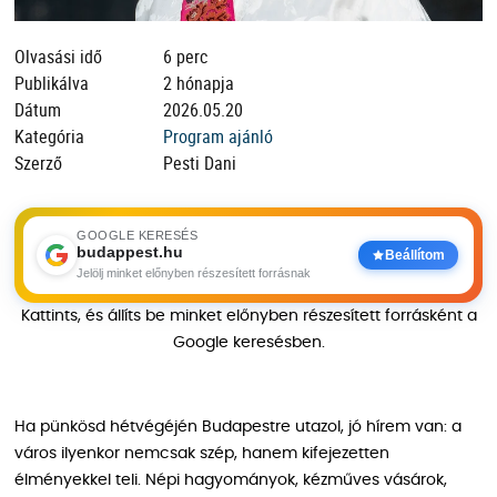
Olvasási idő
6 perc
Publikálva
2 hónapja
Dátum
2026.05.20
Kategória
Program ajánló
Szerző
Pesti Dani
GOOGLE KERESÉS
budappest.hu
Beállítom
Jelölj minket előnyben részesített forrásnak
Kattints, és állíts be minket előnyben részesített forrásként a
Google keresésben.
Ha pünkösd hétvégéjén Budapestre utazol, jó hírem van: a
város ilyenkor nemcsak szép, hanem kifejezetten
élményekkel teli. Népi hagyományok, kézműves vásárok,