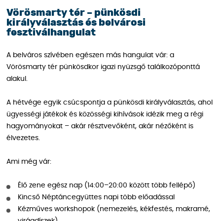
Vörösmarty tér – pünkösdi
királyválasztás és belvárosi
fesztiválhangulat
A belváros szívében egészen más hangulat vár: a
Vörösmarty tér pünkösdkor igazi nyüzsgő találkozóponttá
alakul.
A hétvége egyik csúcspontja a pünkösdi királyválasztás, ahol
ügyességi játékok és közösségi kihívások idézik meg a régi
hagyományokat – akár résztvevőként, akár nézőként is
élvezetes.
Ami még vár:
Élő zene egész nap (14:00–20:00 között több fellépő)
Kincső Néptáncegyüttes napi több előadással
Kézműves workshopok (nemezelés, kékfestés, makramé,