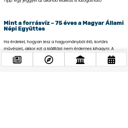
Tipp: egy jeggyel az állandó kiállítás is látogatható.
Mint a forrásvíz – 75 éves a Magyar Állami
Népi Együttes
Ha érdekel, hogyan lesz a hagyományból élő, kortárs
művészet, akkor ezt a kiállítást nem érdemes kihagyni. A
Hagyományok Házában nyílt
Mint a forrásvíz – 75 éves a
Magyar Állami Népi Együttes
című tárlat egészen november
15-ig ingyenesen látogatható, és nemcsak az együttes
történetét meséli el, hanem azt is megmutatja, hogyan
Facebook
alakult együtt vele a magyar színpadi néptánc.
@budappest
A kiállítás nem egy hagyományos idővonalra épül, inkább
egy izgalmas kulturális utazásra hív. Megismerheted Rábai
Követés most
Miklós alapító vízióját, a táncházmozgalom hatását, Timár
Sándor autentikus szemléletét, valamint azt is, hogyan
szólaltatja meg ma a társulat a hagyományt Mihályi Gábor