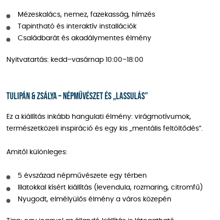
Mézeskalács, nemez, fazekasság, hímzés
Tapintható és interaktív installációk
Családbarát és akadálymentes élmény
Nyitvatartás: kedd–vasárnap 10:00–18:00
Tulipán & zsálya – népművészet és „lassulás”
Ez a kiállítás inkább hangulati élmény: virágmotívumok,
természetközeli inspiráció és egy kis „mentális feltöltődés”.
Amitől különleges:
5 évszázad népművészete egy térben
Illatokkal kísért kiállítás (levendula, rozmaring, citromfű)
Nyugodt, elmélyülős élmény a város közepén