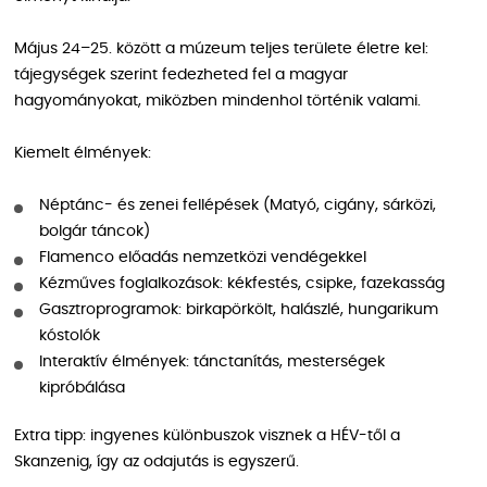
Május 24–25. között a múzeum teljes területe életre kel:
tájegységek szerint fedezheted fel a magyar
hagyományokat, miközben mindenhol történik valami.
Kiemelt élmények:
Néptánc- és zenei fellépések (Matyó, cigány, sárközi,
bolgár táncok)
Flamenco előadás nemzetközi vendégekkel
Kézműves foglalkozások: kékfestés, csipke, fazekasság
Gasztroprogramok: birkapörkölt, halászlé, hungarikum
kóstolók
Interaktív élmények: tánctanítás, mesterségek
kipróbálása
Extra tipp: ingyenes különbuszok visznek a HÉV-től a
Skanzenig, így az odajutás is egyszerű.