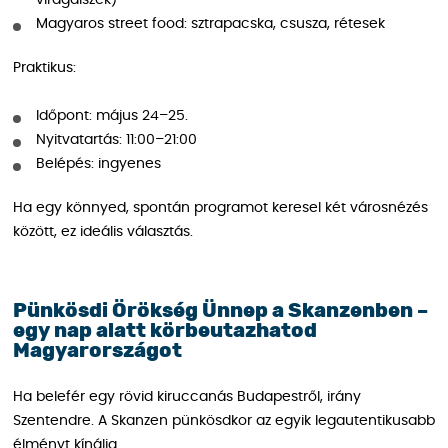
virágdíszek)
Magyaros street food: sztrapacska, csusza, rétesek
Praktikus:
Időpont: május 24–25.
Nyitvatartás: 11:00–21:00
Belépés: ingyenes
Ha egy könnyed, spontán programot keresel két városnézés
között, ez ideális választás.
Pünkösdi Örökség Ünnep a Skanzenben –
egy nap alatt körbeutazhatod
Magyarországot
Ha belefér egy rövid kiruccanás Budapestről, irány
Szentendre. A Skanzen pünkösdkor az egyik legautentikusabb
élményt kínálja.