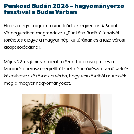
Pünkösd Budán 2026 – hagyományőrző
fesztivál a Budai Várban
Ha csak egy programra van időd, ez legyen az. A Budai
Várnegyedben megrendezett „Pünkösd Budán” fesztivál
tökéletes elegye a magyar népi kultúrának és a laza városi
kikapcsolódásnak.
Május 22. és június 7. között a Szentháromság tér és a
Margaréta terasz megtelik élettel: népművészek, zenészek és
kézművesek költöznek a Várba, hogy testközelből mutassák
meg a magyar hagyományokat.