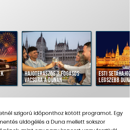
ék
Hajóteraszos 3 fogásos
Esti sétahajó
vacsora a Dunán
legszebb dun
etnél szigorú időponthoz kötött programot. Egy
mentés üldögélés a Duna mellett sokszor