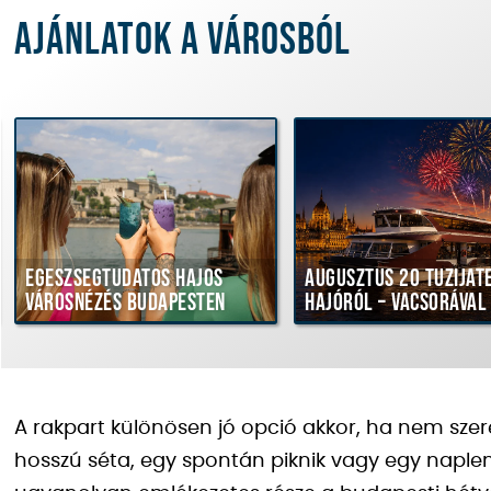
Ajánlatok a városból
Egészségtudatos hajós
Augusztus 20 tűziját
városnézés Budapesten
hajóról – vacsorával
A rakpart különösen jó opció akkor, ha nem szer
hosszú séta, egy spontán piknik vagy egy naple