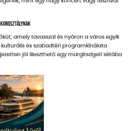
gének, mint egy nagy koncert vagy fesztivál.
 korosztálynak
kőkút, amely tavasszal és nyáron a város egyik
kulturális és szabadtéri programkínálata
ezetten jól illeszthető egy margitszigeti sétába