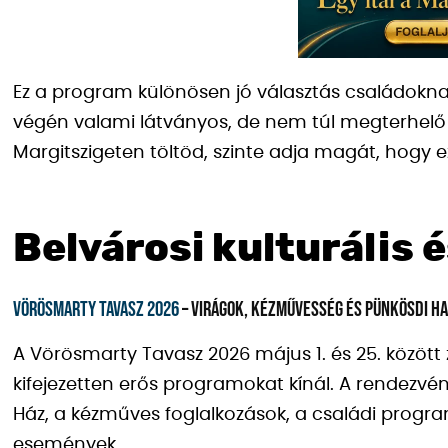
Ez a program különösen jó választás családokna
végén valami látványos, de nem túl megterhelő
Margitszigeten töltöd, szinte adja magát, hogy ez
Belvárosi kulturális 
Vörösmarty Tavasz 2026
– virágok, kézművesség és pünkösdi h
A Vörösmarty Tavasz 2026 május 1. és 25. között 
kifejezetten erős programokat kínál. A rendezvé
Ház, a kézműves foglalkozások, a családi progr
események.