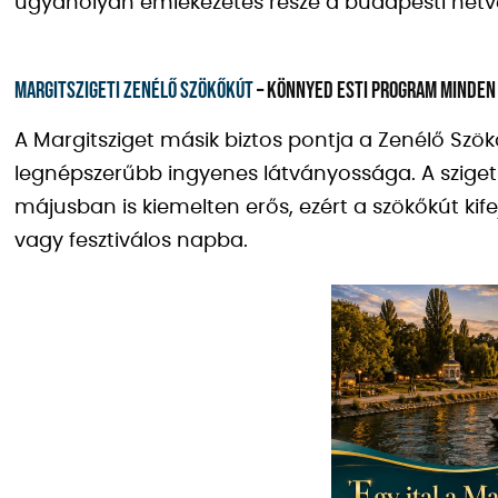
ugyanolyan emlékezetes része a budapesti hétvé
Margitszigeti Zenélő Szökőkút
– könnyed esti program minden
A Margitsziget másik biztos pontja a Zenélő Szö
legnépszerűbb ingyenes látványossága. A sziget 
májusban is kiemelten erős, ezért a szökőkút kifej
vagy fesztiválos napba.