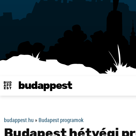
budappest
Same in english
budappest.hu
»
Budapest programok
Budapest hétvégi p