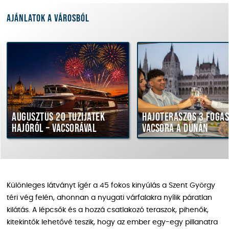
Ajánlatok a városból
ugusztus 20 tűzijáték
Hajóteraszos 3 fogásos
ajóról – vacsorával
vacsora a Dunán
Különleges látványt ígér a 45 fokos kinyúlás a Szent György
téri vég felén, ahonnan a nyugati várfalakra nyílik páratlan
kilátás. A lépcsők és a hozzá csatlakozó teraszok, pihenők,
kitekintők lehetővé teszik, hogy az ember egy-egy pillanatra