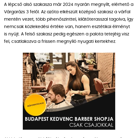
A lépcső alsó szakasza már 2024 nyarán megnyílt, elérhető a
Várgarázs 3 felől. Az azóta elkészült középső szakasz a várfal
mentén vezet, több pihenőszinttel, kilátóterasszal tagolva, így
nemcsak közlekedési értéke van, hanem esztétikai élményt
is nyújt. A felső szakasz pedig egészen a palota tetejéig visz
fel, csatlakozva a frissen megnyíló nyugati kertekhez.