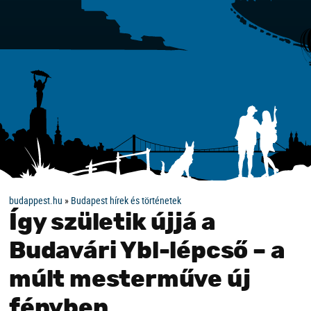
budappest.hu
»
Budapest hírek és történetek
Így születik újjá a
Budavári Ybl-lépcső – a
múlt mesterműve új
fényben