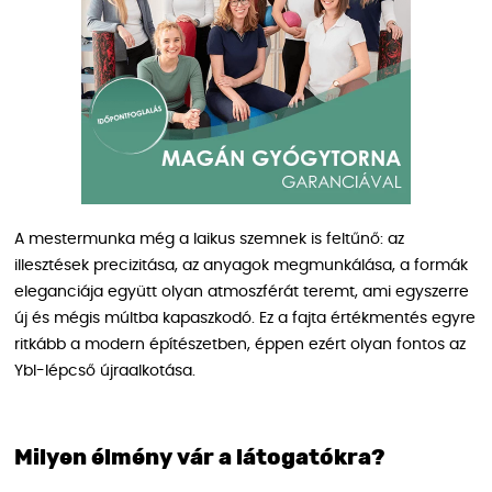
A mestermunka még a laikus szemnek is feltűnő: az
illesztések precizitása, az anyagok megmunkálása, a formák
eleganciája együtt olyan atmoszférát teremt, ami egyszerre
új és mégis múltba kapaszkodó. Ez a fajta értékmentés egyre
ritkább a modern építészetben, éppen ezért olyan fontos az
Ybl-lépcső újraalkotása.
Milyen élmény vár a látogatókra?