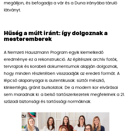
megálljon, és befogadja a vár és a Duna irányába táruló
látványt.
Hűség a múlt iránt: így dolgoznak a
mesteremberek
A Nemzeti Hauszmann Program egyik kiemelkedő
eredménye ez a rekonstrukció. Az építészek archív fotók,
tervrajzok és korabeli dokumentumok alapján dolgoznak,
hogy minden részletében visszaadják az eredeti formát. A
lépcső alapanyagai is autentikusak: süttői mészkő,
klinkertégla, gránit burkolatok. De a modern kor elvárásai
sem maradnak ki: a belső tartószerkezetek megfelelnek a 21.
századi biztonsági és tartóssági normáknak.