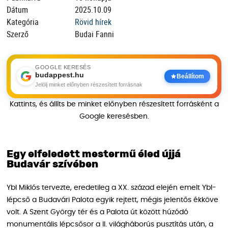
Dátum
2025.10.09
Kategória
Rövid hírek
Szerző
Budai Fanni
GOOGLE KERESÉS
budappest.hu
Beállítom
Jelölj minket előnyben részesített forrásnak
Kattints, és állíts be minket előnyben részesített forrásként a
Google keresésben.
Egy elfeledett mestermű éled újjá
Budavár szívében
Ybl Miklós tervezte, eredetileg a XX. század elején emelt Ybl-
lépcső a Budavári Palota egyik rejtett, mégis jelentős ékköve
volt. A Szent György tér és a Palota út között húzódó
monumentális lépcsősor a II. világháborús pusztítás után, a