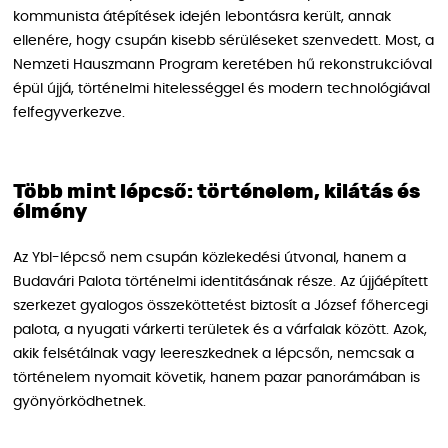
kommunista átépítések idején lebontásra került, annak
ellenére, hogy csupán kisebb sérüléseket szenvedett. Most, a
Nemzeti Hauszmann Program keretében hű rekonstrukcióval
épül újjá, történelmi hitelességgel és modern technológiával
felfegyverkezve.
Több mint lépcső: történelem, kilátás és
élmény
Az Ybl-lépcső nem csupán közlekedési útvonal, hanem a
Budavári Palota történelmi identitásának része. Az újjáépített
szerkezet gyalogos összeköttetést biztosít a József főhercegi
palota, a nyugati várkerti területek és a várfalak között. Azok,
akik felsétálnak vagy leereszkednek a lépcsőn, nemcsak a
történelem nyomait követik, hanem pazar panorámában is
gyönyörködhetnek.