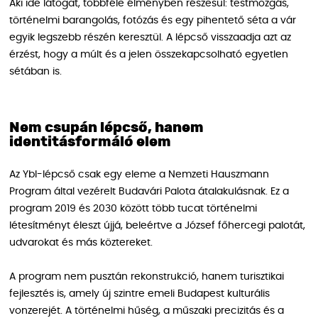
Aki ide látogat, többféle élményben részesül: testmozgás,
történelmi barangolás, fotózás és egy pihentető séta a vár
egyik legszebb részén keresztül. A lépcső visszaadja azt az
érzést, hogy a múlt és a jelen összekapcsolható egyetlen
sétában is.
Nem csupán lépcső, hanem
identitásformáló elem
Az Ybl-lépcső csak egy eleme a Nemzeti Hauszmann
Program által vezérelt Budavári Palota átalakulásnak. Ez a
program 2019 és 2030 között több tucat történelmi
létesítményt éleszt újjá, beleértve a József főhercegi palotát,
udvarokat és más köztereket.
A program nem pusztán rekonstrukció, hanem turisztikai
fejlesztés is, amely új szintre emeli Budapest kulturális
vonzerejét. A történelmi hűség, a műszaki precizitás és a