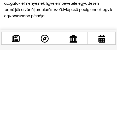
látogatók élményeinek figyelembevétele együttesen
formálják a vár új arculatát. Az Ybl-lépcső pedig ennek egyik
legikonikusabb példája.
A várban dobog Budapest szíve: mit
jelent mindez a főváros számára?
Az Ybl-lépcső megújulása több mint egy szépészeti
Facebook
beavatkozás: a főváros egyik legfontosabb turisztikai és
@budappest
kulturális befektetése. A Budavári Palota nemcsak történelmi
jelkép, hanem a nemzeti identitás központja is. A lépcső
újraalkotása lehetőséget teremt, hogy a modern kor embere
Követés most
is kapcsolatba léphessen a múlt egy darabjával – nem
múzeumi tárlaton, hanem a saját léptein keresztül.
A projekt fenntarthatósági szempontból is figyelemre méltó.
Az alkalmazott anyagok tartóssága, a lépcső vízelvezetési
megoldásai és a karbantartható kialakítás mind azt mutatják: