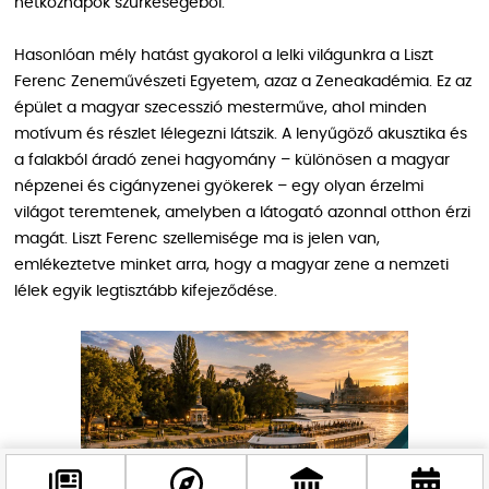
hétköznapok szürkeségéből.
Hasonlóan mély hatást gyakorol a lelki világunkra a Liszt
Ferenc Zeneművészeti Egyetem, azaz a Zeneakadémia. Ez az
épület a magyar szecesszió mesterműve, ahol minden
motívum és részlet lélegezni látszik. A lenyűgöző akusztika és
a falakból áradó zenei hagyomány – különösen a magyar
népzenei és cigányzenei gyökerek – egy olyan érzelmi
világot teremtenek, amelyben a látogató azonnal otthon érzi
magát. Liszt Ferenc szellemisége ma is jelen van,
emlékeztetve minket arra, hogy a magyar zene a nemzeti
lélek egyik legtisztább kifejeződése.