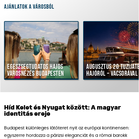
Ajánlatok a városból
Egészségtudatos hajós
Augusztus 20 tűzijáték
városnézés Budapesten
hajóról – vacsorával
Híd Kelet és Nyugat között: A magyar
identitás ereje
Budapest különleges látóteret nyit az európai kontinensen:
egyszerre hordozza a párizsi eleganciát és a római barokk