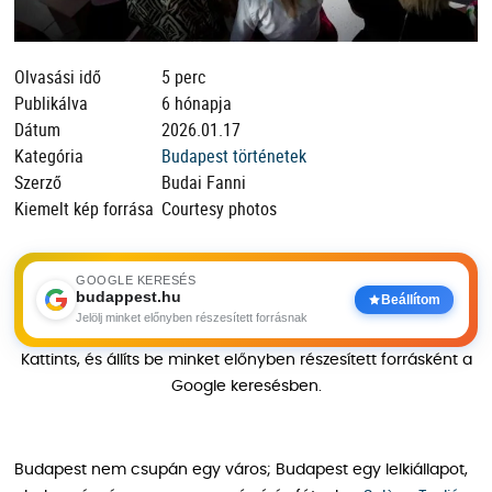
Olvasási idő
5 perc
Publikálva
6 hónapja
Dátum
2026.01.17
Kategória
Budapest történetek
Szerző
Budai Fanni
Kiemelt kép forrása
Courtesy photos
GOOGLE KERESÉS
budappest.hu
Beállítom
Jelölj minket előnyben részesített forrásnak
Kattints, és állíts be minket előnyben részesített forrásként a
Google keresésben.
Budapest nem csupán egy város; Budapest egy lelkiállapot,