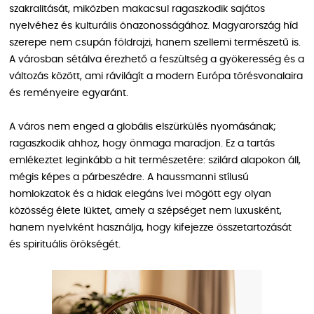
szakralitását, miközben makacsul ragaszkodik sajátos
nyelvéhez és kulturális önazonosságához. Magyarország híd
szerepe nem csupán földrajzi, hanem szellemi természetű is.
A városban sétálva érezhető a feszültség a gyökeresség és a
változás között, ami rávilágít a modern Európa törésvonalaira
és reményeire egyaránt.
A város nem enged a globális elszürkülés nyomásának;
ragaszkodik ahhoz, hogy önmaga maradjon. Ez a tartás
emlékeztet leginkább a hit természetére: szilárd alapokon áll,
mégis képes a párbeszédre. A haussmanni stílusú
homlokzatok és a hidak elegáns ívei mögött egy olyan
közösség élete lüktet, amely a szépséget nem luxusként,
hanem nyelvként használja, hogy kifejezze összetartozását
és spirituális örökségét.