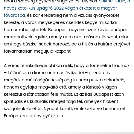
ahol a szépség egyszerre sugárzó és fátyolos.
Solène Tadié, a
neves katolikus újságíró 2022 végén érkezett a magyar
fővárosba
, és bár eredetileg nem a vizuális gyönyöröket
kereste, a város mélységei és csendes kegyelmi sarkai
hamar rabul ejtették. Budapest ugyanis azon kevés európai
metropoliszok egyike, amely nem akar másnak látszani, mint
ami: egy büszke, sebeit hordozó, de a hit és a kultúra erejével
folyamatosan megújuló központ.
A város fennköltsége abban rejlik, hogy a történelmi traumák
– különösen a kommunizmus évtizedei – ellenére is
megőrizte méltóságát. A szépség itt nem puszta dekoráció,
hanem egyfajta megváltó erő, amely a látható világon
keresztül a láthatatlan felé mutat. Ez az írás Budapest azon
spirituális és kulturális rétegeit tárja fel, amelyek hídként
szolgálnak Kelet és Nyugat között, emlékeztetve bennünket
Európa keresztény gyökereire.