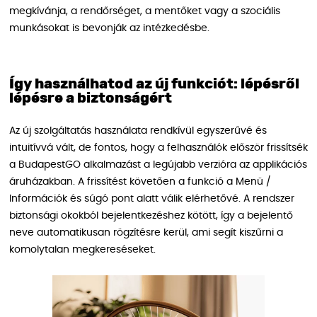
megkívánja, a rendőrséget, a mentőket vagy a szociális
munkásokat is bevonják az intézkedésbe.
Így használhatod az új funkciót: lépésről
lépésre a biztonságért
Az új szolgáltatás használata rendkívül egyszerűvé és
intuitívvá vált, de fontos, hogy a felhasználók először frissítsék
a BudapestGO alkalmazást a legújabb verzióra az applikációs
áruházakban. A frissítést követően a funkció a Menü /
Információk és súgó pont alatt válik elérhetővé. A rendszer
biztonsági okokból bejelentkezéshez kötött, így a bejelentő
neve automatikusan rögzítésre kerül, ami segít kiszűrni a
komolytalan megkereséseket.