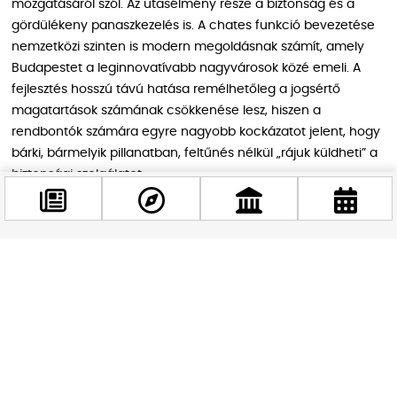
mozgatásáról szól. Az utasélmény része a biztonság és a
gördülékeny panaszkezelés is. A chates funkció bevezetése
nemzetközi szinten is modern megoldásnak számít, amely
Budapestet a leginnovatívabb nagyvárosok közé emeli. A
fejlesztés hosszú távú hatása remélhetőleg a jogsértő
magatartások számának csökkenése lesz, hiszen a
rendbontók számára egyre nagyobb kockázatot jelent, hogy
bárki, bármelyik pillanatban, feltűnés nélkül „rájuk küldheti” a
biztonsági szolgálatot.
Ez a lépés csak az egyik eleme annak a komplex
stratégiának, amely a fővárosi tömegközlekedés megújítását
célozza. A digitalizáció nem öncélú: ha egyetlen utas is azért
Facebook
választja inkább a villamost az autó helyett, mert tudja, hogy
@budappest
egy gombnyomással segítséget kaphat, akkor a fejlesztés
már elérte a célját. Budapest utcáin és járművein 2026-ban
a technológia az utasok mellé áll, és egy biztonságosabb,
Követés most
élhetőbb várost teremt mindenki számára.