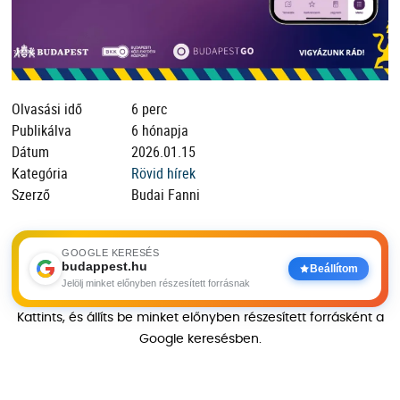
Olvasási idő
6 perc
Publikálva
6 hónapja
Dátum
2026.01.15
Kategória
Rövid hírek
Szerző
Budai Fanni
GOOGLE KERESÉS
budappest.hu
Beállítom
Jelölj minket előnyben részesített forrásnak
Kattints, és állíts be minket előnyben részesített forrásként a
Google keresésben.