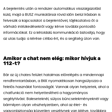
A bejelentés után a rendszer automatikus visszaigazolást
küld, majd a BUSZ munkatársai rövid időn belül írásban is
felveszik a kapcsolatot a bejelentővel, tájékoztatva őt a
várható intézkedésekről vagy kérve további pontosító
információkat. Ez a kétoldalú kommunikáció biztosítja, hogy
az utas tudja: a kérése célba ért, és a segítség úton van.
Amikor a chat nem elég: mikor hívjuk a
112-t?
Bár az új chates felület hatalmas előrelépés a mindennapi
rendfenntartásban, a BKK nyomatékosan hangsúlyozza a
felelős használat fontosságát. Vannak olyan helyzetek, ahol a
chatfunkció nem helyettesítheti a hagyományos
segélyhívást. Baleseteknél, súlyos bűncselekményeknél vagy
bármilyen olyan vészhelyzetben, ahol az élet- és
vagyonbiztonság közvetlen veszélynek van kitéve, továbbra