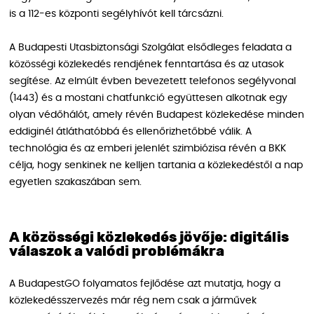
is a 112-es központi segélyhívót kell tárcsázni.
A Budapesti Utasbiztonsági Szolgálat elsődleges feladata a
közösségi közlekedés rendjének fenntartása és az utasok
segítése. Az elmúlt évben bevezetett telefonos segélyvonal
(1443) és a mostani chatfunkció együttesen alkotnak egy
olyan védőhálót, amely révén Budapest közlekedése minden
eddiginél átláthatóbbá és ellenőrizhetőbbé válik. A
technológia és az emberi jelenlét szimbiózisa révén a BKK
célja, hogy senkinek ne kelljen tartania a közlekedéstől a nap
egyetlen szakaszában sem.
A közösségi közlekedés jövője: digitális
válaszok a valódi problémákra
A BudapestGO folyamatos fejlődése azt mutatja, hogy a
közlekedésszervezés már rég nem csak a járművek