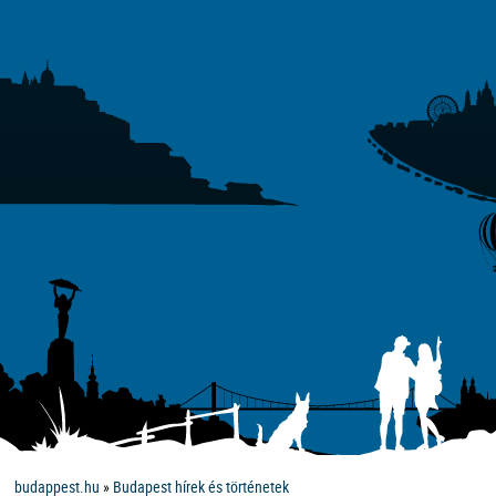
budappest.hu
»
Budapest hírek és történetek