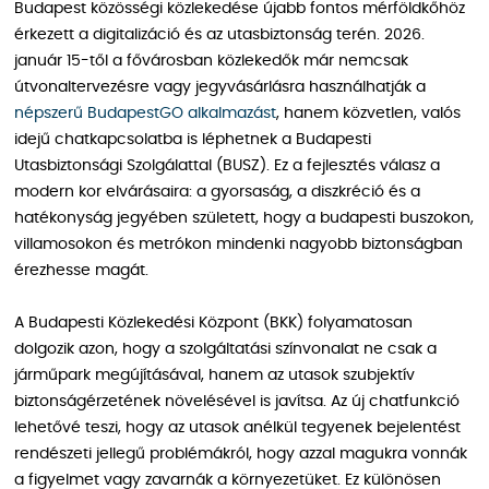
Budapest közösségi közlekedése újabb fontos mérföldkőhöz
érkezett a digitalizáció és az utasbiztonság terén. 2026.
január 15-től a fővárosban közlekedők már nemcsak
útvonaltervezésre vagy jegyvásárlásra használhatják a
népszerű BudapestGO alkalmazást
, hanem közvetlen, valós
idejű chatkapcsolatba is léphetnek a Budapesti
Utasbiztonsági Szolgálattal (BUSZ). Ez a fejlesztés válasz a
modern kor elvárásaira: a gyorsaság, a diszkréció és a
hatékonyság jegyében született, hogy a budapesti buszokon,
villamosokon és metrókon mindenki nagyobb biztonságban
érezhesse magát.
A Budapesti Közlekedési Központ (BKK) folyamatosan
dolgozik azon, hogy a szolgáltatási színvonalat ne csak a
járműpark megújításával, hanem az utasok szubjektív
biztonságérzetének növelésével is javítsa. Az új chatfunkció
lehetővé teszi, hogy az utasok anélkül tegyenek bejelentést
rendészeti jellegű problémákról, hogy azzal magukra vonnák
a figyelmet vagy zavarnák a környezetüket. Ez különösen