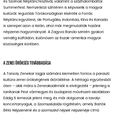
és Szolnoki Néptáncfesztivál, valamint a százhalombattai
Summerfest. Nemzetközi színtéren is képviselik a magyar
kultúrát: legutóbb Törökországban kísérték a Forrás
Néptáncegyüttest, de Portugália, Indonézia, Kína és Kanada
is szerepel azon a listán, ahol már megmutatták hazánk
népzenei hagyományait. A Zagyva Banda szintén gyakori
vendég külföldön, különösen az észak-amerikai magyar
közösségek körében.
A zenei örökség továbbadása
A Tarsoly Zenekar tagjai számára kiemelten fontos a paraszti
kultúra zenei örökségének átörökítése. A héttagú együttesből
öten – akik mára a Zeneakadémiát is elvégezték – jelenleg is
tanítanak Pest vármegyei és budapesti művészeti iskolákban.
Eddig 6 lemezük jelent meg, és már dolgoznak a tavalyi
koncertanyaguk, a
Szomszédolás
rögzítésén, amely Bartók
Béla
Népzenénk és a szomszéd népek népzenéje
című