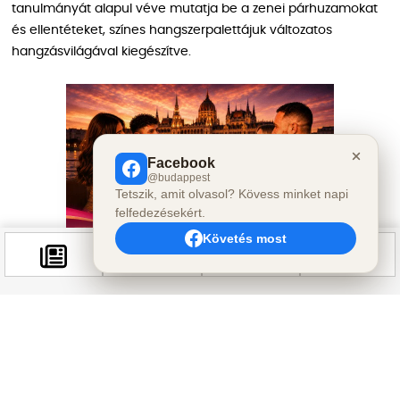
tanulmányát alapul véve mutatja be a zenei párhuzamokat
és ellentéteket, színes hangszerpalettájuk változatos
hangzásvilágával kiegészítve.
Facebook
@budappest
Tetszik, amit olvasol? Kövess minket napi
felfedezésekért.
Követés most
Jubileumi koncert: múlt és jövő találkozása
A 2025-ös jubileumi koncerten a Zagyva Banda 23, a Tarsoly
Zenekar pedig 15 évét ünnepli. Az esemény különlegessége,