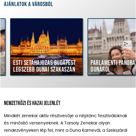
Ajánlatok a városból
Esti sétahajózás Budapest
Parlamenti panorám
legszebb dunai szakaszán
Dunáról
Nemzetközi és hazai jelenlét
Mindkét zenekar aktív résztvevője a néptánc fesztiváloknak
és minősítő versenyeknek. A Tarsoly Zenekar olyan
rendezvényeken lép fel, mint a Duna Karnevál, a Szekszárdi