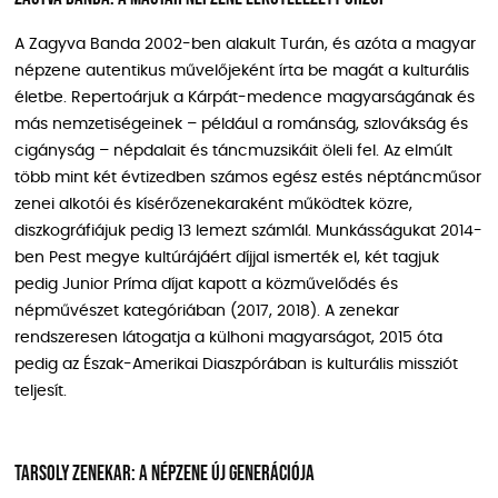
A Zagyva Banda 2002-ben alakult Turán, és azóta a magyar
népzene autentikus művelőjeként írta be magát a kulturális
életbe. Repertoárjuk a Kárpát-medence magyarságának és
más nemzetiségeinek – például a románság, szlovákság és
cigányság – népdalait és táncmuzsikáit öleli fel. Az elmúlt
több mint két évtizedben számos egész estés néptáncműsor
zenei alkotói és kísérőzenekaraként működtek közre,
diszkográfiájuk pedig 13 lemezt számlál. Munkásságukat 2014-
ben Pest megye kultúrájáért díjjal ismerték el, két tagjuk
pedig Junior Príma díjat kapott a közművelődés és
népművészet kategóriában (2017, 2018). A zenekar
rendszeresen látogatja a külhoni magyarságot, 2015 óta
pedig az Észak-Amerikai Diaszpórában is kulturális missziót
teljesít.
Tarsoly Zenekar: A népzene új generációja