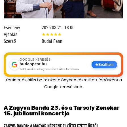
Esemény
2025.03.21. 18:00
Ajánlás
★
★
★
★
★
Szerző
Budai Fanni
GOOGLE KERESÉS
budappest.hu
Beállítom
Jelölj minket előnyben részesített forrásnak
Kattints, és állíts be minket előnyben részesített forrásként a
Google keresésben.
A Zagyva Banda 23. és a Tarsoly Zenekar
15. jubileumi koncertje
Zagyva Banda: A magyar népzene elkötelezett őrzői