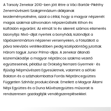
A Tarsoly Zenekar 2010-ben jött létre a Váci Bartók-Pikéthy
Zeneművészeti Szakgimnázium diákjainak
kezdeményezésére, azzal a céllal, hogy a magyar népzenét
magas szakmai színvonalon népszerűsítsék itthon és
külföldön egyaránt. Az elmúlt 14 év sikereit számos elismerés
bizonyítja: Nívó-díjat nyertek a bonyhádi, különdíjat a
tápiószentmártoni népzenei versenyeken, a Fölszállott a
páva televíziós vetélkedőben pedig középdöntőig jutottak.
Három tagjuk Junior Príma-díjas. A zenekar állandó
közreműködője a magyar néptáncos szakma vezető
együtteseinek, például az Örökség Nemzeti Gyermek- és
Ifjúsági Népművészeti Egyesületnek, valamint a siófoki
Balaton és a százhalombattai Forrás Néptáncegyüttes
Független Színház produkcióinak. Emellett a Magyar Állami
Népi Együttes és a Duna Művészegyüttes műsorait is
rendszeresen gazdagítják vendégszerepléseikkel.