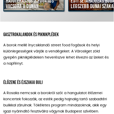
Hajóteraszos 3 fogásos
Esti sétahajózás Bud
vacsora a Dunán
legszebb dunai szaka
Gasztrokalandok és piknikplédek
A borok mellé ínycsiklandó street food fogások és helyi
különlegességek várják a vendégeket. A Városliget zöld
gyepén piknikplédeken heverészve lehet élvezni az ízeket és
a napfényt.
Élőzene és éjszakai buli
A Rosalia nemcsak a borokról szól: a hangulatot élőzenei
koncertek fokozzák, az esték pedig hajnalig tartó szabadtéri
bulikkal zárulnak. Tökéletes program mindazoknak, akik egy
igazi nyárindító fesztiválra vágynak Budapest szívében.