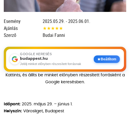
Esemény
2025.05.29. - 2025.06.01.
Ajánlás
★
★
★
★
★
Szerző
Budai Fanni
GOOGLE KERESÉS
budappest.hu
Beállítom
Jelölj minket előnyben részesített forrásnak
Kattints, és állíts be minket előnyben részesített forrásként a
Google keresésben.
Időpont:
2025. május 29. – június 1.
Helyszín:
Városliget, Budapest