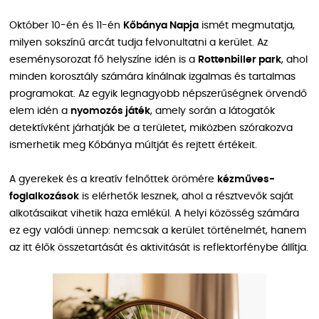
Október 10-én és 11-én
Kőbánya Napja
ismét megmutatja,
milyen sokszínű arcát tudja felvonultatni a kerület. Az
eseménysorozat fő helyszíne idén is a
Rottenbiller park
, ahol
minden korosztály számára kínálnak izgalmas és tartalmas
programokat. Az egyik legnagyobb népszerűségnek örvendő
elem idén a
nyomozós játék
, amely során a látogatók
detektívként járhatják be a területet, miközben szórakozva
ismerhetik meg Kőbánya múltját és rejtett értékeit.
A gyerekek és a kreatív felnőttek örömére
kézműves-
foglalkozások
is elérhetők lesznek, ahol a résztvevők saját
alkotásaikat vihetik haza emlékül. A helyi közösség számára
ez egy valódi ünnep: nemcsak a kerület történelmét, hanem
az itt élők összetartását és aktivitását is reflektorfénybe állítja.