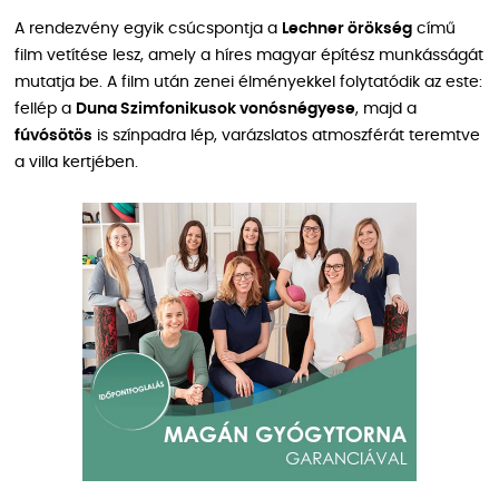
A rendezvény egyik csúcspontja a
Lechner örökség
című
film vetítése lesz, amely a híres magyar építész munkásságát
mutatja be. A film után zenei élményekkel folytatódik az este:
fellép a
Duna Szimfonikusok vonósnégyese
, majd a
fúvósötös
is színpadra lép, varázslatos atmoszférát teremtve
a villa kertjében.