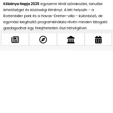
Kőbánya Napja 2025
egyszerre kínál szórakozást, tanulási
lehetőséget és közösségi élményt. A két helyszín – a
Rottenbiller park és a Havas–Dreher-villa – különböző, de
egymást kiegészítő programkínálata révén minden látogató
gazdagodhat egy felejthetetlen őszi hétvégével.
MARADJ KÉPBEN
Kövess minket a folytatásért
Facebook
@budappest
Követés most