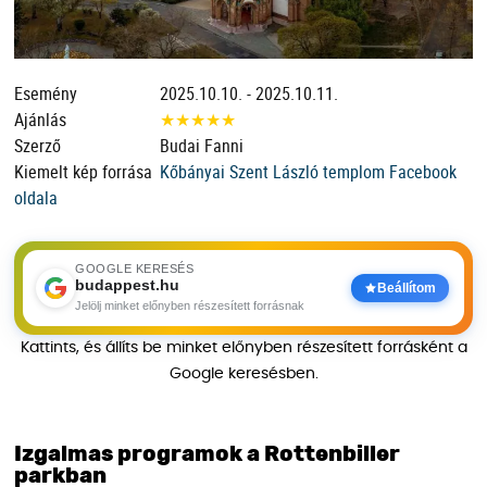
Esemény
2025.10.10. - 2025.10.11.
Ajánlás
★
★
★
★
★
Szerző
Budai Fanni
Kiemelt kép forrása
Kőbányai Szent László templom Facebook
oldala
GOOGLE KERESÉS
budappest.hu
Beállítom
Jelölj minket előnyben részesített forrásnak
Kattints, és állíts be minket előnyben részesített forrásként a
Google keresésben.
Izgalmas programok a Rottenbiller
parkban