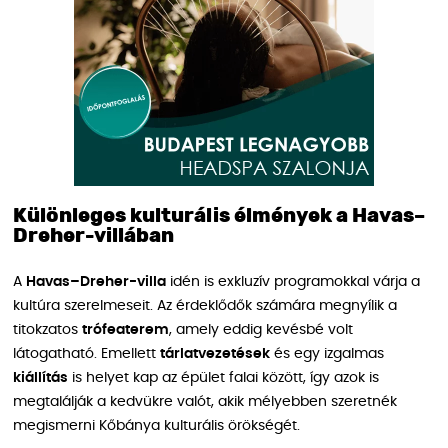
Különleges kulturális élmények a Havas–
Dreher-villában
A
Havas–Dreher-villa
idén is exkluzív programokkal várja a
kultúra szerelmeseit. Az érdeklődők számára megnyílik a
titokzatos
trófeaterem
, amely eddig kevésbé volt
látogatható. Emellett
tárlatvezetések
és egy izgalmas
kiállítás
is helyet kap az épület falai között, így azok is
megtalálják a kedvükre valót, akik mélyebben szeretnék
megismerni Kőbánya kulturális örökségét.