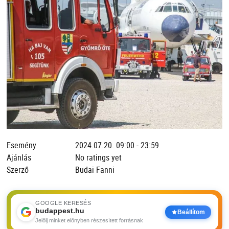
Esemény
2024.07.20. 09:00 - 23:59
Ajánlás
No ratings yet
Szerző
Budai Fanni
GOOGLE KERESÉS
budappest.hu
Beállítom
Jelölj minket előnyben részesített forrásnak