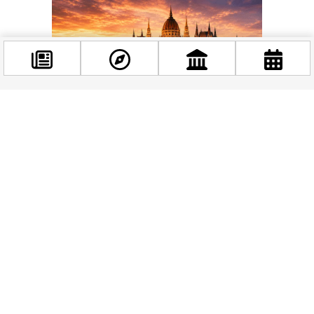
Facebook
@budappest
Követés most