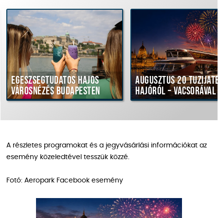
Egészségtudatos hajós
Augusztus 20 tűziját
városnézés Budapesten
hajóról – vacsorával
A részletes programokat és a jegyvásárlási információkat az
esemény közeledtével tesszük közzé.
Fotó: Aeropark Facebook esemény