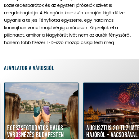
közlekedésbarátok és az egyszeri járókelők szívét is
megdobogtatja. A Hungária kocsiszín kapuján kigördülve
ugyanis a teljes Fényflotta egyszerre, egy hatalmas
konvojban vonul majd végig a városon. Képzeljük el a
pillanatot, amikor a Nagykörút ívét nem az autók fényszórói,
hanem több tízezer LED-izzó mozgó csíkja festi meg.
Ajánlatok a városból
észségtudatos hajós
Augusztus 20 tűzijáték
rosnézés Budapesten
hajóról – vacsorával