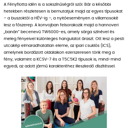
A Fényflotta idén is a sokszínűségről szól. Bár a későbbi
hetekben részletesen is bemutatjuk majd az egyes típusokat
– a buszoktól a HÉV-ig –, a nyitóeseményen a villamosoké
lesz a főszerep. A konvojban felsorakozik majd a hannoveri
„banán” becenevű TW6000-es, amely sárga színével és
meleg fényeivel különleges hangulatot áraszt. Ott lesz a pesti
utcakép elmaradhatatlan eleme, az ipari csuklós (ICS),
amelynek bordázott oldalaikon ezerszeresen törik meg a
fény, valamint a KCSV-7 és a T5C5K2 típusok is, mind-mind
egyedi, az adott jármű karakteréhez illeszkedő díszítéssel.