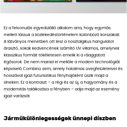
Ez a felvonulás egyedülálló alkalom arra, hogy egymás
mellett lássuk a közlekedéstörténelem különböző korszakait.
A látványos menetben ott lesz a nosztalgikus hangulatot
árasztó, sokak kedvencének számító UV villamos, amelynek
klasszikus formáit tökéletesen emelik ki a ráaggatott
égősorok. De nem marad el mellőle a modern technológiát
képviselő Combino sem, amely hatalmas üvegfelületeivel és
hosszával igazi futurisztikus fényhajóként úszik majd a
síneken. Ez a kontraszt – a régi és az új, a hagyomány és a
modernitás találkozása a fényben – adja majd az esemény
igazi varázsát.
Járműkülönlegességek ünnepi díszben