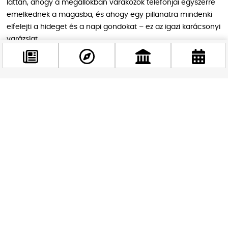
láttán, ahogy a megállókban várakozók telefonjai egyszerre
emelkednek a magasba, és ahogy egy pillanatra mindenki
elfelejti a hideget és a napi gondokat – ez az igazi karácsonyi
varázslat.
Az indulás időpontja, a napnyugta, tökéletes választás. Ahogy
a természetes fény kihuny, úgy veszik át az uralmat az
ünnepi ledek, szimbolikusan is fényt hozva a téli estékbe. Aki
Facebook
teheti, látogasson ki a Hungária kocsiszínhez vagy keressen
@budappest
egy jó helyet a Nagykörúton, és legyen részese ennek a
gördülő fényünnepnek.
Követés most
Eseményinformációk röviden:
Dátum:
2025. november 28., péntek
Időpont:
Napnyugta (érdemes 16:00 körül érkezni a biztos
helyért)