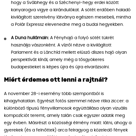
hogy a Svábhegy és a Széchenyi-hegy erdei között
kanyarogva vigye a kirándulókat. A sötét erdőben haladó
kivilágított szerelvény látványa egészen mesebeli, mintha
a Polár Expressz elevenedne meg a budai hegyekben.
A Duna hullámain:
A Fényhajó a folyó sötét tükrét
használja vászonként. A vízről nézve a kivilágított
Parlament és a Lánchíd mellett elúszó díszes hajó olyan
perspektívát kínál, amely még a tősgyökeres
budapestieket is képes újra és újra elvarázsolni.
Miért érdemes ott lenni a rajtnál?
A november 28-i esemény több szempontból is
kihagyhatatlan. Egyrészt fotós szemmel nézve ritka ziccer: a
különböző típusú fényvillamosok együttállása olyan vizuális
kompozíciót teremt, amely talán csak egyszer adatik meg
egy évben. Másrészt a közösségi élmény miatt: látni, ahogy a
gyerekek (és a felnőttek) arca felragyog a közeledő fények