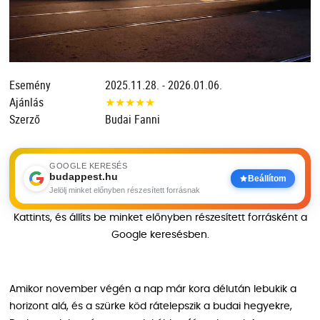
Esemény
2025.11.28. - 2026.01.06.
Ajánlás
★
★
★
★
★
Szerző
Budai Fanni
GOOGLE KERESÉS
budappest.hu
Beállítom
Jelölj minket előnyben részesített forrásnak
Kattints, és állíts be minket előnyben részesített forrásként a
Google keresésben.
Amikor november végén a nap már kora délután lebukik a
horizont alá, és a szürke köd rátelepszik a budai hegyekre,