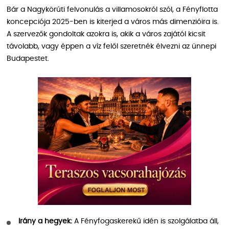
Bár a Nagykörúti felvonulás a villamosokról szól, a Fényflotta
koncepciója 2025-ben is kiterjed a város más dimenzióira is.
A szervezők gondoltak azokra is, akik a város zajától kicsit
távolabb, vagy éppen a víz felől szeretnék élvezni az ünnepi
Budapestet.
Irány a hegyek:
A Fényfogaskerekű idén is szolgálatba áll,