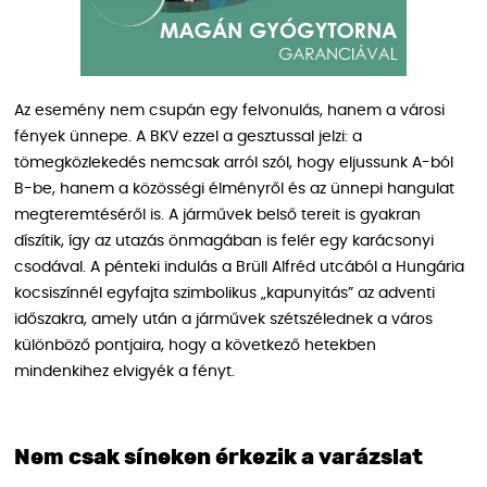
Az esemény nem csupán egy felvonulás, hanem a városi
fények ünnepe. A BKV ezzel a gesztussal jelzi: a
tömegközlekedés nemcsak arról szól, hogy eljussunk A-ból
B-be, hanem a közösségi élményről és az ünnepi hangulat
megteremtéséről is. A járművek belső tereit is gyakran
díszítik, így az utazás önmagában is felér egy karácsonyi
csodával. A pénteki indulás a Brüll Alfréd utcából a Hungária
kocsiszínnél egyfajta szimbolikus „kapunyitás” az adventi
időszakra, amely után a járművek szétszélednek a város
különböző pontjaira, hogy a következő hetekben
mindenkihez elvigyék a fényt.
Nem csak síneken érkezik a varázslat