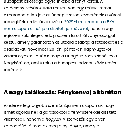
Budapest lakossága egyre inkább a fényt keresi. A
karácsonyi vásárok illata mellett van egy másik, immár
elmaradhatatlan jele az ünnepi szezon kezdetének: a városi
tömegközlekedés átváltozása.
2025-ben azonban a BKV
nem csupán elindítja a díszített járműveket
, hanem egy
egészen különleges, eddig sosem látott látványossággal
készül, amely garantáltan az utcára csábítja a fotósokat és a
családokat. November 28-án, pénteken napnyugtakor
valami olyasmi történik majd a Hungária kocsiszínnél és a
Nagykörúton, ami újraírja a budapesti adventi közlekedés
történetét.
A nagy találkozás: Fénykonvoj a körúton
Az idei év legnagyobb szenzációja nem csupán az, hogy
ismét kigördülnek a garázsokból a fényfüzérekkel díszített
villamosok, hanem a
hogyan
. A szervezők egy olyan
koreográfiát álmodtak meg a nyitányra, amely a