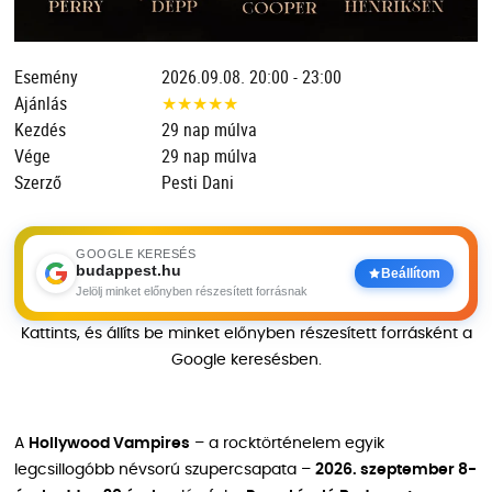
Esemény
2026.09.08. 20:00 - 23:00
Ajánlás
★
★
★
★
★
Kezdés
29 nap múlva
Vége
29 nap múlva
Szerző
Pesti Dani
GOOGLE KERESÉS
budappest.hu
Beállítom
Jelölj minket előnyben részesített forrásnak
Kattints, és állíts be minket előnyben részesített forrásként a
Google keresésben.
A
Hollywood Vampires
– a rocktörténelem egyik
legcsillogóbb névsorú szupercsapata –
2026. szeptember 8-