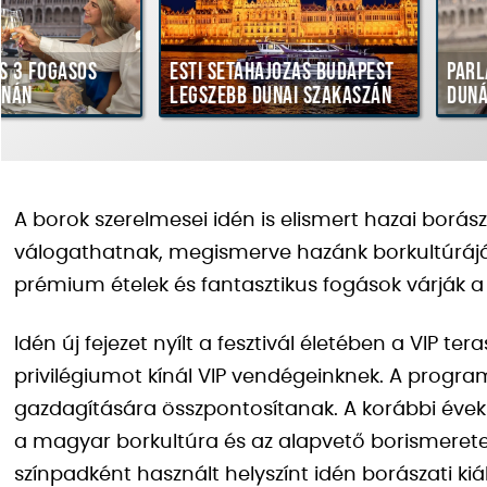
Esti sétahajózás Budapest
Parlamenti pano
legszebb dunai szakaszán
Dunáról
A borok szerelmesei idén is elismert hazai borás
válogathatnak, megismerve hazánk borkultúrájá
prémium ételek és fantasztikus fogások várják a
Idén új fejezet nyílt a fesztivál életében a VIP 
privilégiumot kínál VIP vendégeinknek. A progra
gazdagítására összpontosítanak. A korábbi évek
a magyar borkultúra és az alapvető borismerete
színpadként használt helyszínt idén borászati kiá