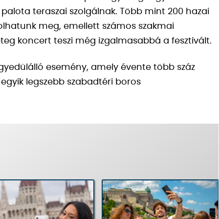
i palota teraszai szolgálnak. Több mint 200 hazai
kóstolhatunk meg, emellett számos szakmai
eg koncert teszi még izgalmasabbá a fesztivált.
 egyedülálló esemény, amely évente több száz
pa egyik legszebb szabadtéri boros