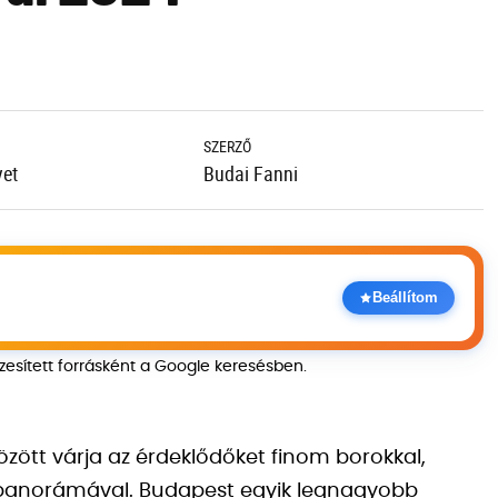
SZERZŐ
yet
Budai Fanni
Beállítom
szesített forrásként a Google keresésben.
özött várja az érdeklődőket finom borokkal,
 panorámával. Budapest egyik legnagyobb