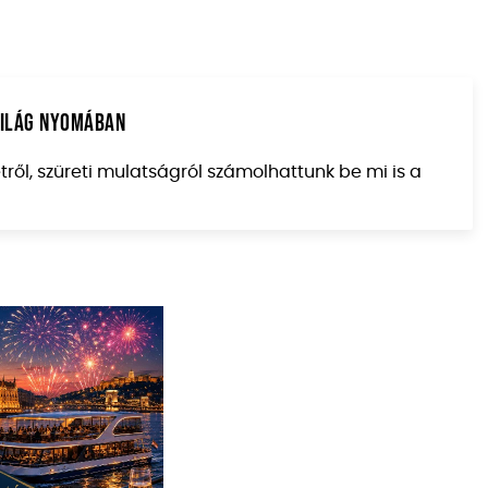
világ nyomában
ről, szüreti mulatságról számolhattunk be mi is a