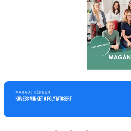
MARADJ KÉPBEN
Kövess minket a folytatásért