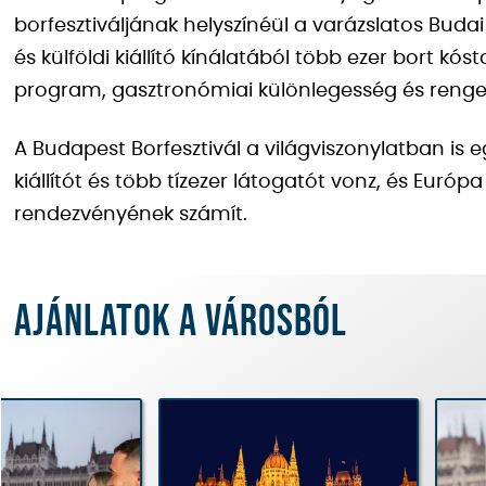
borfesztiváljának helyszínéül a varázslatos Buda
és külföldi kiállító kínálatából több ezer bort 
program, gasztronómiai különlegesség és renget
A Budapest Borfesztivál a világviszonylatban is
kiállítót és több tízezer látogatót vonz, és Euró
rendezvényének számít.
Ajánlatok a városból