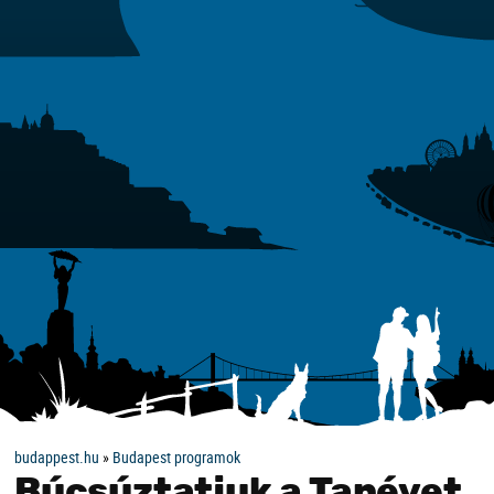
budappest.hu
»
Budapest programok
Búcsúztatjuk a Tanévet