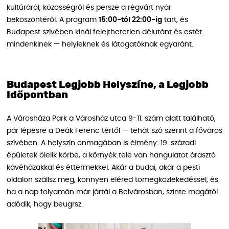
kultúráról, közösségről és persze a régvárt nyár
beköszöntéről. A program
15:00-tól 22:00-ig
tart, és
Budapest szívében kínál felejthetetlen délutánt és estét
mindenkinek — helyieknek és látogatóknak egyaránt.
Budapest Legjobb Helyszíne, a Legjobb
Időpontban
A Városháza Park a Városház utca 9-11. szám alatt található,
pár lépésre a Deák Ferenc tértől — tehát szó szerint a főváros
szívében. A helyszín önmagában is élmény: 19. századi
épületek ölelik körbe, a környék tele van hangulatot árasztó
kávéházakkal és éttermekkel. Akár a budai, akár a pesti
oldalon szállsz meg, könnyen eléred tömegközlekedéssel, és
ha a nap folyamán már jártál a Belvárosban, szinte magától
adódik, hogy beugrsz.