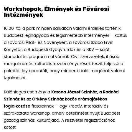
Workshopok, Élmények és Fővárosi
Intézmények
16:00-tól a park minden sarkában valami érdekes történik.
Budapest legnagyobb és legismertebb intézményei — köztük
a Fővárosi Állat- és Növénykert, a Fővárosi Szabó Ervin
Könyvtár, a Budapesti Gyógyfürdők és a BKV — saját
standdal és programmal várnak. Civil szervezetek, ifjúsági
mozgalmak és kulturális kezdeményezések teszik teljessé a
palettát, így garantált, hogy mindenki talál magának valami
izgalmasat.
Különleges esemény a
Katona József Színház, a Radnóti
Színház és az Örkény Színház közös drámajátékos
foglalkozása
fiataloknak — egy kreatív, interaktív és
szórakoztató workshop, amely betekintést nyújt Budapest
gazdag színházi kultúrájába. A részvétel regisztrációhoz
kötött.