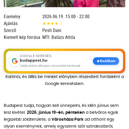
Esemény
2026.06.19. 15:00 - 22:00
Ajánlás
★
★
★
★
☆
Szerző
Pesti Dani
Kiemelt kép forrása
MTI: Balázs Attila
GOOGLE KERESÉS
budappest.hu
Beállítom
Jelölj minket előnyben részesített forrásnak
Kattints, és állíts be minket előnyben részesített forrásként a
Google keresésben.
Budapest tudja, hogyan kell ünnepelni, és idén június sem
lesz kivétel.
2026. június 19-én, pénteken
a belváros egyik
legszebb zöldterülete, a
Városháza Park
ad otthont egy
olyan eseménynek, amely egyszerre szól szórakozásról,