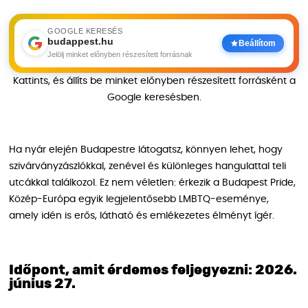
GOOGLE KERESÉS
budappest.hu
Beállítom
Jelölj minket előnyben részesített forrásnak
Kattints, és állíts be minket előnyben részesített forrásként a
Google keresésben.
Ha nyár elején Budapestre látogatsz, könnyen lehet, hogy
szivárványzászlókkal, zenével és különleges hangulattal teli
utcákkal találkozol. Ez nem véletlen: érkezik a Budapest Pride,
Közép-Európa egyik legjelentősebb LMBTQ-eseménye,
amely idén is erős, látható és emlékezetes élményt ígér.
Időpont, amit érdemes feljegyezni: 2026.
június 27.