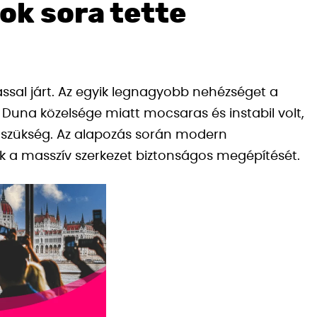
ok sora tette
vással járt. Az egyik legnagyobb nehézséget a
n a Duna közelsége miatt mocsaras és instabil volt,
t szükség. Az alapozás során modern
k a masszív szerkezet biztonságos megépítését.