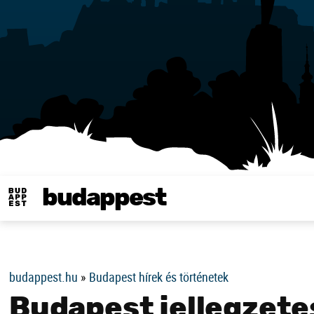
budappest
Same in english
budappest.hu
»
Budapest hírek és történetek
Budapest jellegzete