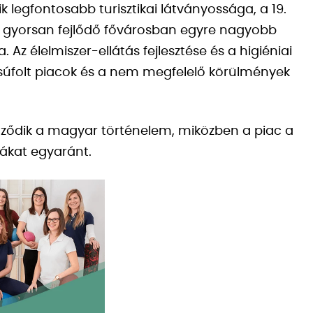
legfontosabb turisztikai látványossága, a 19.
 a gyorsan fejlődő fővárosban egyre nagyobb
Az élelmiszer-ellátás fejlesztése és a higiéniai
 a zsúfolt piacok és a nem megfelelő körülmények
röződik a magyar történelem, miközben a piac a
stákat egyaránt.