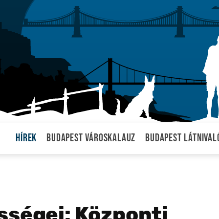
Hírek
Budapest városkalauz
Budapest látnival
sségei: Központi