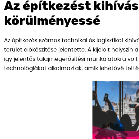
Az építkezést kihívás
körülményessé
Az építkezés számos technikai és logisztikai kihí
terület előkészítése jelentette. A kijelölt helyszí
így jelentős talajmegerősítési munkálatokra vol
technológiákat alkalmaztak, amik lehetővé tetté