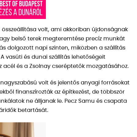
t összeállítása volt, ami akkoriban újdonságnak
a nagy belső terek megteremtése precíz munkát
s dolgozott napi szinten, miközben a szállítás
A vasúti és dunai szállítás lehetőségeit
z acél és a Zsolnay cseréptetők mozgatásához.
kt nagyszabású volt és jelentős anyagi forrásokat
kből finanszírozták az építkezést, de többször
unkálatok ne álljanak le. Pecz Samu és csapata
áridők betartását.