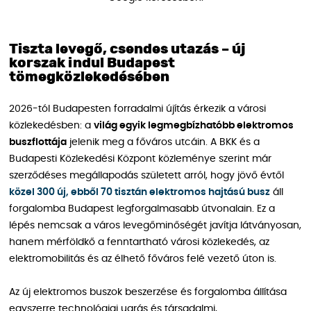
Tiszta levegő, csendes utazás – új
korszak indul Budapest
tömegközlekedésében
2026-tól Budapesten forradalmi újítás érkezik a városi
közlekedésben: a
világ egyik legmegbízhatóbb elektromos
buszflottája
jelenik meg a főváros utcáin. A BKK és a
Budapesti Közlekedési Központ közleménye szerint már
szerződéses megállapodás született arról, hogy jövő évtől
közel 300 új, ebből 70 tisztán elektromos hajtású busz
áll
forgalomba Budapest legforgalmasabb útvonalain. Ez a
lépés nemcsak a város levegőminőségét javítja látványosan,
hanem mérföldkő a fenntartható városi közlekedés, az
elektromobilitás és az élhető főváros felé vezető úton is.
Az új elektromos buszok beszerzése és forgalomba állítása
egyszerre technológiai ugrás és társadalmi,