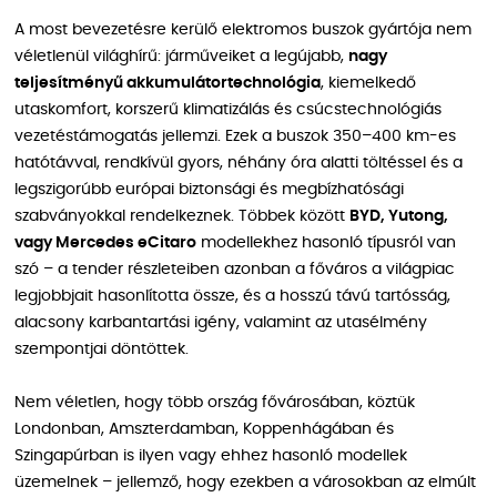
A most bevezetésre kerülő elektromos buszok gyártója nem
véletlenül világhírű: járműveiket a legújabb,
nagy
teljesítményű akkumulátortechnológia
, kiemelkedő
utaskomfort, korszerű klimatizálás és csúcstechnológiás
vezetéstámogatás jellemzi. Ezek a buszok 350–400 km-es
hatótávval, rendkívül gyors, néhány óra alatti töltéssel és a
legszigorúbb európai biztonsági és megbízhatósági
szabványokkal rendelkeznek. Többek között
BYD, Yutong,
vagy Mercedes eCitaro
modellekhez hasonló típusról van
szó – a tender részleteiben azonban a főváros a világpiac
legjobbjait hasonlította össze, és a hosszú távú tartósság,
alacsony karbantartási igény, valamint az utasélmény
szempontjai döntöttek.
Nem véletlen, hogy több ország fővárosában, köztük
Londonban, Amszterdamban, Koppenhágában és
Szingapúrban is ilyen vagy ehhez hasonló modellek
üzemelnek – jellemző, hogy ezekben a városokban az elmúlt