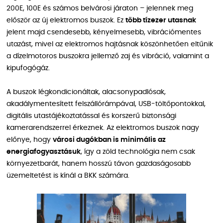
200E, 100E és számos belvárosi járaton – jelennek meg
először az új elektromos buszok. Ez
több tízezer utasnak
jelent majd csendesebb, kényelmesebb, vibrációmentes
utazást, mivel az elektromos hajtásnak köszönhetően eltűnik
a dízelmotoros buszokra jellemző zaj és vibráció, valamint a
kipufogógáz.
A buszok légkondicionáltak, alacsonypadlósak,
akadálymentesített felszállórámpával, USB-töltőpontokkal,
digitális utastájékoztatással és korszerű biztonsági
kamerarendszerrel érkeznek. Az elektromos buszok nagy
előnye, hogy
városi dugókban is minimális az
energiafogyasztásuk
, így a zöld technológia nem csak
környezetbarát, hanem hosszú távon gazdaságosabb
üzemeltetést is kínál a BKK számára.