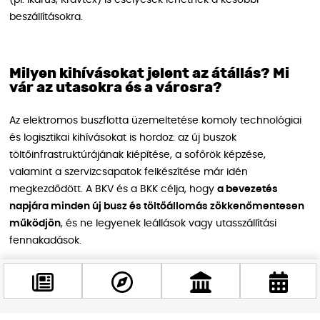
(pl. Ikarus, Kravtex) is esélyesek lehetnek a későbbi
beszállításokra.
Milyen kihívásokat jelent az átállás? Mi
vár az utasokra és a városra?
Az elektromos buszflotta üzemeltetése komoly technológiai
és logisztikai kihívásokat is hordoz: az új buszok
töltőinfrastruktúrájának kiépítése, a sofőrök képzése,
valamint a szervizcsapatok felkészítése már idén
megkezdődött. A BKV és a BKK célja, hogy
a bevezetés
napjára minden új busz és töltőállomás zökkenőmentesen
működjön
, és ne legyenek leállások vagy utasszállítási
fennakadások.
A városi utasok részéről nem igényel speciális felkészülést az
átállás: az új buszokkal ugyanúgy lehet majd utazni, mint a
régiekkel, a bérletek, jegyek változatlanul használhatók. Az