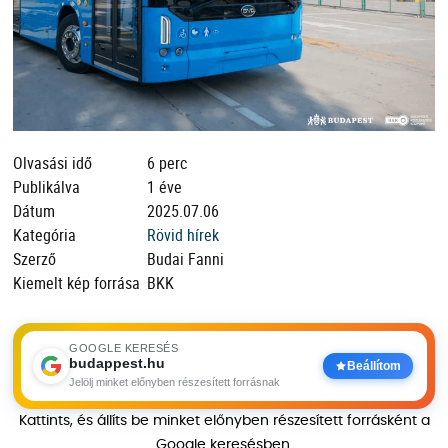
Olvasási idő
6 perc
Publikálva
1 éve
Dátum
2025.07.06
Kategória
Rövid hírek
Szerző
Budai Fanni
Kiemelt kép forrása
BKK
GOOGLE KERESÉS
budappest.hu
Beállítom
Jelölj minket előnyben részesített forrásnak
Kattints, és állíts be minket előnyben részesített forrásként a
Google keresésben.