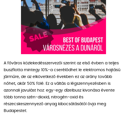
A főváros közlekedésszervezői szerint az első évben a teljes
buszflotta mintegy 10%-a cserélődhet le elektromos hajtású
járműre, de az elkövetkező években ez az arány tovább
nőhet, akár 50% fölé. Ez a váltás a légszennyezésben is
azonnali javulást hoz: egy-egy dízelbusz kivonása évente
több tonna szén-dioxid, nitrogén-oxid és
részecskeszennyező anyag kibocsátásától óvja meg
Budapestet.