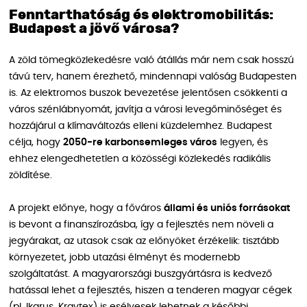
Fenntarthatóság és elektromobilitás:
Budapest a jövő városa?
A zöld tömegközlekedésre való átállás már nem csak hosszú
távú terv, hanem érezhető, mindennapi valóság Budapesten
is. Az elektromos buszok bevezetése jelentősen csökkenti a
város szénlábnyomát, javítja a városi levegőminőséget és
hozzájárul a klímaváltozás elleni küzdelemhez. Budapest
célja, hogy
2050-re karbonsemleges város
legyen, és
ehhez elengedhetetlen a közösségi közlekedés radikális
zöldítése.
A projekt előnye, hogy a főváros
állami és uniós forrásokat
is bevont a finanszírozásba, így a fejlesztés nem növeli a
jegyárakat, az utasok csak az előnyöket érzékelik: tisztább
környezetet, jobb utazási élményt és modernebb
szolgáltatást. A magyarországi buszgyártásra is kedvező
hatással lehet a fejlesztés, hiszen a tenderen magyar cégek