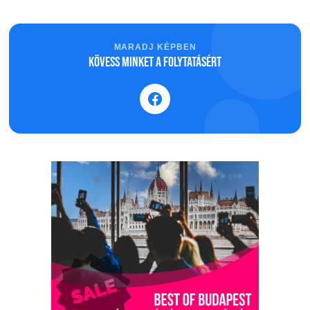
MARADJ KÉPBEN
Kövess minket a folytatásért