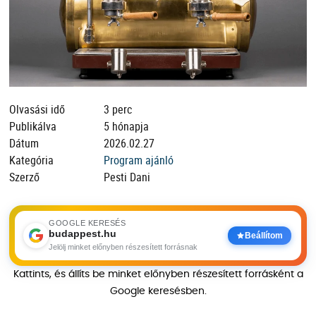
Olvasási idő
3 perc
Publikálva
5 hónapja
Dátum
2026.02.27
Kategória
Program ajánló
Szerző
Pesti Dani
GOOGLE KERESÉS
budappest.hu
Beállítom
Jelölj minket előnyben részesített forrásnak
Kattints, és állíts be minket előnyben részesített forrásként a
Google keresésben.