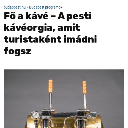
budappest.hu
»
Budapest programok
Fő a kávé – A pesti
kávéorgia, amit
turistaként imádni
fogsz