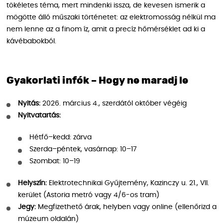
tökéletes téma, mert mindenki issza, de kevesen ismerik a
mögötte álló műszaki történetet: az elektromosság nélkül ma
nem lenne az a finom íz, amit a precíz hőmérséklet ad ki a
kávébabokból.
Gyakorlati infók – Hogy ne maradj le
Nyitás:
2026. március 4., szerdától október végéig
Nyitvatartás:
Hétfő–kedd: zárva
Szerda–péntek, vasárnap: 10–17
Szombat: 10–19
Helyszín:
Elektrotechnikai Gyűjtemény, Kazinczy u. 21., VII.
kerület (Astoria metró vagy 4/6-os tram)
Jegy:
Megfizethető árak, helyben vagy online (ellenőrizd a
múzeum oldalán)