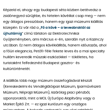
Képzeld el, ahogy egy budapesti séta közben betévedsz a
zsidónegyed sűrűjébe, és hirtelen kávéillat csap meg — nem
egy átlagos presszóban, hanem egy igazi múzeumi kiállítás
közepén. Ez vár rád a „
Fő a kávé – a teveabraktól az
újhullámig
” című tárlaton az Elektrotechnikai
Gyűjteményben, ami március 4-én, szerdán nyit a Kazinczy
utcában. Ez nem átlagos kávékiállítás, hanem időutazás, ahol
a főúri elegancia, Petőfi-féle fekete leves és a mai specialty
hullám keveredik műszaki eszközökkel — tökéletes, ha
turistaként felfedeznéd Budapest gasztro- és
kultúrtörténetét.
A kiállítás több nagy múzeum összefogásával készült
(Kereskedelmi és Vendéglátóipari Múzeum, Iparművészeti
Múzeum, Néprajzi Múzeum), kizárólag piaci pénzből,
szponzoroktól, mint a MOL Új Európa Alapítvány vagy a
Market Építő Zrt. — ez igazi kuriózum egy országos