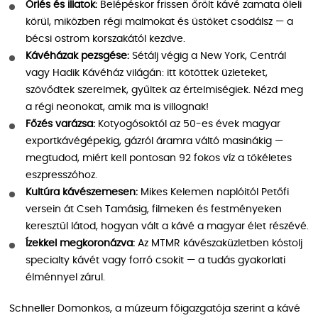
Őrlés és illatok:
Belépéskor frissen őrölt kávé zamata öleli
körül, miközben régi malmokat és üstöket csodálsz — a
bécsi ostrom korszakától kezdve.
Kávéházak pezsgése:
Sétálj végig a New York, Centrál
vagy Hadik Kávéház világán: itt kötöttek üzleteket,
szövődtek szerelmek, gyűltek az értelmiségiek. Nézd meg
a régi neonokat, amik ma is villognak!
Főzés varázsa:
Kotyogósoktól az 50-es évek magyar
exportkávégépekig, gázról áramra váltó masinákig —
megtudod, miért kell pontosan 92 fokos víz a tökéletes
eszpresszóhoz.
Kultúra kávészemesen:
Mikes Kelemen naplóitól Petőfi
versein át Cseh Tamásig, filmeken és festményeken
keresztül látod, hogyan vált a kávé a magyar élet részévé.
Ízekkel megkoronázva:
Az MTMR kávészaküzletben kóstolj
specialty kávét vagy forró csokit — a tudás gyakorlati
élménnyel zárul.
Schneller Domonkos, a múzeum főigazgatója szerint a kávé