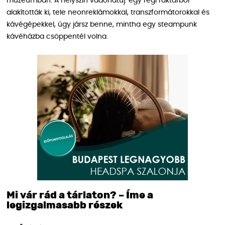
múzeumban. A helyszín vadonatúj: egy régi raktárból
alakították ki, tele neonreklámokkal, transzformátorokkal és
kávégépekkel, úgy jársz benne, mintha egy steampunk
kávéházba csöppentél volna.
Mi vár rád a tárlaton? – Íme a
legizgalmasabb részek