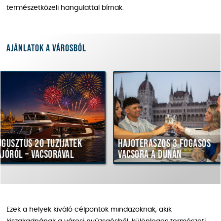
természetközeli hangulattal bírnak.
Ajánlatok a városból
űzijáték
Hajóteraszos 3 fogásos
Esti sé
orával
vacsora a Dunán
legsze
Ezek a helyek kiváló célpontok mindazoknak, akik