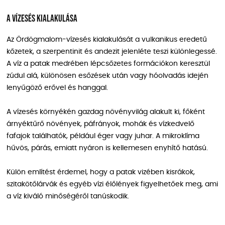
A vízesés kialakulása
Az Ördögmalom-vízesés kialakulását a vulkanikus eredetű
kőzetek, a szerpentinit és andezit jelenléte teszi különlegessé.
A víz a patak medrében lépcsőzetes formációkon keresztül
zúdul alá, különösen esőzések után vagy hóolvadás idején
lenyűgöző erővel és hanggal.
A vízesés környékén gazdag növényvilág alakult ki, főként
árnyéktűrő növények, páfrányok, mohák és vízkedvelő
fafajok találhatók, például éger vagy juhar. A mikroklíma
hűvös, párás, emiatt nyáron is kellemesen enyhítő hatású.
Külön említést érdemel, hogy a patak vizében kisrákok,
szitakötőlárvák és egyéb vízi élőlények figyelhetőek meg, ami
a víz kiváló minőségéről tanúskodik.