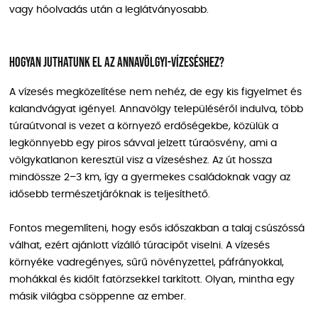
vagy hóolvadás után a leglátványosabb.
Hogyan juthatunk el az Annavölgyi-vízeséshez?
A vízesés megközelítése nem nehéz, de egy kis figyelmet és
kalandvágyat igényel. Annavölgy településéről indulva, több
túraútvonal is vezet a környező erdőségekbe, közülük a
legkönnyebb egy piros sávval jelzett túraösvény, ami a
völgykatlanon keresztül visz a vízeséshez. Az út hossza
mindössze 2–3 km, így a gyermekes családoknak vagy az
idősebb természetjáróknak is teljesíthető.
Fontos megemlíteni, hogy esős időszakban a talaj csúszóssá
válhat, ezért ajánlott vízálló túracipőt viselni. A vízesés
környéke vadregényes, sűrű növényzettel, páfrányokkal,
mohákkal és kidőlt fatörzsekkel tarkított. Olyan, mintha egy
másik világba csöppenne az ember.