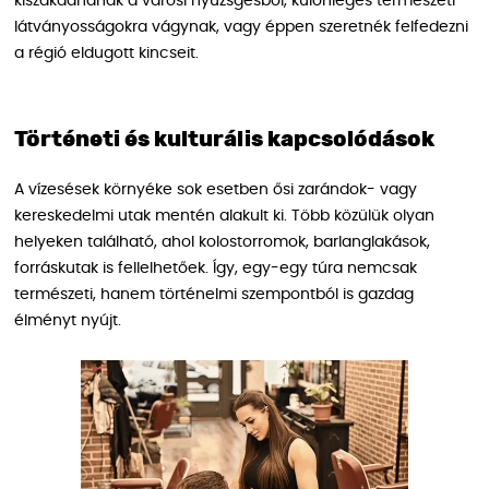
kiszakadnának a városi nyüzsgésből, különleges természeti
látványosságokra vágynak, vagy éppen szeretnék felfedezni
a régió eldugott kincseit.
Történeti és kulturális kapcsolódások
A vízesések környéke sok esetben ősi zarándok- vagy
kereskedelmi utak mentén alakult ki. Több közülük olyan
helyeken található, ahol kolostorromok, barlanglakások,
forráskutak is fellelhetőek. Így, egy-egy túra nemcsak
természeti, hanem történelmi szempontból is gazdag
élményt nyújt.