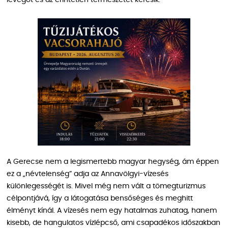
A Gerecse nem a legismertebb magyar hegység, ám éppen
ez a „névtelenség” adja az Annavölgyi-vízesés
különlegességét is. Mivel még nem vált a tömegturizmus
célpontjává, így a látogatása bensőséges és meghitt
élményt kínál. A vízesés nem egy hatalmas zuhatag, hanem
kisebb, de hangulatos vízlépcső, ami csapadékos időszakban