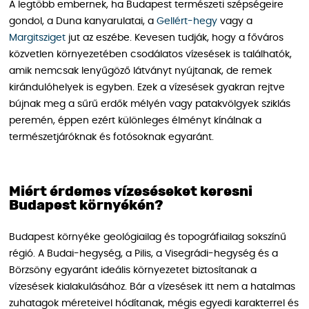
A legtöbb embernek, ha Budapest természeti szépségeire
gondol, a Duna kanyarulatai, a
Gellért-hegy
vagy a
Margitsziget
jut az eszébe. Kevesen tudják, hogy a főváros
közvetlen környezetében csodálatos vízesések is találhatók,
amik nemcsak lenyűgöző látványt nyújtanak, de remek
kirándulóhelyek is egyben. Ezek a vízesések gyakran rejtve
bújnak meg a sűrű erdők mélyén vagy patakvölgyek sziklás
peremén, éppen ezért különleges élményt kínálnak a
természetjáróknak és fotósoknak egyaránt.
Miért érdemes vízeséseket keresni
Budapest környékén?
Budapest környéke geológiailag és topográfiailag sokszínű
régió. A Budai-hegység, a Pilis, a Visegrádi-hegység és a
Börzsöny egyaránt ideális környezetet biztosítanak a
vízesések kialakulásához. Bár a vízesések itt nem a hatalmas
zuhatagok méreteivel hódítanak, mégis egyedi karakterrel és