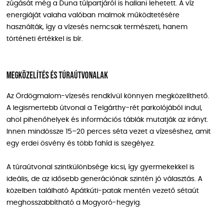
zúgását még a Duna túlpartjáról is hallani lehetett. A víz
energiáját valaha valóban malmok működtetésére
használták, így a vízesés nemcsak természeti, hanem
történeti értékkel is bír.
Megközelítés és túraútvonalak
Az Ördögmalom-vízesés rendkívül könnyen megközelíthető.
A legismertebb útvonal a Telgárthy-rét parkolójából indul,
ahol pihenőhelyek és információs táblák mutatják az irányt.
Innen mindössze 15–20 perces séta vezet a vízeséshez, amit
egy erdei ösvény és több fahíd is szegélyez.
A túraútvonal szintkülönbsége kicsi, így gyermekekkel is
ideális, de az idősebb generációnak szintén jó választás. A
közelben található Apátkúti-patak mentén vezető sétaút
meghosszabbítható a Mogyoró-hegyig.