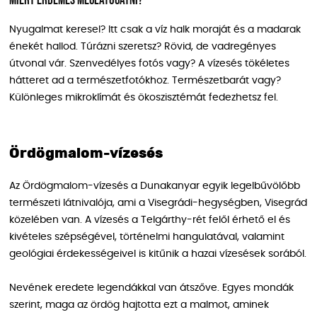
Miért érdemes meglátogatni?
Nyugalmat keresel? Itt csak a víz halk moraját és a madarak
énekét hallod. Túrázni szeretsz? Rövid, de vadregényes
útvonal vár. Szenvedélyes fotós vagy? A vízesés tökéletes
hátteret ad a természetfotókhoz. Természetbarát vagy?
Különleges mikroklímát és ökoszisztémát fedezhetsz fel.
Ördögmalom-vízesés
Az Ördögmalom-vízesés a Dunakanyar egyik legelbűvölőbb
természeti látnivalója, ami a Visegrádi-hegységben, Visegrád
közelében van. A vízesés a Telgárthy-rét felől érhető el és
kivételes szépségével, történelmi hangulatával, valamint
geológiai érdekességeivel is kitűnik a hazai vízesések sorából.
Nevének eredete legendákkal van átszőve. Egyes mondák
szerint, maga az ördög hajtotta ezt a malmot, aminek