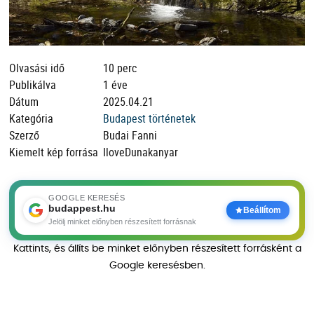
Olvasási idő
10 perc
Publikálva
1 éve
Dátum
2025.04.21
Kategória
Budapest történetek
Szerző
Budai Fanni
Kiemelt kép forrása
IloveDunakanyar
GOOGLE KERESÉS
budappest.hu
Beállítom
Jelölj minket előnyben részesített forrásnak
Kattints, és állíts be minket előnyben részesített forrásként a
Google keresésben.