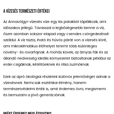
A vízesés természeti értékei
Az Annavölgyi-vízesés vize egy kis patakból táplálkozik, ami
időszakos jellegű. Tavasszal a legbőségesebb benne a víz,
őszre azonban sokszor elapad vagy csendes csörgedezéssé
szelídül. A víz tiszta, iható és hűvös párát von a vízesés köré,
ami mikroklimatikus élőhelyet teremt több különleges
növény- és rovarfajnak. A mohás kövek, az árnyas fák és az
állandó nedvesség ideális környezetet biztosítanak például az
erdei csigáknak, kétéltűeknek és ritka zuzmóknak.
Ezek az apró ökológiai részletek különös jelentőséget adnak a
vízesésnek. Nemcsak esztétikai élmény, hanem
természetvédelmi érték is, amit érdemes óvni, megismerni
és bemutatni a jövő generációinak.