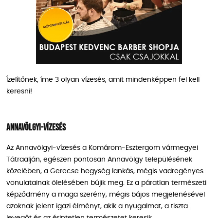
Ízelítőnek, íme 3 olyan vízesés, amit mindenképpen fel kell
keresni!
Annavölgyi-vízesés
Az Annavölgyi-vízesés a Komárom-Esztergom vármegyei
Tátraalján, egészen pontosan Annavölgy településének
közelében, a Gerecse hegység lankás, mégis vadregényes
vonulatainak ölelésében bújik meg. Ez a páratlan természeti
képződmény a maga szerény, mégis bájos megjelenésével
azoknak jelent igazi élményt, akik a nyugalmat, a tiszta
levegőt és az érintetlen természetet keresik.