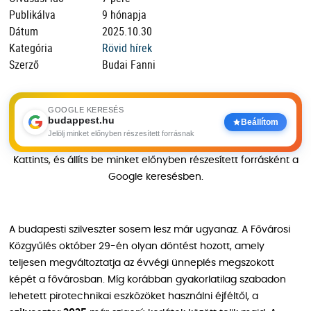
Publikálva
9 hónapja
Dátum
2025.10.30
Kategória
Rövid hírek
Szerző
Budai Fanni
GOOGLE KERESÉS
budappest.hu
Beállítom
Jelölj minket előnyben részesített forrásnak
Kattints, és állíts be minket előnyben részesített forrásként a
Google keresésben.
A budapesti szilveszter sosem lesz már ugyanaz. A Fővárosi
Közgyűlés október 29-én olyan döntést hozott, amely
teljesen megváltoztatja az évvégi ünneplés megszokott
képét a fővárosban. Míg korábban gyakorlatilag szabadon
lehetett pirotechnikai eszközöket használni éjféltől, a