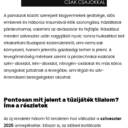
A panaszok között szerepelt kisgyermekek ijedtsége, idős
emberek és háborús traumával élők szorongása, háziállatok
pánikrohamai, valamint az alvászavar és fejfájás. Ráadásul
minden szilveszter után nagyjából nyolc tonna hulladékot kell
eltakarítani Budapest közterületeiről, ami nemcsak
környezeti, hanem jelentős gazdasági terhet is jelent. A
levegőminőség mérések szerint a pirotechnikai eszközök
szén-dioxidot, kén-dioxidot, nitrogén-oxidokat és más káros
anyagokat juttatnak a levegőbe, ami légúti és szív-
érrendszeri betegségeket okozhat.
Pontosan mit jelent a tűzijáték tilalom?
Íme a részletek
Az új rendelet három fő területen hoz változást a
szilveszter
2025
ünneplésébe. Először is, az időbeli korlátozás