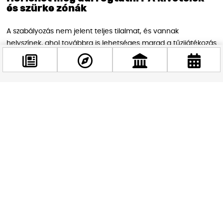
és szürke zónák
A szabályozás nem jelent teljes tilalmat, és vannak
helyszínek, ahol továbbra is lehetséges marad a tűzijátékozás
a megadott időkereten belül. Nagy nyílt terek, ahol nincs
lakóingatlan a közelben, továbbra is szabadon használhatók
lesznek. Ilyen például a Széll Kálmán tér középső része vagy a
Hősök tere bizonyos pontjai, ahol a távolság elegendő a
Facebook
lakóépületektől.
@budappest
A rendelet alkalmazásában kulcsszerepet kap majd a
Fővárosi Rendelkezési Állomány és a kerületi közterület-
Követés most
felügyeletek együttműködése. A hatóságok feladata lesz
ellenőrizni a betartást, és szankcionálni a szabályszegőket.
Szakértők szerint a rendelet hatékonyságát nagyban
befolyásolja majd, hogy mennyire következetes lesz a
végrehajtás, és mennyire sikerül a budapestieket informálni
az új szabályokról.