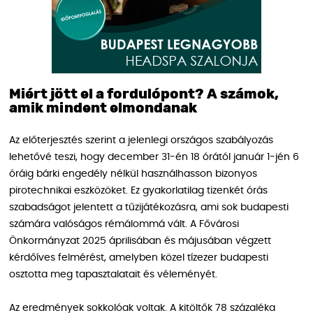
Miért jött el a fordulópont? A számok,
amik mindent elmondanak
Az előterjesztés szerint a jelenlegi országos szabályozás
lehetővé teszi, hogy december 31-én 18 órától január 1-jén 6
óráig bárki engedély nélkül használhasson bizonyos
pirotechnikai eszközöket. Ez gyakorlatilag tizenkét órás
szabadságot jelentett a tűzijátékozásra, ami sok budapesti
számára valóságos rémálommá vált. A Fővárosi
Önkormányzat 2025 áprilisában és májusában végzett
kérdőíves felmérést, amelyben közel tízezer budapesti
osztotta meg tapasztalatait és véleményét.
Az eredmények sokkolóak voltak. A kitöltők 78 százaléka