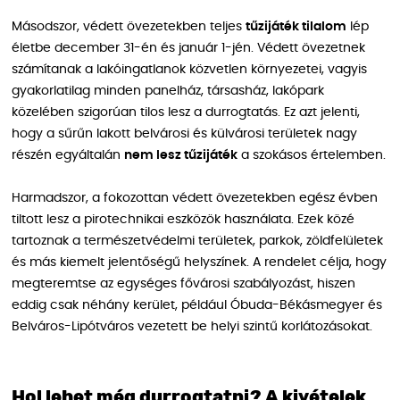
Másodszor, védett övezetekben teljes
tűzijáték tilalom
lép
életbe december 31-én és január 1-jén. Védett övezetnek
számítanak a lakóingatlanok közvetlen környezetei, vagyis
gyakorlatilag minden panelház, társasház, lakópark
közelében szigorúan tilos lesz a durrogtatás. Ez azt jelenti,
hogy a sűrűn lakott belvárosi és külvárosi területek nagy
részén egyáltalán
nem lesz tűzijáték
a szokásos értelemben.
Harmadszor, a fokozottan védett övezetekben egész évben
tiltott lesz a pirotechnikai eszközök használata. Ezek közé
tartoznak a természetvédelmi területek, parkok, zöldfelületek
és más kiemelt jelentőségű helyszínek. A rendelet célja, hogy
megteremtse az egységes fővárosi szabályozást, hiszen
eddig csak néhány kerület, például Óbuda-Békásmegyer és
Belváros-Lipótváros vezetett be helyi szintű korlátozásokat.
Hol lehet még durrogtatni? A kivételek