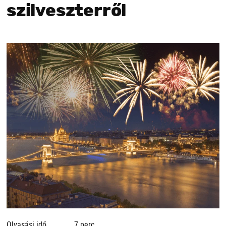
szilveszterről
Olvasási idő
7 perc