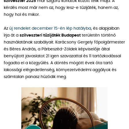
szilveszter 2025
már szigorú korlátok között telik majd. A
kérdés most már nem az, hogy lesz-e tűzijáték, hanem az,
hogy hol és mikor.
Az
új rendelet december 15-én lép hatályba
, és alapjaiban
írja át a
szilveszteri tűzijáték Budapest
területén történő
használatának szabályait. Karácsony Gergely főpolgármester
és Béres András, a Párbeszéd-Zöldek képviselője által
benyújtott javaslatot 21 igen szavazattal és 11 tartózkodással
fogadta el a közgyűlés. A döntés mögött évek óta tartó
lakossági elégedetlenség, környezetvédelmi aggályok és
számtalan panasz húzódik meg.