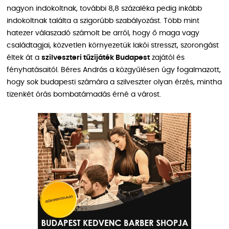
nagyon indokoltnak, további 8,8 százaléka pedig inkább
indokoltnak találta a szigorúbb szabályozást. Több mint
hatezer válaszadó számolt be arról, hogy ő maga vagy
családtagjai, közvetlen környezetük lakói stresszt, szorongást
éltek át a
szilveszteri tűzijáték Budapest
zajától és
fényhatásaitól. Béres András a közgyűlésen úgy fogalmazott,
hogy sok budapesti számára a szilveszter olyan érzés, mintha
tizenkét órás bombatámadás érné a várost.