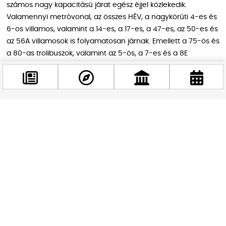
számos nagy kapacitású járat egész éjjel közlekedik.
Valamennyi metróvonal, az összes HÉV, a nagykörúti 4-es és
6-os villamos, valamint a 14-es, a 17-es, a 47-es, az 50-es és
az 56A villamosok is folyamatosan járnak. Emellett a 75-ös és
a 80-as trolibuszok, valamint az 5-ös, a 7-es és a 8E
autóbuszok is egész éjjel közlekednek. Az éjszakai buszok
vonalán sűrűbben induló vagy nagyobb
befogadóképességű járművek közlekednek, több járat pedig
meghosszabbított üzemidővel közlekedik.
Facebook
@budappest
Közlekedés január 1-jén, újév napján
Követés most
Január 1-jén a nappali járatok ünnepnapi, illetve
munkaszüneti napi közlekedési rend szerint közlekednek. A
Budavári Sikló 15 órától lesz nyitva. A BKK arra kéri az utasokat,
hogy utazásuk megtervezéséhez használják a BudapestGO
alkalmazást.