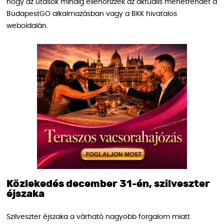
hogy az utasok mindig ellenőrizzék az aktuális menetrendet a
BudapestGO alkalmazásban vagy a BKK hivatalos
weboldalán.
Közlekedés december 31-én, szilveszter
éjszaka
Szilveszter éjszaka a várható nagyobb forgalom miatt