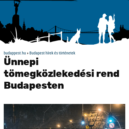
budappest.hu
»
Budapest hírek és történetek
Ünnepi
tömegközlekedési rend
Budapesten