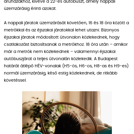
áruházakhoz, kivéve a 22-es autóbuszt, amely nappali
üzemzárásig érinti azokat.
A nappali járatok üzemzárását követően, 16 és 18 óra között a
metrókkal és az éjszakai járatokkal lehet utazni. Bizonyos
éjszakai járatok módosított útvonalon közlekednek, hogy
csatlakozást biztosítsanak a metrókhoz. 18 óra után – amikor
már a metrók nem közlekednek – valamennyi éjszakai
autóbuszjárat a teljes útvonalán közlekedik. A Budapest
határát átlépő HÉV-vonalak (H5-ös, H6-os, H8-as és H9-es)
normál üzemzárásig, késő estig közlekednek, de ritkább
követéssel.