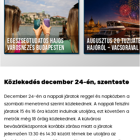
Egészségtudatos hajós
Augusztus 20 tűzijáté
városnézés Budapesten
hajóról – vacsorával
Közlekedés december 24-én, szenteste
December 24-én a nappali járatok reggel és napközben a
szombati menetrend szerint közlekednek. A nappali felszíni
járatok 15 és 16 óra között indulnak utoljára, ezt követően a
metrók még 18 óráig közlekednek. A külvárosi
bevásárlóközpontok korábbi zárása miatt a járatok
jellemzően 13:30 és 14:30 között térnek be utoljára az