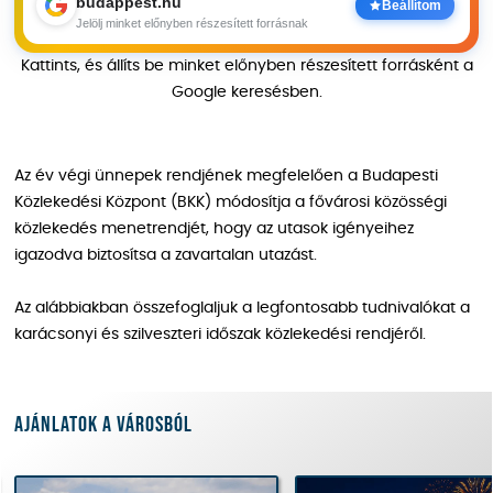
budappest.hu
Beállítom
Jelölj minket előnyben részesített forrásnak
Kattints, és állíts be minket előnyben részesített forrásként a
Google keresésben.
Az év végi ünnepek rendjének megfelelően a Budapesti
Közlekedési Központ (BKK) módosítja a fővárosi közösségi
közlekedés menetrendjét, hogy az utasok igényeihez
igazodva biztosítsa a zavartalan utazást.
Az alábbiakban összefoglaljuk a legfontosabb tudnivalókat a
karácsonyi és szilveszteri időszak közlekedési rendjéről.
Ajánlatok a városból