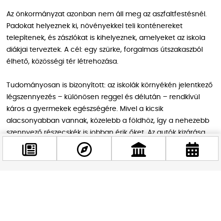
Az önkormányzat azonban nem áll meg az aszfaltfestésnél.
Padokat helyeznek ki, növényekkel teli konténereket
telepítenek, és zászlókat is kihelyeznek, amelyeket az iskola
diákjai terveztek. A cél: egy szürke, forgalmas útszakaszból
élhető, közösségi tér létrehozása.
Tudományosan is bizonyított: az iskolák környékén jelentkező
légszennyezés – különösen reggel és délután – rendkívül
káros a gyermekek egészségére. Mivel a kicsik
alacsonyabban vannak, közelebb a földhöz, így a nehezebb
szennyező részecskék is jobban érik őket. Az autók kizárása
jelentős mértékben javítja a levegő minőségét – ott, ahol ez
a leginkább számít.
Facebook
A közösség szava is számít
@budappest
A legszebb az egészben, hogy nem egy önkényes döntés