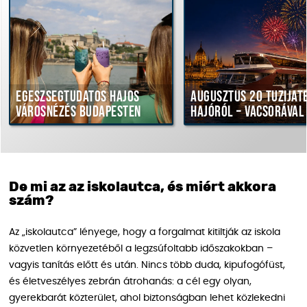
Egészségtudatos hajós
Augusztus 20 tűzijáték
városnézés Budapesten
hajóról – vacsorával
De mi az az iskolautca, és miért akkora
szám?
Az „iskolautca” lényege, hogy a forgalmat kitiltják az iskola
közvetlen környezetéből a legzsúfoltabb időszakokban –
vagyis tanítás előtt és után. Nincs több duda, kipufogófüst,
és életveszélyes zebrán átrohanás: a cél egy olyan,
gyerekbarát közterület, ahol biztonságban lehet közlekedni