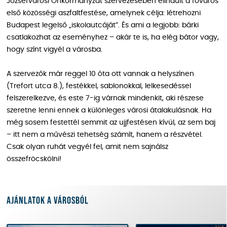
Józsefvárosi Önkormányzat szervezésében elindult a főváros
első közösségi aszfaltfestése, amelynek célja: létrehozni
Budapest legelső „iskolautcáját”. És ami a legjobb: bárki
csatlakozhat az eseményhez – akár te is, ha elég bátor vagy,
hogy színt vigyél a városba.
A szervezők már reggel 10 óta ott vannak a helyszínen
(Trefort utca 8.), festékkel, sablonokkal, lelkesedéssel
felszerelkezve, és este 7-ig várnak mindenkit, aki részese
szeretne lenni ennek a különleges városi átalakulásnak. Ha
még sosem festettél semmit az ujjfestésen kívül, az sem baj
– itt nem a művészi tehetség számít, hanem a részvétel.
Csak olyan ruhát vegyél fel, amit nem sajnálsz
összefröcskölni!
Ajánlatok a városból