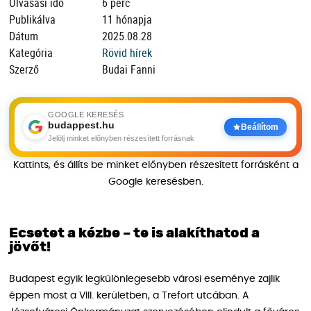
Olvasási idő
6 perc
Publikálva
11 hónapja
Dátum
2025.08.28
Kategória
Rövid hírek
Szerző
Budai Fanni
GOOGLE KERESÉS
budappest.hu
Beállítom
Jelölj minket előnyben részesített forrásnak
Kattints, és állíts be minket előnyben részesített forrásként a
Google keresésben.
Ecsetet a kézbe – te is alakíthatod a
jövőt!
Budapest egyik legkülönlegesebb városi eseménye zajlik
éppen most a VIII. kerületben, a Trefort utcában. A