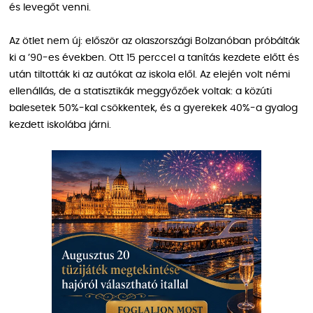
és levegőt venni.
Az ötlet nem új: először az olaszországi Bolzanóban próbálták
ki a ’90-es években. Ott 15 perccel a tanítás kezdete előtt és
után tiltották ki az autókat az iskola elől. Az elején volt némi
ellenállás, de a statisztikák meggyőzőek voltak: a közúti
balesetek 50%-kal csökkentek, és a gyerekek 40%-a gyalog
kezdett iskolába járni.