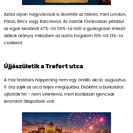
Azóta olyan nagyvárosok is átvették az ötletet, mint London,
Párizs, Bécs vagy Barcelona. Az osztrák fővárosban például
az egyik iskolánál 47%-ról 56%-ra nőtt a gyalogosan érkező
diákok aránya, miközben az autós forgalom 19%-ról 13%-ra
csökkent.
Újjászületik a Trefort utca
A mai festéses happening nem egy önálló akció: augusztus
11. óta zajlik az utca teljes megújulása. Elsőként a burkolatot
újították fel – nem véletlenül, mert korábban igencsak
leromlott állapotban volt.