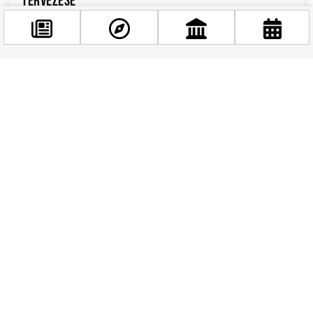
tervezése
A Petőfi híd felújításának előkészítése új
szakaszba lépett, miután a Fővárosi Közgyűlés
jóváhagyta a szükséges forrásokat....
Facebook
@budappest
Követés most