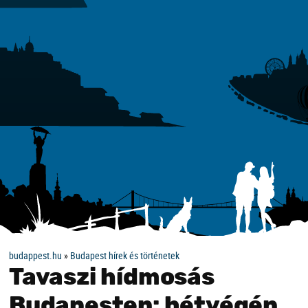
budappest.hu
»
Budapest hírek és történetek
Tavaszi hídmosás
Budapesten: hétvégén