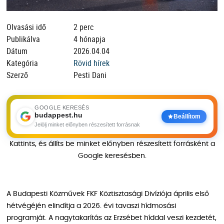
Olvasási idő
2 perc
Publikálva
4 hónapja
Dátum
2026.04.04
Kategória
Rövid hírek
Szerző
Pesti Dani
GOOGLE KERESÉS
budappest.hu
Beállítom
Jelölj minket előnyben részesített forrásnak
Kattints, és állíts be minket előnyben részesített forrásként a
Google keresésben.
A Budapesti Közművek FKF Köztisztasági Divíziója április első
hétvégéjén elindítja a 2026. évi tavaszi hídmosási
programját. A nagytakarítás az Erzsébet híddal veszi kezdetét,