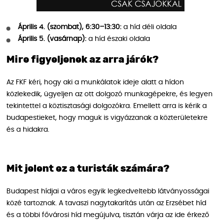
Április 4. (szombat), 6:30–13:30:
a híd déli oldala
Április 5. (vasárnap):
a híd északi oldala
Mire figyeljenek az arra járók?
Az FKF kéri, hogy aki a munkálatok ideje alatt a hídon
közlekedik, ügyeljen az ott dolgozó munkagépekre, és legyen
tekintettel a köztisztasági dolgozókra. Emellett arra is kérik a
budapestieket, hogy maguk is vigyázzanak a közterületekre
és a hidakra.
Mit jelent ez a turisták számára?
Budapest hídjai a város egyik legkedveltebb látványosságai
közé tartoznak. A tavaszi nagytakarítás után az Erzsébet híd
és a többi fővárosi híd megújulva, tisztán várja az ide érkező