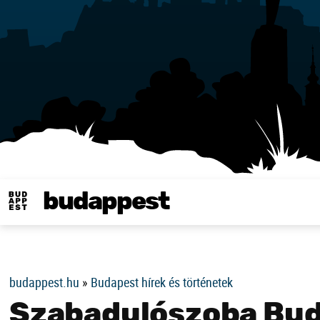
budappest
Same in english
budappest.hu
»
Budapest hírek és történetek
Szabadulószoba Bud