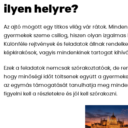
ilyen helyre?
Az ajtó mögött egy titkos világ vár rátok. Minden
gyermekek szeme csillog, hiszen olyan izgalmas kü
Különféle rejtvények és feladatok állnak rendelkez
képkirakósok, vagyis mindenkinek tartogat kihívá
Ezek a feladatok nemcsak szórakoztatóak, de rem
hogy minőségi időt töltsenek együtt a gyermek
az egymás támogatását tanulhatja meg mindenki. 
figyelni kell a részletekre és jól kell szórakozni.