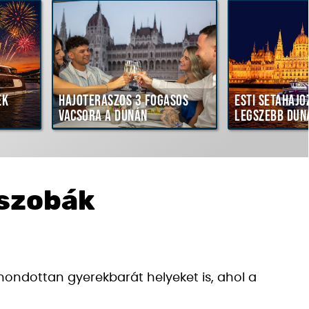
ék
Hajóteraszos 3 fogásos
Esti sétahajó
vacsora a Dunán
legszebb dun
ószobák
mondottan gyerekbarát helyeket is, ahol a