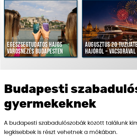
Egészségtudatos hajós
Augusztus 20 tűziját
városnézés Budapesten
hajóról – vacsorával
Budapesti szabadul
gyermekeknek
A budapesti szabadulószobák között találunk ki
legkisebbek is részt vehetnek a mókában.