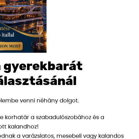
 gyerekbarát
álasztásánál
elembe venni néhány dolgot.
-e korhatár a szabadulószobához és a
ott kalandhoz!
ódnak a varázslatos, mesebeli vagy kalandos