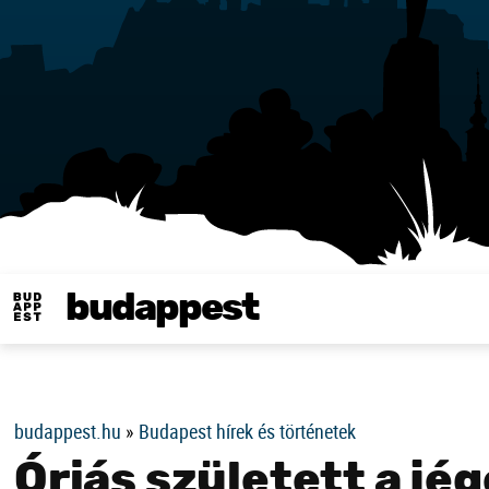
budappest
Same in english
budappest.hu
»
Budapest hírek és történetek
Óriás született a jé