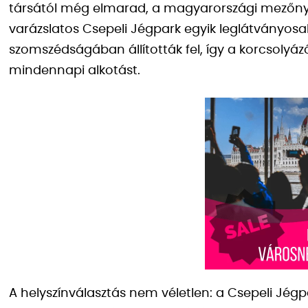
társától még elmarad, a magyarországi mezőnyb
varázslatos Csepeli Jégpark egyik leglátványosa
szomszédságában állították fel, így a korcsolyá
mindennapi alkotást.
A helyszínválasztás nem véletlen: a Csepeli Jég