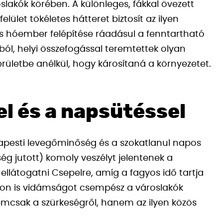
slakók körében. A különleges, fákkal övezett
lület tökéletes hátteret biztosít az ilyen
s hóember felépítése ráadásul a fenntartható
ból, helyi összefogással teremtettek olyan
erületbe anélkül, hogy károsítaná a környezetet.
el és a napsütéssel
dapesti levegőminőség és a szokatlanul napos
g jutott) komoly veszélyt jelentenek a
llátogatni Csepelre, amíg a fagyos idő tartja
okon is vidámságot csempész a városlakók
nemcsak a szürkeségről, hanem az ilyen közös