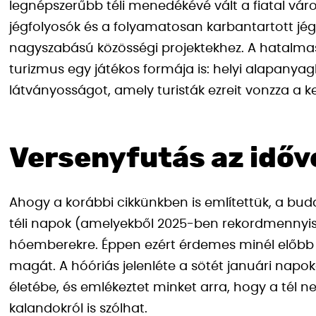
legnépszerűbb téli menedékévé vált a fiatal váro
jégfolyosók és a folyamatosan karbantartott jégfe
nagyszabású közösségi projektekhez. A hatalma
turizmus egy játékos formája is: helyi alapanyag
látványosságot, amely turisták ezreit vonzza a k
Versenyfutás az időv
Ahogy a korábbi cikkünkben is említettük, a bu
téli napok (amelyekből 2025-ben rekordmennyisé
hóemberekre. Éppen ezért érdemes minél előbb e
magát. A hóóriás jelenléte a sötét januári nap
életébe, és emlékeztet minket arra, hogy a tél 
kalandokról is szólhat.