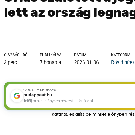
lett az ország legn
OLVASÁSI IDŐ
PUBLIKÁLVA
DÁTUM
KATEGÓRIA
3 perc
7 hónapja
2026.01.06
Rövid hírek
GOOGLE KERESÉS
budappest.hu
Jelölj minket előnyben részesített forrásnak
Kattints, és állíts be minket előnyben ré