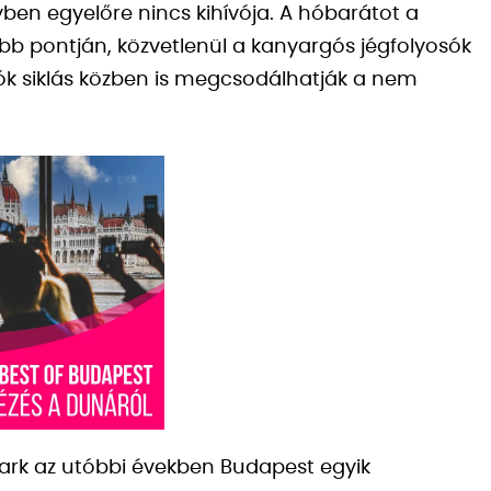
en egyelőre nincs kihívója. A hóbarátot a
bb pontján, közvetlenül a kanyargós jégfolyosók
zók siklás közben is megcsodálhatják a nem
park az utóbbi években Budapest egyik