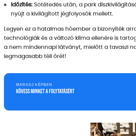
Időzítés:
Sötétedés után, a park díszkivilágít
nyújt a kivilágított jégfolyosók mellett.
Legyen ez a hatalmas hóember a bizonyíték ar
technológiák és a változó klíma ellenére is tarto
a nem mindennapi látványt, mielőtt a tavaszi na
legmagasabb téli őrét!
MARADJ KÉPBEN
Kövess minket a folytatásért