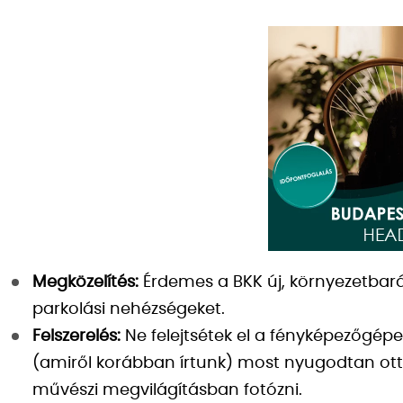
Megközelítés:
Érdemes a BKK új, környezetbarát
parkolási nehézségeket.
Felszerelés:
Ne felejtsétek el a fényképezőgé
(amiről korábban írtunk) most nyugodtan ot
művészi megvilágításban fotózni.