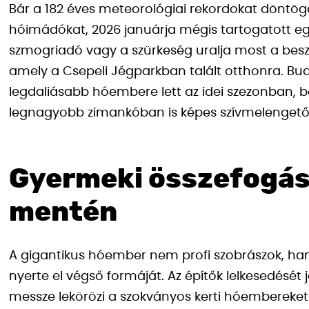
Bár a 182 éves meteorológiai rekordokat döntöge
hóimádókat, 2026 januárja mégis tartogatott eg
szmogriadó vagy a szürkeség uralja most a besz
amely a Csepeli Jégparkban talált otthonra. Bu
legdaliásabb hóembere lett az idei szezonban, 
legnagyobb zimankóban is képes szívmelengető 
Gyermeki összefogás
mentén
A gigantikus hóember nem profi szobrászok, hane
nyerte el végső formáját. Az építők lelkesedését 
messze lekörözi a szokványos kerti hóembereket