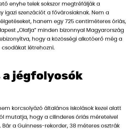
tő enyhe telek sokszor megtréfálják a
y igazi szenzációt a fővárosiaknak. Nem a
élgetéseket, hanem egy 725 centiméteres óriás,
dapest „Olafja” minden bizonnyal Magyarország
bebizonyítva, hogy a közösségi alkotóerő még a
csodákat létrehozni.
 a jégfolyosók
m korcsolyázó általános iskolások kezei alatt
jól mutatja, hogy a cilinderes óriás méreteivel
. Bár a Guinness-rekorder, 38 méteres osztrák