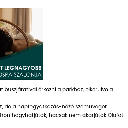
 buszjáratival érkezni a parkhoz, elkerülve a
pet, de a napfogyatkozás-néző szemüveget
thon hagyhatjátok, hacsak nem akarjátok Olafot