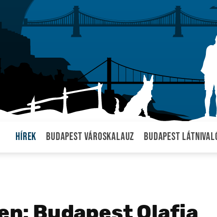
Hírek
Budapest városkalauz
Budapest látnival
gen: Budapest Olafja