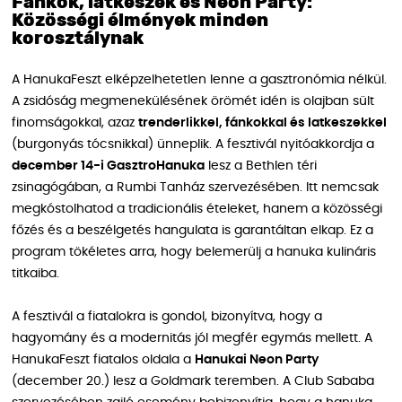
Fánkok, latkeszek és Neon Party:
Közösségi élmények minden
korosztálynak
A HanukaFeszt elképzelhetetlen lenne a gasztronómia nélkül.
A zsidóság megmenekülésének örömét idén is olajban sült
finomságokkal, azaz
trenderlikkel, fánkokkal és latkeszekkel
(burgonyás tócsnikkal) ünneplik. A fesztivál nyitóakkordja a
december 14-i GasztroHanuka
lesz a Bethlen téri
zsinagógában, a Rumbi Tanház szervezésében. Itt nemcsak
megkóstolhatod a tradicionális ételeket, hanem a közösségi
főzés és a beszélgetés hangulata is garantáltan elkap. Ez a
program tökéletes arra, hogy belemerülj a hanuka kulináris
titkaiba.
A fesztivál a fiatalokra is gondol, bizonyítva, hogy a
hagyomány és a modernitás jól megfér egymás mellett. A
HanukaFeszt fiatalos oldala a
Hanukai Neon Party
(december 20.) lesz a Goldmark teremben. A Club Sababa