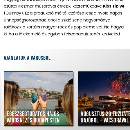
ezúttal klezmer műsorával érkezik, közreműködve
Kiss Tibivel
(Quimby). Ez a produkció méltó lezárása lesz a nyolc napos
ünnepségsorozatnak, ahol a zsidó zene hagyománya
találkozik a kortárs magyar rock és pop elemeivel. Ne hagyd
ki, ha a lélekemelő és egyben felszabadult zenét kedveled.
Ajánlatok a városból
Egészségtudatos hajós
Augusztus 20 tűzijáté
városnézés Budapesten
hajóról – vacsorával