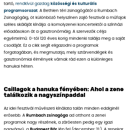
tartó,
rendkívül gazdag
közösségi és kulturális
programsorozat
. A Bethlen téri zsinagógától a Rumbach
Zsinagógáig, öt különböző helyszínen zajló fesztivál a műfajok
széles skáláját kínálja: a komolyzenei koncertektől a színházi
előadásokon át a gasztronómiáig. A szervezők célja
egyértelmű: 0-tól 120 éves korig mindenki találja meg a saját
csodáját. Ez a cikk segít eligazodni a programok
forgatagában, és megmutatja, mely sztárvendégek és
gasztronómiai élmények várnak rád ezen a különleges
hanukai héten.
Csillagok a hanuka fényében: Ahol a zene
találkozik a nagyszínpaddal
Az idei fesztivál művészeti kínálata talán minden eddiginél
erősebb. A
Rumbach zsinagóga
ad otthont a zenei
programok nagy részének, a záróesten pedig egy igazi
nagyágyú, a
Budapest Bár
lép fel (december 21.). A zenekar