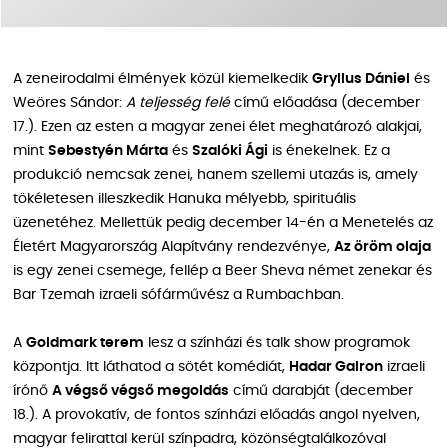
A zeneirodalmi élmények közül kiemelkedik
Gryllus Dániel
és
Weöres Sándor:
A teljesség felé
című előadása (december
17.). Ezen az esten a magyar zenei élet meghatározó alakjai,
mint
Sebestyén Márta
és
Szalóki Ági
is énekelnek. Ez a
produkció nemcsak zenei, hanem szellemi utazás is, amely
tökéletesen illeszkedik Hanuka mélyebb, spirituális
üzenetéhez. Mellettük pedig december 14-én a Menetelés az
Életért Magyarország Alapítvány rendezvénye,
Az öröm olaja
is egy zenei csemege, fellép a Beer Sheva német zenekar és
Bar Tzemah izraeli sófárművész a Rumbachban.
A
Goldmark terem
lesz a színházi és talk show programok
központja. Itt láthatod a sötét komédiát,
Hadar Galron
izraeli
írónő
A végső végső megoldás
című darabját (december
18.). A provokatív, de fontos színházi előadás angol nyelven,
magyar felirattal kerül színpadra, közönségtalálkozóval