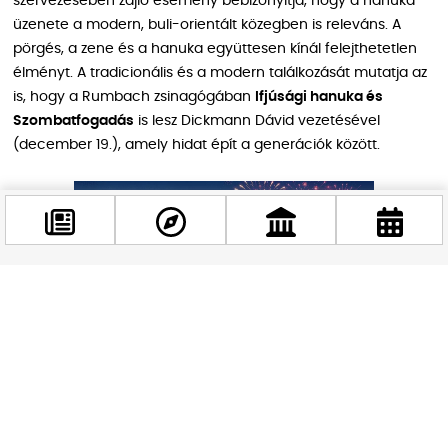
szervezésében zajló esemény bebizonyítja, hogy a hanuka
üzenete a modern, buli-orientált közegben is releváns. A
pörgés, a zene és a hanuka együttesen kínál felejthetetlen
élményt. A tradicionális és a modern találkozását mutatja az
is, hogy a Rumbach zsinagógában
Ifjúsági hanuka és
Szombatfogadás
is lesz Dickmann Dávid vezetésével
(december 19.), amely hidat épít a generációk között.
Facebook
@budappest
Követés most