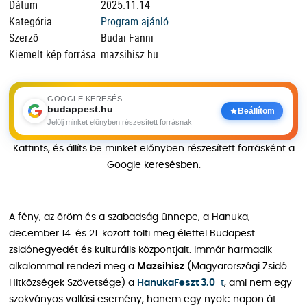
Dátum
2025.11.14
Kategória
Program ajánló
Szerző
Budai Fanni
Kiemelt kép forrása
mazsihisz.hu
GOOGLE KERESÉS
budappest.hu
Beállítom
Jelölj minket előnyben részesített forrásnak
Kattints, és állíts be minket előnyben részesített forrásként a
Google keresésben.
A fény, az öröm és a szabadság ünnepe, a Hanuka,
december 14. és 21. között tölti meg élettel Budapest
zsidónegyedét és kulturális központjait. Immár harmadik
alkalommal rendezi meg a
Mazsihisz
(Magyarországi Zsidó
Hitközségek Szövetsége) a
HanukaFeszt 3.0
-t
, ami nem egy
szokványos vallási esemény, hanem egy nyolc napon át