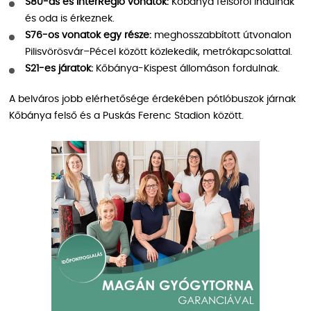
S80-as és InterRégió vonatok:
Kőbánya felsőről indulnak
és oda is érkeznek.
S76-os vonatok egy része:
meghosszabbított útvonalon
Pilisvörösvár–Pécel között közlekedik, metrókapcsolattal.
S21-es járatok:
Kőbánya-Kispest állomáson fordulnak.
A belváros jobb elérhetősége érdekében pótlóbuszok járnak
Kőbánya felső és a Puskás Ferenc Stadion között.