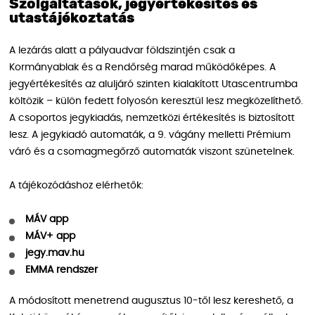
Szolgáltatások, jegyértékesítés és
utastájékoztatás
A lezárás alatt a pályaudvar földszintjén csak a
Kormányablak és a Rendőrség marad működőképes. A
jegyértékesítés az aluljáró szinten kialakított Utascentrumba
költözik – külön fedett folyosón keresztül lesz megközelíthető.
A csoportos jegykiadás, nemzetközi értékesítés is biztosított
lesz. A jegykiadó automaták, a 9. vágány melletti Prémium
váró és a csomagmegőrző automaták viszont szünetelnek.
A tájékozódáshoz elérhetők:
MÁV app
MÁV+ app
jegy.mav.hu
EMMA rendszer
A módosított menetrend augusztus 10-től lesz kereshető, a