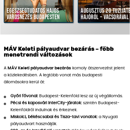
Egészségtudatos hajós
Augusztus 20 tűziját
városnézés Budapesten
hajóról – vacsorával
MÁV Keleti pályaudvar bezárás – főbb
menetrendi változások
A
MÁV Keleti pályaudvar bezárás
komoly átszervezést jelent
a közlekedésben. A legtöbb vonat más budapesti
állomásokra kerül át:
Győri fővonal:
Budapest-Kelenföld lesz az új végállomás.
Pécsi és kaposvári InterCity-járatok:
szintén Budapest-
Kelenföldről indulnak és érkeznek.
Miskolci, békéscsabai és Tisza-tavi vonatok:
a Nyugati
pályaudvart használják.