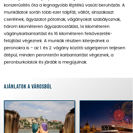
korszerűsítés óta a legnagyobb léptékű vasúti beruházás. A
munkálatok során több ezer talpfát, váltót, sínszakaszt
cserélnek, ágyazatot pótolnak, vágányokat szabályoznak,
három kilométeren ágyazatrostálást, 14 kilométeren
vágánykarbantartást és 16 kilométeren felsővezeték-
felújítást végeznek. A munkák részben kiterjednek a
peronokra is – az 1. és 2. vágány közötti szigetperon teljesen
átépül, minden perontetőn karbantartást végeznek, a
peronburkolatok és járdák is megújulnak.
Ajánlatok a városból