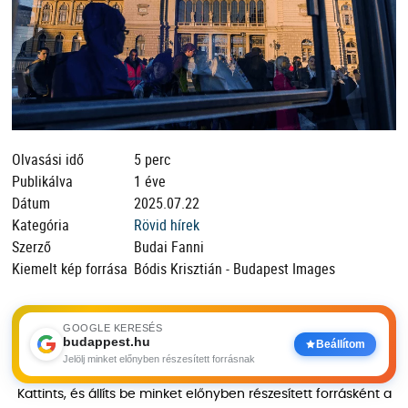
Olvasási idő
5 perc
Publikálva
1 éve
Dátum
2025.07.22
Kategória
Rövid hírek
Szerző
Budai Fanni
Kiemelt kép forrása
Bódis Krisztián - Budapest Images
GOOGLE KERESÉS
budappest.hu
Beállítom
Jelölj minket előnyben részesített forrásnak
Kattints, és állíts be minket előnyben részesített forrásként a