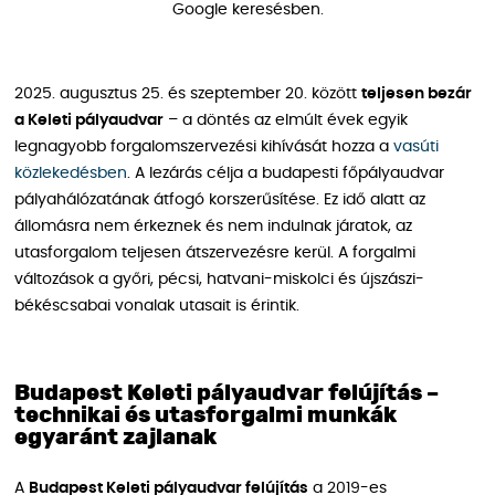
Google keresésben.
2025. augusztus 25. és szeptember 20. között
teljesen bezár
a Keleti pályaudvar
– a döntés az elmúlt évek egyik
legnagyobb forgalomszervezési kihívását hozza a
vasúti
közlekedésben
. A lezárás célja a budapesti főpályaudvar
pályahálózatának átfogó korszerűsítése. Ez idő alatt az
állomásra nem érkeznek és nem indulnak járatok, az
utasforgalom teljesen átszervezésre kerül. A forgalmi
változások a győri, pécsi, hatvani-miskolci és újszászi-
békéscsabai vonalak utasait is érintik.
Budapest Keleti pályaudvar felújítás –
technikai és utasforgalmi munkák
egyaránt zajlanak
A
Budapest Keleti pályaudvar felújítás
a 2019-es