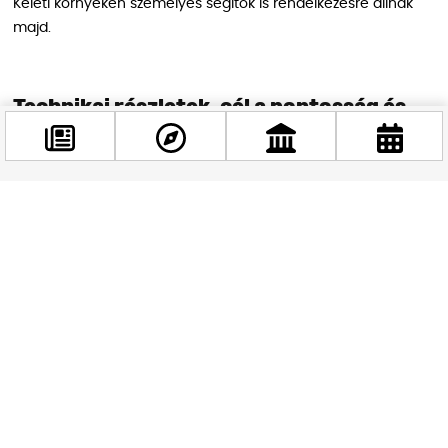
Keleti környékén személyes segítők is rendelkezésre állnak
majd.
Technikai részletek, cél a pontosság és
kapacitásnövelés
A felújítás célja a megbízhatóság növelése: a váltók,
vágányok, felsővezetékek cseréje és karbantartása révén
Facebook
jelentősen csökken a műszaki hibák, üzemzavarok száma. A
@budappest
sebességkorlátozások megszüntetése akár 1,5 perces
menetidő-csökkenést is jelenthet. A pályakapacitás is nő – a
tolatási és kocsirendezési műveletek gyorsabbá válhatnak,
Követés most
kevesebb lesz a feltorlódás. A munkák 4,4 milliárd forint saját
forrásból finanszírozott keretből valósulnak meg, teljes zárás
mellett, éjjel-nappali ütemezéssel.
Kapcsolódó forgalomszervezés,