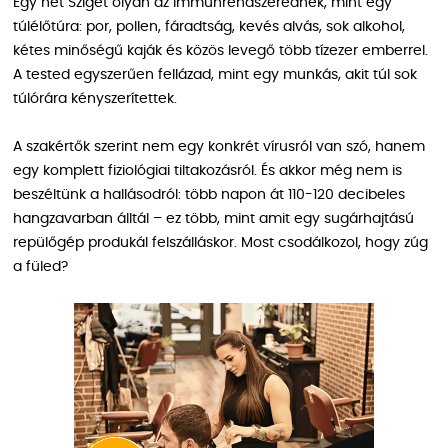
Egy hét Sziget olyan az immunrendszerednek, mint egy
túlélőtúra: por, pollen, fáradtság, kevés alvás, sok alkohol,
kétes minőségű kaják és közös levegő több tízezer emberrel.
A tested egyszerűen fellázad, mint egy munkás, akit túl sok
túlórára kényszerítettek.
A szakértők szerint nem egy konkrét vírusról van szó, hanem
egy komplett fiziológiai tiltakozásról. És akkor még nem is
beszéltünk a hallásodról: több napon át 110-120 decibeles
hangzavarban álltál – ez több, mint amit egy sugárhajtású
repülőgép produkál felszálláskor. Most csodálkozol, hogy zúg
a füled?