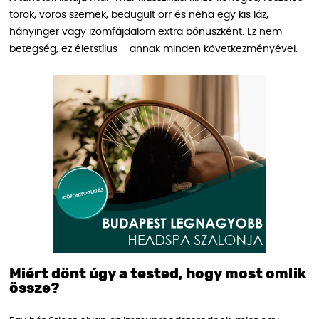
torok, vörös szemek, bedugult orr és néha egy kis láz,
hányinger vagy izomfájdalom extra bónuszként. Ez nem
betegség, ez életstílus – annak minden következményével.
Miért dönt úgy a tested, hogy most omlik
össze?