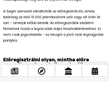
A Sziget szervezői elindították az előregisztrációt, amely
kizárólag az első 10.000 jelentkezőnek szól vagy 48 órán át
tart – amelyik előbb betelik. Az előregisztrálók elsőként
férhetnek hozzá a legolcsóbb teljes fesztiválbérletekhez. Ez
nem csak jegyvásárlás – ez beugró a jövő nyár legnagyobb
partijára.
Előregisztrálni olyan, mintha előre
mennél a sorban – teljesen legálisan
Az előregisztráció menete egyszerűbb, mint rendelni egy
lángost hajnal háromkor: látogass el a Sziget hivatalos
oldalára, add meg az adataidat, igazold, hogy elmúltál 16
Facebook
éves (mert felelőtlen döntésekhez ez az alsó korhatár), és
@budappest
már bent is vagy a klubban.