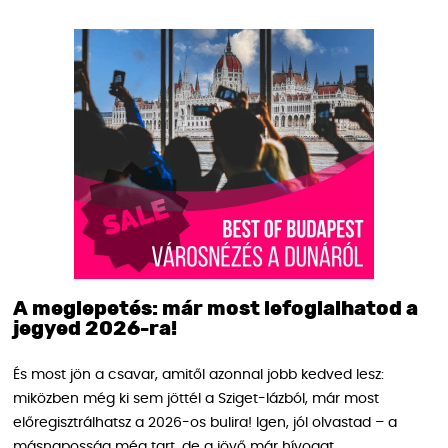
A meglepetés: már most lefoglalhatod a
jegyed 2026-ra!
És most jön a csavar, amitől azonnal jobb kedved lesz:
miközben még ki sem jöttél a Sziget-lázból, már most
előregisztrálhatsz a 2026-os bulira! Igen, jól olvastad – a
másnaposság még tart, de a jövő már hívogat.