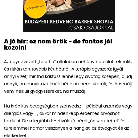
A jó hír: ez nem örök – de fontos jól
kezelni
Az úgynevezett „fesztflu” általában néhány nap alatt elmúlik,
és ritkán tart tovább két hétnél. A terápia egyszerű: igyál
annyi vizet, mintha kaktusz lennél egy sivatag közepén, aludj
annyit, amennyit az elmúlt hét alatt nem sikerült, és használj
vény nélküli gyógyszereket, ha muszáj.
Ha krónikus betegségben szenvedsz – például asztmás vagy
allergiás vagy –, akkor mindenképp érdemes orvoshoz
fordulni. De a legtöbb fesztiválozó némi „önszeretettel” és
türelemmel hamar visszanyeri a hangját, az étvágyát és az
életkedvét.