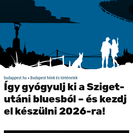
budappest.hu
»
Budapest hírek és történetek
Így gyógyulj ki a Sziget-
utáni bluesból – és kezdj
el készülni 2026-ra!