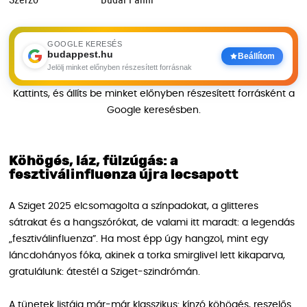
GOOGLE KERESÉS
budappest.hu
Beállítom
Jelölj minket előnyben részesített forrásnak
Kattints, és állíts be minket előnyben részesített forrásként a
Google keresésben.
Köhögés, láz, fülzúgás: a
fesztiválinfluenza újra lecsapott
A Sziget 2025 elcsomagolta a színpadokat, a glitteres
sátrakat és a hangszórókat, de valami itt maradt: a legendás
„fesztiválinfluenza”. Ha most épp úgy hangzol, mint egy
láncdohányos fóka, akinek a torka smirglivel lett kikaparva,
gratulálunk: átestél a Sziget-szindrómán.
A tünetek listája már-már klasszikus: kínzó köhögés, reszelős