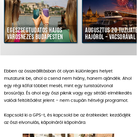
gészségtudatos hajós
Augusztus 20 tűzijáték
árosnézés Budapesten
hajóról – vacsorával
Ebben az összeállításban öt olyan különleges helyet
mutatunk be, ahol a csend nem hiány, hanem ajándék. Ahol
egy régi kőfal többet mesél, mint egy turistaútvonal
brosúrája. És ahol egy őszi piknik vagy egy sétáló elmélkedés
valódi feltöltődést jelent – nem csupán hétvégi programot.
Kapcsold ki a GPS-t, és kapcsold be az érzékeidet: kezdődjék
az őszi elvonulás, kápolnáról kápolnára.