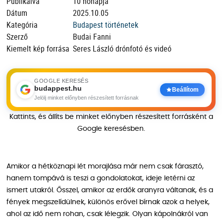
Publikálva
10 hónapja
Dátum
2025.10.05
Kategória
Budapest történetek
Szerző
Budai Fanni
Kiemelt kép forrása
Seres László drónfotó és videó
GOOGLE KERESÉS
budappest.hu
Beállítom
Jelölj minket előnyben részesített forrásnak
Kattints, és állíts be minket előnyben részesített forrásként a
Google keresésben.
Amikor a hétköznapi lét morajlása már nem csak fárasztó,
hanem tompává is teszi a gondolatokat, ideje letérni az
ismert utakról. Ősszel, amikor az erdők aranyra váltanak, és a
fények megszelídülnek, különös erővel bírnak azok a helyek,
ahol az idő nem rohan, csak lélegzik. Olyan kápolnákról van