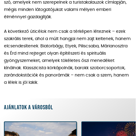
szó, amelyek nem szerepelnek a turistakalauzok címlapján,
mégis minden látogatójukat valami mélyen emberi
élménnyel gazdagítják.
A következő úticélok nem csak a térképen léteznek – ezek
szakrális terek, ahol a múlt hangjai nem zajt keltenek, hanem
elcsendesítenek. Biatorbágy, Etyek, Piliscsaba, Márianosztra
és Érd mind rejteget olyan építészeti és spirituális
gyöngyszemeket, amelyek tökéletes őszi menedéket
kínálnak. Klasszicista körkápolnák, barokk szoborcsoportok,
zarándokstációk és panorámák – nem csak a szem, hanem
a lélek is jól lakik.
Ajánlatok a városból