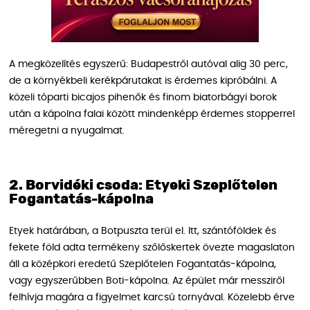
A megközelítés egyszerű: Budapestről autóval alig 30 perc,
de a környékbeli kerékpárutakat is érdemes kipróbálni. A
közeli tóparti bicajos pihenők és finom biatorbágyi borok
után a kápolna falai között mindenképp érdemes stopperrel
méregetni a nyugalmat.
2. Borvidéki csoda: Etyeki Szeplőtelen
Fogantatás-kápolna
Etyek határában, a Botpuszta terül el. Itt, szántóföldek és
fekete föld adta termékeny szőlőskertek övezte magaslaton
áll a középkori eredetű Szeplőtelen Fogantatás-kápolna,
vagy egyszerűbben Boti-kápolna. Az épület már messziről
felhívja magára a figyelmet karcsú tornyával. Közelebb érve