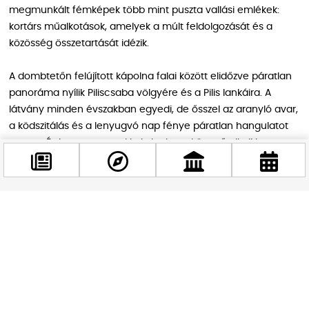
megmunkált fémképek több mint puszta vallási emlékek:
kortárs műalkotások, amelyek a múlt feldolgozását és a
közösség összetartását idézik.
A dombtetőn felújított kápolna falai között elidőzve páratlan
panoráma nyílik Piliscsaba völgyére és a Pilis lankáira. A
látvány minden évszakban egyedi, de ősszel az aranyló avar,
a ködszitálás és a lenyugvó nap fénye páratlan hangulatot
teremt. Érdemes magunkkal vinni egy könnyű piknikkosarat,
hogy a kilátás mellett a helyi kézműves sajtok és borok ízeivel
kényeztesse magát az utazó.
Facebook
4. Márianosztrai barokk emlékek:
@budappest
Kálvária-kápolna
A Dunakanyar kapujánál fekszik Márianosztra, ahol egy fákkal
Követés most
keretezett domboldal vezet a Kálvária-kápolnához. A 18.