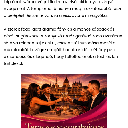
kriptának szánta, végül fia lett az első, aki itt nyert végső
nyugalmat. A templomajtó hiánya még titokzatosabbá teszi
a belépést, és szinte vonzza a visszavonulni vágyókat.
A szerelt fedél alatt áramló fény és a mohos kőpadok ősi
békét sugároznak. A környező erdők garázdálkodó avarában
sétálva minden zaj elcsitul, csak a szél susogása mesél a
múlt titkairól. Itt végre megállíthatjuk az időt: néhány perc
elcsendesülés elegendő, hogy feltöltődjenek a testi és lelki
tartalékok.