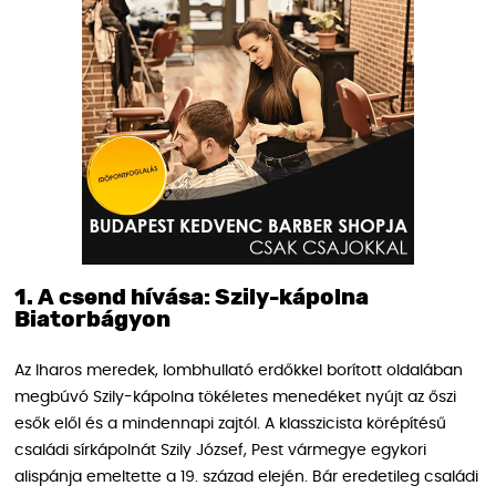
1. A csend hívása: Szily-kápolna
Biatorbágyon
Az Iharos meredek, lombhullató erdőkkel borított oldalában
megbúvó Szily-kápolna tökéletes menedéket nyújt az őszi
esők elől és a mindennapi zajtól. A klasszicista körépítésű
családi sírkápolnát Szily József, Pest vármegye egykori
alispánja emeltette a 19. század elején. Bár eredetileg családi