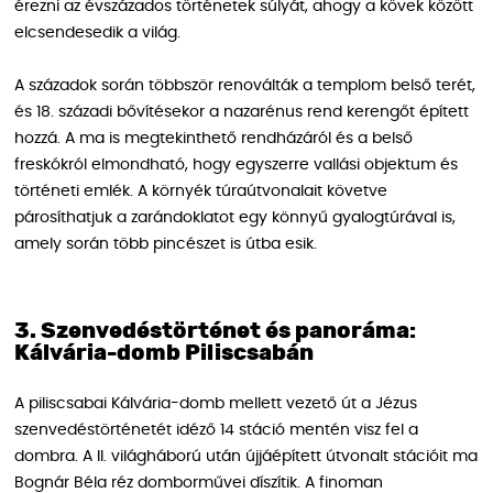
érezni az évszázados történetek súlyát, ahogy a kövek között
elcsendesedik a világ.
A századok során többször renoválták a templom belső terét,
és 18. századi bővítésekor a nazarénus rend kerengőt épített
hozzá. A ma is megtekinthető rendházáról és a belső
freskókról elmondható, hogy egyszerre vallási objektum és
történeti emlék. A környék túraútvonalait követve
párosíthatjuk a zarándoklatot egy könnyű gyalogtúrával is,
amely során több pincészet is útba esik.
3. Szenvedéstörténet és panoráma:
Kálvária-domb Piliscsabán
A piliscsabai Kálvária-domb mellett vezető út a Jézus
szenvedéstörténetét idéző 14 stáció mentén visz fel a
dombra. A II. világháború után újjáépített útvonalt stációit ma
Bognár Béla réz domborművei díszítik. A finoman