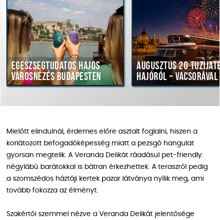
észségtudatos hajós
Augusztus 20 tűzijáték
rosnézés Budapesten
hajóról – vacsorával
Mielőtt elindulnál, érdemes előre asztalt foglalni, hiszen a
korlátozott befogadóképesség miatt a pezsgő hangulat
gyorsan megtelik. A Veranda Delikát ráadásul pet-friendly:
négylábú barátokkal is bátran érkezhettek. A teraszról pedig
a szomszédos háztáji kertek pazar látványa nyílik meg, ami
tovább fokozza az élményt.
Szakértői szemmel nézve a Veranda Delikát jelentősége