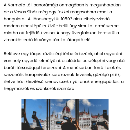
A Normafa téli panorámája önmagában is megunhatatlan,
de a Vasas Síház még egy fokkal magasabbra emeli a
hangulatot. A Jánoshegyi út 10503 alatt elhelyezkedő
modern alpesi épület kívül-belül úgy simul a természetbe,
mintha ott fejlődött volna. A nagy üvegfalakon keresztül a
zimankós erdő látványa tárul a látogató elé.
Belépve egy tágas közösségi térbe érkezünk, ahol egyaránt
van hely egyedül elmélyülni, családdal beszélgetni vagy akár
baráti társasággal teraszozni. A menüsorban forró italok és
szezonális harapnivalók sorakoznak: levesek, gőzölgő piték,
illetve házi készítésű szendvicsek nyújtanak energiapótlást a
hegymászók és szánkózók számára.