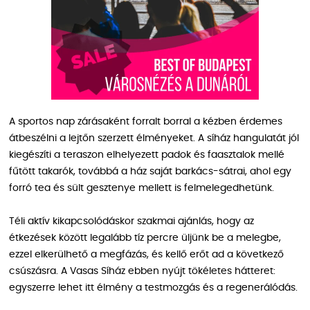
A sportos nap zárásaként forralt borral a kézben érdemes
átbeszélni a lejtőn szerzett élményeket. A síház hangulatát jól
kiegészíti a teraszon elhelyezett padok és faasztalok mellé
fűtött takarók, továbbá a ház saját barkács-sátrai, ahol egy
forró tea és sült gesztenye mellett is felmelegedhetünk.
Téli aktív kikapcsolódáskor szakmai ajánlás, hogy az
étkezések között legalább tíz percre üljünk be a melegbe,
ezzel elkerülhető a megfázás, és kellő erőt ad a következő
csúszásra. A Vasas Síház ebben nyújt tökéletes hátteret:
egyszerre lehet itt élmény a testmozgás és a regenerálódás.