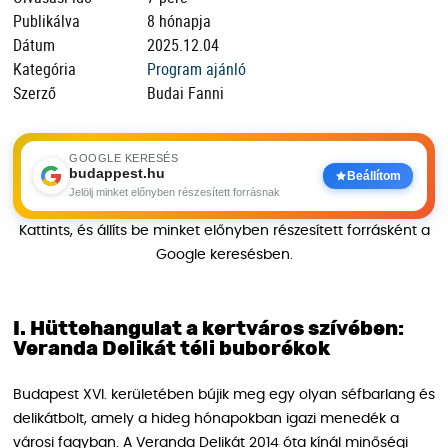
Publikálva
8 hónapja
Dátum
2025.12.04
Kategória
Program ajánló
Szerző
Budai Fanni
GOOGLE KERESÉS
budappest.hu
Beállítom
Jelölj minket előnyben részesített forrásnak
Kattints, és állíts be minket előnyben részesített forrásként a
Google keresésben.
I. Hüttehangulat a kertváros szívében:
Veranda Delikát téli buborékok
Budapest XVI. kerületében bújik meg egy olyan séfbarlang és
delikátbolt, amely a hideg hónapokban igazi menedék a
városi fagyban. A Veranda Delikát 2014 óta kínál minőségi