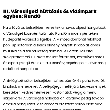
III. Városligeti hüttézés és vidámpark
egyben: RundO
Ha a főváros belsejében keresitek a havas alpesi hangulatot,
a Városliget közepén található RundO minden pénteken
hüttepartit varázsol a ligetbe. A Mimóza dombnál felállított
pop-up sátorban a síelős élmény helyett inkább az aprés
muzsika és a téli mulatság dominál. A Parton Tali által
szolgáltatott élő DJ-szett mellett forralt bor, kézműves sörök
és alpesi jellegű ételek – sült kolbász, sajtlángos – idézik meg
a sítábori hangulatot.
A kivilágított sátor belsejében színes párnák és puha takarók
kínálnak menedéket. A belépőjegy mellé járó kedvezmények
keretében kedvezményesen kóstolhatók végig a menü
slágerkörei. A városligeti hőlégballon látványa pedig tovább
emeli a hangulatot: a félárbócra eresztett ballon alatt még