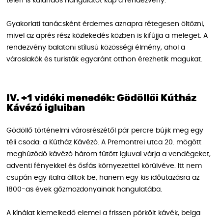
télen is kalandos hangulatot kap a rendezvény.
Gyakorlati tanácsként érdemes aznapra rétegesen öltözni,
mivel az aprés rész közlekedés közben is kifújja a meleget. A
rendezvény balatoni stílusú közösségi élmény, ahol a
városlakók és turisták egyaránt otthon érezhetik magukat.
IV. +1 vidéki menedék: Gödöllői Kútház
Kávézó igluiban
Gödöllő történelmi városrészétől pár percre bújik meg egy
téli csoda: a Kútház Kávézó. A Premontrei utca 20. mögött
meghúzódó kávézó három fűtött igluval várja a vendégeket,
adventi fényekkel és ősfás környezettel körülvéve. Itt nem
csupán egy italra álltok be, hanem egy kis időutazásra az
1800-as évek gőzmozdonyainak hangulatába.
A kínálat kiemelkedő elemei a frissen pörkölt kávék, belga