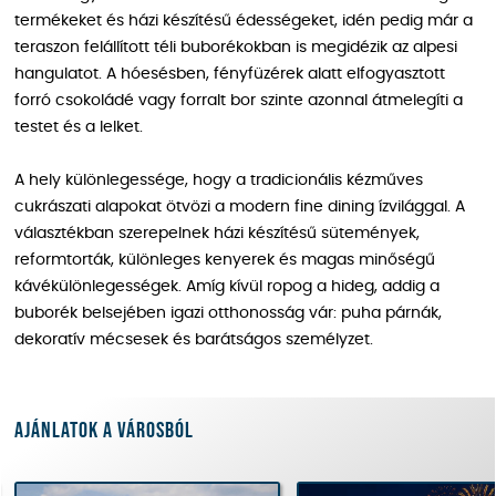
termékeket és házi készítésű édességeket, idén pedig már a
teraszon felállított téli buborékokban is megidézik az alpesi
hangulatot. A hóesésben, fényfüzérek alatt elfogyasztott
forró csokoládé vagy forralt bor szinte azonnal átmelegíti a
testet és a lelket.
A hely különlegessége, hogy a tradicionális kézműves
cukrászati alapokat ötvözi a modern fine dining ízvilággal. A
választékban szerepelnek házi készítésű sütemények,
reformtorták, különleges kenyerek és magas minőségű
kávékülönlegességek. Amíg kívül ropog a hideg, addig a
buborék belsejében igazi otthonosság vár: puha párnák,
dekoratív mécsesek és barátságos személyzet.
Ajánlatok a városból