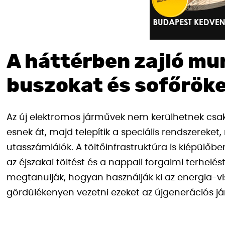
A háttérben zajló munk
buszokat és sofőrök
Az új elektromos járművek nem kerülhetnek csak
esnek át, majd telepítik a speciális rendszereket
utasszámlálók. A töltőinfrastruktúra is kiépülőb
az éjszakai töltést és a nappali forgalmi terhelés
megtanulják, hogyan használják ki az energia-v
gördülékenyen vezetni ezeket az újgenerációs j