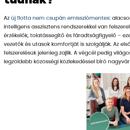
tudnak?
Az
új flotta nem csupán emissziómentes
: alacso
intelligens asszisztens rendszerekkel van felszere
érzékelők, tolatássegítő és fáradtságfigyelő – 
vezetők és utasok komfortját is szolgálják. Az e
felszerelésük jelenleg zajlik. A végcél pedig vil
legzöldebb közösségi közlekedéssel bíró nagyvá