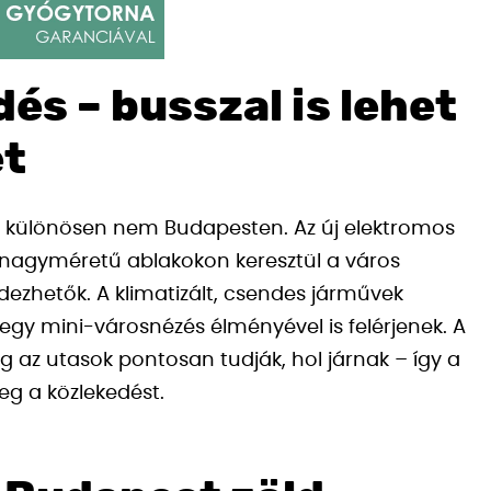
és – busszal is lehet
et
– különösen nem Budapesten. Az új elektromos
a nagyméretű ablakokon keresztül a város
edezhetők. A klimatizált, csendes járművek
 egy mini-városnézés élményével is felérjenek. A
g az utasok pontosan tudják, hol járnak – így a
meg a közlekedést.