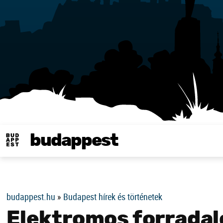
budappest
Same in english
budappest.hu
»
Budapest hírek és történetek
Elektromos forrada