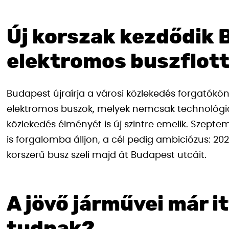
Új korszak kezdődik 
elektromos buszflott
Budapest újraírja a városi közlekedés forgatókö
elektromos buszok, melyek nemcsak technológia
közlekedés élményét is új szintre emelik. Szepte
is forgalomba álljon, a cél pedig ambiciózus: 20
korszerű busz szeli majd át Budapest utcáit.
A jövő járművei már i