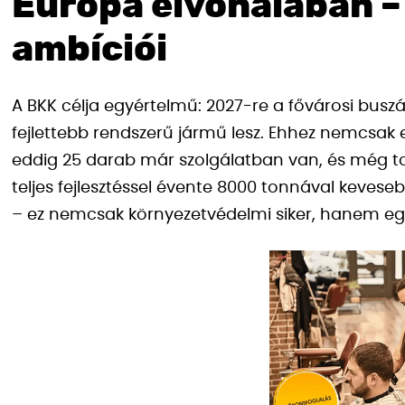
Európa élvonalában –
ambíciói
A BKK célja egyértelmű: 2027-re a fővárosi bus
fejlettebb rendszerű jármű lesz. Ehhez nemcsak e
eddig 25 darab már szolgálatban van, és még t
teljes fejlesztéssel évente 8000 tonnával keve
– ez nemcsak környezetvédelmi siker, hanem egés