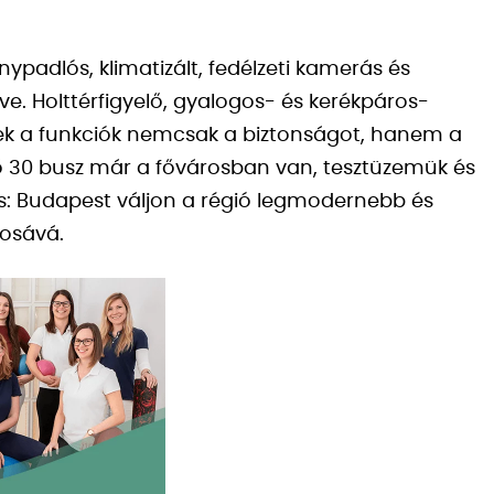
nypadlós, klimatizált, fedélzeti kamerás és
lve. Holttérfigyelő, gyalogos- és kerékpáros-
ezek a funkciók nemcsak a biztonságot, hanem a
lső 30 busz már a fővárosban van, tesztüzemük és
ágos: Budapest váljon a régió legmodernebb és
rosává.