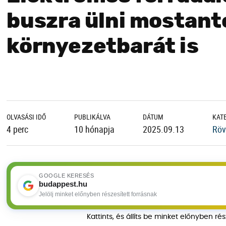
buszra ülni mostant
környezetbarát is
OLVASÁSI IDŐ
PUBLIKÁLVA
DÁTUM
KAT
4 perc
10 hónapja
2025.09.13
Röv
GOOGLE KERESÉS
budappest.hu
Jelölj minket előnyben részesített forrásnak
Kattints, és állíts be minket előnyben ré