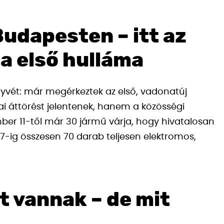
Budapesten – itt az
a első hulláma
nyvét: már megérkeztek az első, vadonatúj
i áttörést jelentenek, hanem a közösségi
mber 11-től már 30 jármű várja, hogy hivatalosan
27-ig összesen 70 darab teljesen elektromos,
tt vannak – de mit