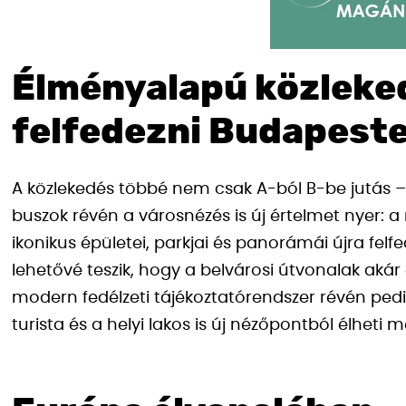
Élményalapú közleked
felfedezni Budapest
A közlekedés többé nem csak A-ból B-be jutás 
buszok révén a városnézés is új értelmet nyer: 
ikonikus épületei, parkjai és panorámái újra felf
lehetővé teszik, hogy a belvárosi útvonalak akár
modern fedélzeti tájékoztatórendszer révén pedi
turista és a helyi lakos is új nézőpontból élheti 