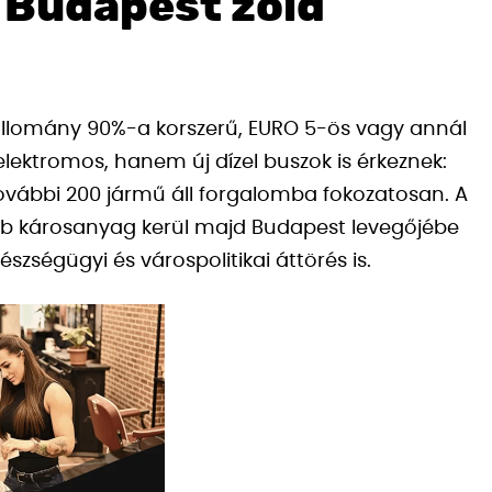
 Budapest zöld
zállomány 90%-a korszerű, EURO 5-ös vagy annál
lektromos, hanem új dízel buszok is érkeznek:
ovábbi 200 jármű áll forgalomba fokozatosan. A
sebb károsanyag kerül majd Budapest levegőjébe
zségügyi és várospolitikai áttörés is.