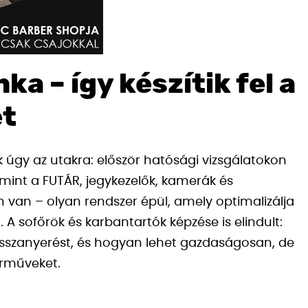
a – így készítik fel a
et
 úgy az utakra: először hatósági vizsgálatokon
, mint a FUTÁR, jegykezelők, kamerák és
en van – olyan rendszer épül, amely optimalizálja
t. A sofőrök és karbantartók képzése is elindult:
isszanyerést, és hogyan lehet gazdaságosan, de
árműveket.