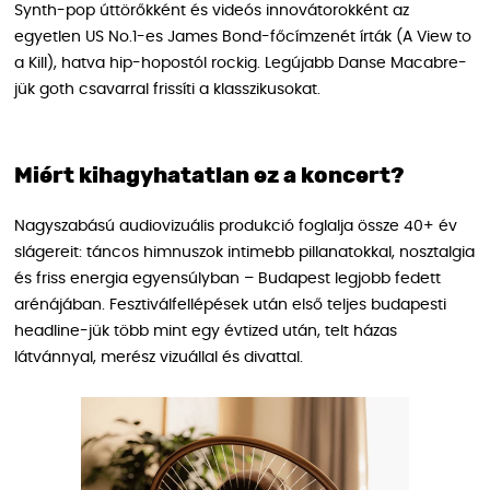
Synth-pop úttörőkként és videós innovátorokként az
egyetlen US No.1-es James Bond-főcímzenét írták (A View to
a Kill), hatva hip-hopostól rockig. Legújabb Danse Macabre-
jük goth csavarral frissíti a klasszikusokat.
Miért kihagyhatatlan ez a koncert?
Nagyszabású audiovizuális produkció foglalja össze 40+ év
slágereit: táncos himnuszok intimebb pillanatokkal, nosztalgia
és friss energia egyensúlyban – Budapest legjobb fedett
arénájában. Fesztiválfellépések után első teljes budapesti
headline-jük több mint egy évtized után, telt házas
látvánnyal, merész vizuállal és divattal.