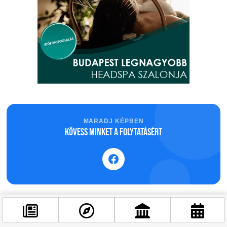
MARADJ KÉPBEN
Kövess minket a folytatásért