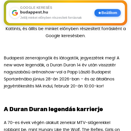
GOOGLE KERESÉS
budappest.hu
Beállítom
Jelölj minket előnyben részesített forrásnak
Kattints, és állíts be minket előnyben részesített forrásként a
Google keresésben.
Budapesti zenerajongók és látogatók, jegyezzétek meg! A
new wave legendák, a Duran Duran 14 év után visszatér
nagyszabású arénashow-val a Papp László Budapest
Sportarénába június 28-án 2026-ban – és az általános
jegyértékesítés MA indul, február 20-án 10:00-kor!
A Duran Duran legendás karrierje
A 70-es évek végén alakult zenekar MTV-slágerekkel
robbant be, mint Hungry Like the Wolf, The Reflex, Girls on