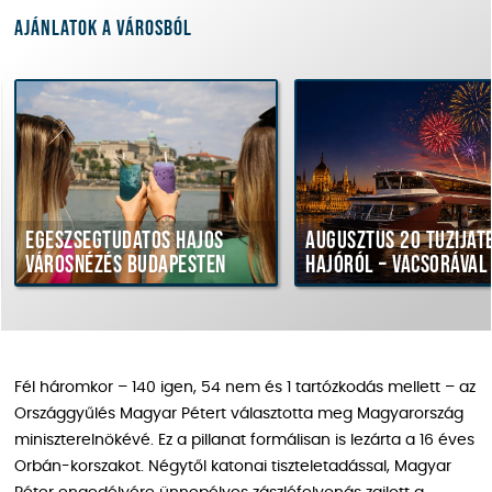
Ajánlatok a városból
észségtudatos hajós
Augusztus 20 tűzijáték
rosnézés Budapesten
hajóról – vacsorával
Fél háromkor – 140 igen, 54 nem és 1 tartózkodás mellett – az
Országgyűlés Magyar Pétert választotta meg Magyarország
miniszterelnökévé. Ez a pillanat formálisan is lezárta a 16 éves
Orbán-korszakot. Négytől katonai tiszteletadással, Magyar