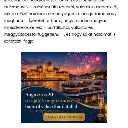
témákat. Bocsánatot kért a bicskei és a Szőlő utcai
intézményi visszaélések áldozataitól, valamint mindenkitől,
akit az előző hatalom megbélyegzett, elhallgattatott vagy
meghurcolt. Ígéretet tett arra, hogy minden magyar
miniszterelnöke lesz – pártállástól, vallástól és
meggyőződéstől függetlenül –, és hogy saját hatalmát is
korlátozni fogja.