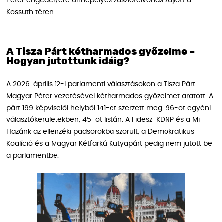
Péter engedélyére ünnepélyes zászlófelvonás zajlott a
Kossuth téren.
A Tisza Párt kétharmados győzelme –
Hogyan jutottunk idáig?
A 2026. április 12-i parlamenti választásokon a Tisza Párt
Magyar Péter vezetésével kétharmados győzelmet aratott. A
párt 199 képviselői helyből 141-et szerzett meg: 96-ot egyéni
választókerületekben, 45-öt listán. A Fidesz-KDNP és a Mi
Hazánk az ellenzéki padsorokba szorult, a Demokratikus
Koalíció és a Magyar Kétfarkú Kutyapárt pedig nem jutott be
a parlamentbe.