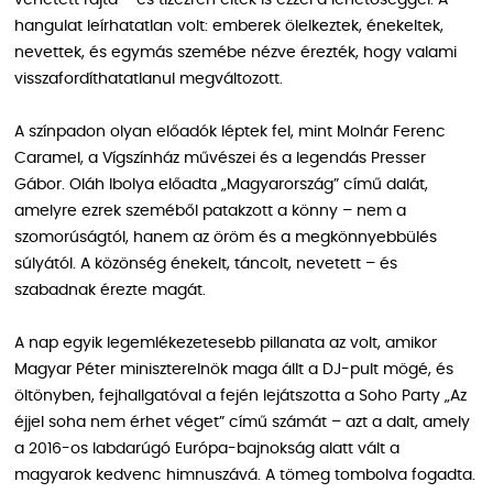
vehetett rajta – és tízezren éltek is ezzel a lehetőséggel. A
hangulat leírhatatlan volt: emberek ölelkeztek, énekeltek,
nevettek, és egymás szemébe nézve érezték, hogy valami
visszafordíthatatlanul megváltozott.
A színpadon olyan előadók léptek fel, mint Molnár Ferenc
Caramel, a Vígszínház művészei és a legendás Presser
Gábor. Oláh Ibolya előadta „Magyarország” című dalát,
amelyre ezrek szeméből patakzott a könny – nem a
szomorúságtól, hanem az öröm és a megkönnyebbülés
súlyától. A közönség énekelt, táncolt, nevetett – és
szabadnak érezte magát.
A nap egyik legemlékezetesebb pillanata az volt, amikor
Magyar Péter miniszterelnök maga állt a DJ-pult mögé, és
öltönyben, fejhallgatóval a fején lejátszotta a Soho Party „Az
éjjel soha nem érhet véget” című számát – azt a dalt, amely
a 2016-os labdarúgó Európa-bajnokság alatt vált a
magyarok kedvenc himnuszává. A tömeg tombolva fogadta.