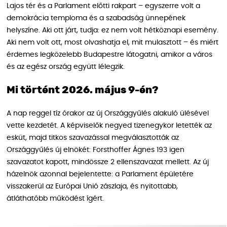
Lajos tér és a Parlament előtti rakpart – egyszerre volt a
demokrácia temploma és a szabadság ünnepének
helyszíne. Aki ott járt, tudja: ez nem volt hétköznapi esemény.
Aki nem volt ott, most olvashatja el, mit mulasztott – és miért
érdemes legközelebb Budapestre látogatni, amikor a város
és az egész ország együtt lélegzik.
Mi történt 2026. május 9-én?
A nap reggel tíz órakor az új Országgyűlés alakuló ülésével
vette kezdetét. A képviselők negyed tizenegykor letették az
esküt, majd titkos szavazással megválasztották az
Országgyűlés új elnökét: Forsthoffer Ágnes 193 igen
szavazatot kapott, mindössze 2 ellenszavazat mellett. Az új
házelnök azonnal bejelentette: a Parlament épületére
visszakerül az Európai Unió zászlaja, és nyitottabb,
átláthatóbb működést ígért.