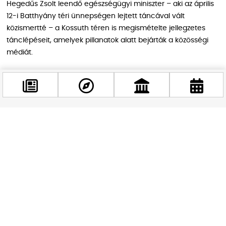
Hegedűs Zsolt leendő egészségügyi miniszter – aki az április
12-i Batthyány téri ünnepségen lejtett táncával vált
közismertté – a Kossuth téren is megismételte jellegzetes
tánclépéseit, amelyek pillanatok alatt bejárták a közösségi
médiát.
Facebook
@budappest
Követés most
Hegedűs Zsolt a Parlament legjobb
táncosa
Az új egészségügyi miniszter az egész világnak