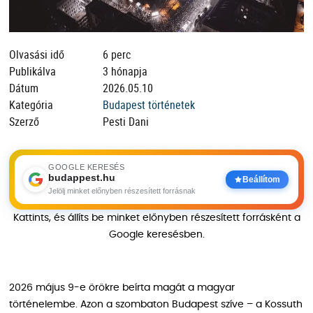
Olvasási idő
6 perc
Publikálva
3 hónapja
Dátum
2026.05.10
Kategória
Budapest történetek
Szerző
Pesti Dani
GOOGLE KERESÉS
budappest.hu
Beállítom
Jelölj minket előnyben részesített forrásnak
Kattints, és állíts be minket előnyben részesített forrásként a
Google keresésben.
2026 május 9-e örökre beírta magát a magyar
történelembe. Azon a szombaton Budapest szíve – a Kossuth