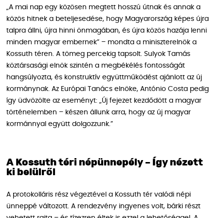
„A mai nap egy közösen megtett hosszú útnak és annak a
közös hitnek a beteljesedése, hogy Magyarország képes újra
talpra állni, újra hinni önmagában, és újra közös hazája lenni
minden magyar embernek” – mondta a miniszterelnök a
Kossuth téren. A tömeg percekig tapsolt. Sulyok Tamás
köztársasági elnök szintén a megbékélés fontosságát
hangsúlyozta, és konstruktív együttműködést ajánlott az új
kormánynak. Az Európai Tanács elnöke, António Costa pedig
így üdvözölte az eseményt: „Új fejezet kezdődött a magyar
történelemben – készen állunk arra, hogy az új magyar
kormánnyal együtt dolgozzunk.”
A Kossuth téri népünnepély – Így nézett
ki belülről
A protokolláris rész végeztével a Kossuth tér valódi népi
ünneppé változott. A rendezvény ingyenes volt, bárki részt