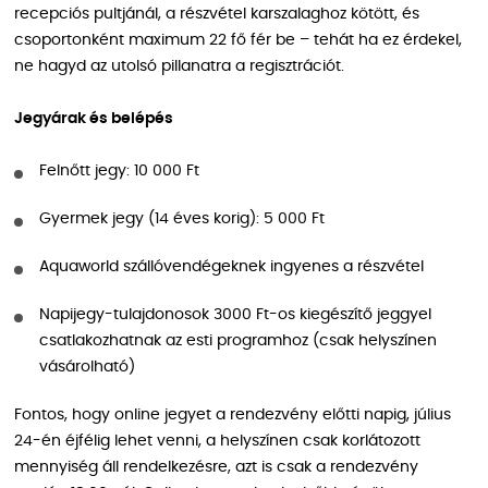
recepciós pultjánál, a részvétel karszalaghoz kötött, és
csoportonként maximum 22 fő fér be – tehát ha ez érdekel,
ne hagyd az utolsó pillanatra a regisztrációt.
Jegyárak és belépés
Felnőtt jegy: 10 000 Ft
Gyermek jegy (14 éves korig): 5 000 Ft
Aquaworld szállóvendégeknek ingyenes a részvétel
Napijegy-tulajdonosok 3000 Ft-os kiegészítő jeggyel
csatlakozhatnak az esti programhoz (csak helyszínen
vásárolható)
Fontos, hogy online jegyet a rendezvény előtti napig, július
24-én éjfélig lehet venni, a helyszínen csak korlátozott
mennyiség áll rendelkezésre, azt is csak a rendezvény