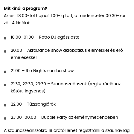
Mit kínál a program?
Az est 18:00-tól hajnali 1:00-ig tart, a medencetér 00:30-kor
zár. A kínálat:
18:00–01:00 – Retro DJ egész este
20:00 – AkroDance show akrobatikus elemekkel és erő
emelésekkel
21:00 – Rio Nights samba show
21:30, 22:30, 23:30 – Szaunaszeánszok (regisztrációhoz
kötött, ingyenes)
22:00 – Tűzzsonglőrök
23:00–00:00 – Bubble Party az élménymedencében
A szaunaszeánszokra 18 órától lehet regisztrálni a szaunavilág