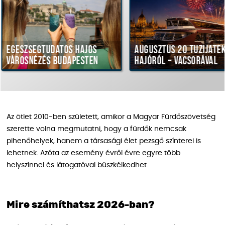
udatos hajós
Augusztus 20 tűzijáték
H
és Budapesten
hajóról – vacsorával
v
Az ötlet 2010-ben született, amikor a Magyar Fürdőszövetség
szerette volna megmutatni, hogy a fürdők nemcsak
pihenőhelyek, hanem a társasági élet pezsgő színterei is
lehetnek. Azóta az esemény évről évre egyre több
helyszínnel és látogatóval büszkélkedhet.
Mire számíthatsz 2026-ban?