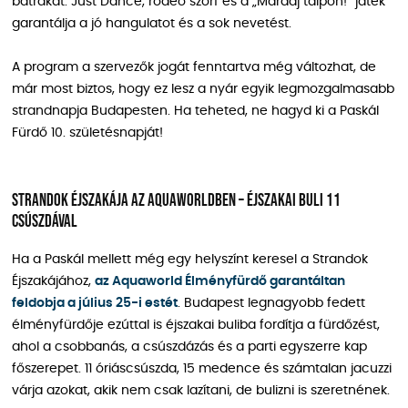
bátrakat: Just Dance, rodeó szörf és a „Maradj talpon!” játék
garantálja a jó hangulatot és a sok nevetést.
A program a szervezők jogát fenntartva még változhat, de
már most biztos, hogy ez lesz a nyár egyik legmozgalmasabb
strandnapja Budapesten. Ha teheted, ne hagyd ki a Paskál
Fürdő 10. születésnapját!
Strandok Éjszakája az Aquaworldben – éjszakai buli 11
csúszdával
Ha a Paskál mellett még egy helyszínt keresel a Strandok
Éjszakájához,
az Aquaworld Élményfürdő garantáltan
feldobja a július 25-i estét
. Budapest legnagyobb fedett
élményfürdője ezúttal is éjszakai buliba fordítja a fürdőzést,
ahol a csobbanás, a csúszdázás és a parti egyszerre kap
főszerepet. 11 óriáscsúszda, 15 medence és számtalan jacuzzi
várja azokat, akik nem csak lazítani, de bulizni is szeretnének.