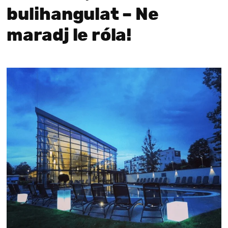
bulihangu­lat – Ne
maradj le róla!