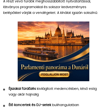
A részt vevő fürdők meghosszabbított nyitvatartással,
látványos programokkal és sokszor kedvezményes
belépőkkel várják a vendégeket. A kínálat igazán sokszínű:
Éjszakai fürdőzés
kivilágított medencékben, késő estig
vagy akár hajnalig
Élő koncertek és DJ-setek
bulihangulatban