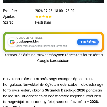
Esemény
2026.07.25. 18:00 - 23:00
Ajánlás
★
★
★
★
★
Szerző
Pesti Dani
GOOGLE KERESÉS
budappest.hu
Beállítom
Jelölj minket előnyben részesített forrásnak
Kattints, és állíts be minket előnyben részesített forrásként a
Google keresésben.
Ha valaha is álmodtál arról, hogy csillagos égbolt alatt,
hangulatos fényekkel kivilágított medencében lubickolsz egy
forró nyári estén, akkor a
Strandok Éjszakája 2026
pontosan
neked szól. Budapest és az egész ország legjobb fürdői idén
is megnyitják kapuikat egy felejthetetlen éjszakára –
2026.