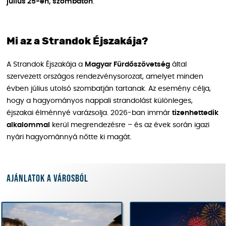
július 25-én, szombaton
.
Mi az a Strandok Éjszakája?
A Strandok Éjszakája a
Magyar Fürdőszövetség
által
szervezett országos rendezvénysorozat, amelyet minden
évben július utolsó szombatján tartanak. Az esemény célja,
hogy a hagyományos nappali strandolást különleges,
éjszakai élménnyé varázsolja. 2026-ban immár
tizenhettedik
alkalommal
kerül megrendezésre – és az évek során igazi
nyári hagyománnyá nőtte ki magát.
Ajánlatok a városból