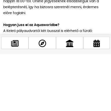
napján 18:00-tól. Online jegyeseknek elsőbbségük van a
beléptetésnél, így ha biztosra szeretnél menni, érdemes
előre foglalni.
Hogyan juss el az Aquaworldbe?
A Keleti pályaudvartól két busszal is elérhető a fürdő:
230-as busz: közvetlenül a bejárathoz visz, de csak
óránként jár, az utolsó indulás 21:06-kor van
30-as busz: gyakrabban, 20 percenként jár, de csak a
Facebook
Homoktövis iskoláig, onnan 5 perc séta a fürdő
@budappest
Ételt és italt nem lehet bevinni, a beléptetésnél ezeket
elkobozzák, tehát otthon hagyva érdemes elindulni. 14 év
Követés most
alatt csak szülői felügyelettel lehet részt venni az esti
programon.
Aki igazi party-hangulatra és vízi kalandra egyaránt vágyik