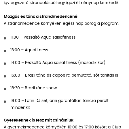
így egyszerű strandolásból egy igazi élménynap kerekedik.
Mozgás és tánc a strandmedencénél
A strandmedence környékén egész nap pörög a program:
11:00 – Pezsdítő Aqua salsafitness
13:00 – Aquafitness
14:00 – Pezsdítő Aqua salsafitness (második kör)
16:00 – Brazil tánc és capoeira bemutató, sőt tanítás is
18:30 – Brazil tánc show
19:00 – Latin DJ set, ami garantáltan táncra perdít
mindenkit
Gyerekeknek is lesz mit csinálniuk
A gyermekmedence környékén 10:00 és 17:00 között a Club