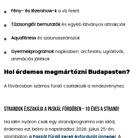
Fény- és lézershow-k
a víz felett
Tűzzsonglőr bemutatók
és egyéb látványos attrakciók
Aquafitness
és szaunaszeánszok
Gyermekprogramok
napközben: arcfestés, ugrálóvár,
animációs játékok
Hol érdemes megmártózni Budapesten?
A fővárosban számos fürdő csatlakozik a rendezvényhez.
Strandok Éjszakája a Paskál Fürdőben – 10 éves a strand!
Ha idén nyáron csak egy strandprogramra van időd,
érdemes ezt beírni a naptáradba: 2026. július 25-én,
szombaton
a Paskál Fürdő kerek évfordulót ünnepel
. A