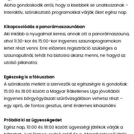
Aloha gondoskodik arról, hogy a kisebbek se unatkozzanak –
interaktív, szórakoztató programokkal várják őket egész nap.
Kikapcsolódás a panorámaszaunában
Aki inkább a nyugalmat keresi, annak ott a panorámaszauna,
ahol 11:30-kor és 15:00-kor ingyenes szaunaprogramokon
lehet részt venni. Erre előzetes regisztráció szükséges a
szaunapultnál, tehát ha biztosra akarsz menni, ne hagyd az
utolsó pillanatra.
Egészség is a fókuszban
A szórakozás mellett a szervezők az egészségre is gondoltak:
15:00 és 18:00 között a Magyar Rákellenes Liga jóvoltából
ingyenes bőrgyógyászati szűrővizsgáláson vehetsz részt –
egy apró, de fontos gesztus, amit érdemes kihasználni.
Próbáld ki az ügyességedet
Egész nap, 10:00 és 18:00 között ügyességi játékok várják a