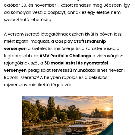
október 30. és november 1. között rendezik meg Bécsben, így
aki komolyan veszi a cosplayt, annak ez egy életbe nem
szalasztható lehetőség.
A versenyszerető látogatóknak ezeken kívül is bőven lesz
miért izgatni magukat: a
Cosplay Craftsmanship
versenyen
a kivitelezés minősége és a karakterhűség a
legfontosabb, az
AMV Portfolio Challenge
a videovágás-
rajongóknak szól, a
3D modellezési és nyomtatási
versenyen
pedig saját tervezésű munkákkal lehet nevezni.
Rajzolni szeretsz? A helyben rajzolós és a beküldős
rajzverseny mindkettő téged vár.