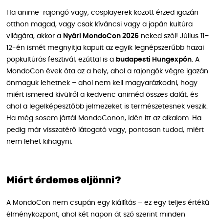
Ha anime-rajongó vagy, cosplayerek között érzed igazán
otthon magad, vagy csak kíváncsi vagy a japán kultúra
világára, akkor a
Nyári MondoCon 2026
neked szól! Július 11–
12-én ismét megnyitja kapuit az egyik legnépszerűbb hazai
popkultúrás fesztivál, ezúttal is a
budapesti Hungexpón
. A
MondoCon évek óta az a hely, ahol a rajongók végre igazán
önmaguk lehetnek – ahol nem kell magyarázkodni, hogy
miért ismered kívülről a kedvenc animéd összes dalát, és
ahol a legelképesztőbb jelmezeket is természetesnek veszik.
Ha még sosem jártál MondoConon, idén itt az alkalom. Ha
pedig már visszatérő látogató vagy, pontosan tudod, miért
nem lehet kihagyni.
Miért érdemes eljönni?
A MondoCon nem csupán egy kiállítás – ez egy teljes értékű
élményközpont, ahol két napon át szó szerint minden