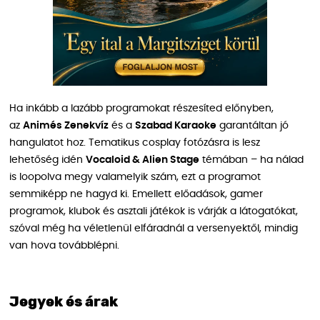
Ha inkább a lazább programokat részesíted előnyben,
az
Animés Zenekvíz
és a
Szabad Karaoke
garantáltan jó
hangulatot hoz. Tematikus cosplay fotózásra is lesz
lehetőség idén
Vocaloid & Alien Stage
témában – ha nálad
is loopolva megy valamelyik szám, ezt a programot
semmiképp ne hagyd ki. Emellett előadások, gamer
programok, klubok és asztali játékok is várják a látogatókat,
szóval még ha véletlenül elfáradnál a versenyektől, mindig
van hova továbblépni.
Jegyek és árak