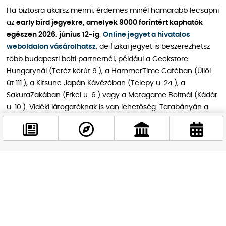
Ha biztosra akarsz menni, érdemes minél hamarabb lecsapni
az
early bird jegyekre, amelyek 9000 forintért kaphatók
egészen 2026. június 12-ig
.
Online jegyet a hivatalos
weboldalon vásárolhatsz
, de fizikai jegyet is beszerezhetsz
több budapesti bolti partnernél, például a Geekstore
Hungarynál (Teréz körút 9.), a HammerTime Caféban (Üllői
út 111.), a Kitsune Japán Kávézóban (Telepy u. 24.), a
SakuraZakában (Erkel u. 6.) vagy a Metagame Boltnál (Kádár
u. 10.). Vidéki látogatóknak is van lehetőség: Tatabányán a
DustBunny Design, Nyíregyházán pedig a Nagymama
Padlása árusítja a belépőket.
Hasznos tudnivalók egy helyen
Facebook
@budappest
Hogy ne kelljen keresgélned, összeszedtük a legfontosabb
praktikus információkat a Nyári MondoCon 2026-ról.
Követés most