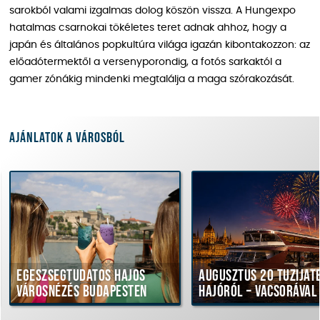
sarokból valami izgalmas dolog köszön vissza. A Hungexpo
hatalmas csarnokai tökéletes teret adnak ahhoz, hogy a
japán és általános popkultúra világa igazán kibontakozzon: az
előadótermektől a versenyporondig, a fotós sarkaktól a
gamer zónákig mindenki megtalálja a maga szórakozását.
Ajánlatok a városból
Egészségtudatos hajós
Augusztus 20 tűzijáték
városnézés Budapesten
hajóról – vacsorával