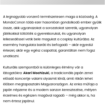
A legnagyobb vonzerő természetesen maga a közösség. A
MondoConon több ezer hasonlóan gondolkodó ember gyűlik
össze, akik ugyanazokat a sorozatokat szeretik, ugyanolyan
játékokkal töltötték a gyerekkorukat, és ugyanolyan
lelkesedéssel vetik bele magukat a cosplay kultúrába. Az
esemény hangulata baráti és befogadó – akár egyedül
érkezel, akár egy egész csapattal, garantáltan nem fogsz
unatkozni.
Kulturális szempontból is különleges élmény vár a
látogatókra:
Akari Mochizuki
, a tradicionális japán zenei
előadó koncertje valami olyasmit kínál, amit ritkán lehet
élőben megtapasztalni Magyarországon. Az enka műfaja a
japán népzene és a modern sanzon keresztezése, mélyen
érzelmes és egészen magával ragadó – még akkor is, ha
nem értesz japánul.