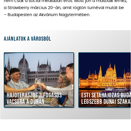
nem csak a social mediában erős. Most jön a második lemez,
a Strawberry március 20-án, amit rögtön turnéval mutat be
– Budapesten az Akvárium Nagytermében.
Ajánlatok a városból
Hajóteraszos 3 fogásos
Esti sétahajózás Bud
vacsora a Dunán
legszebb dunai szaka