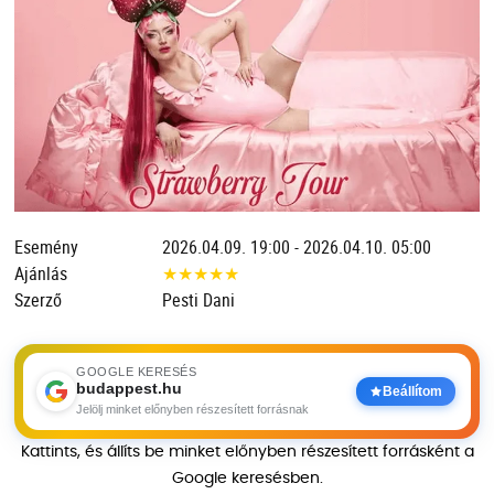
Esemény
2026.04.09. 19:00 - 2026.04.10. 05:00
Ajánlás
★
★
★
★
★
Szerző
Pesti Dani
GOOGLE KERESÉS
budappest.hu
Beállítom
Jelölj minket előnyben részesített forrásnak
Kattints, és állíts be minket előnyben részesített forrásként a
Google keresésben.