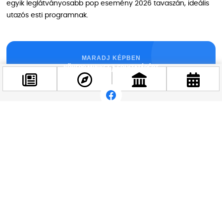
egyik leglátványosabb pop esemény 2026 tavaszán, ideális
utazós esti programnak.
MARADJ KÉPBEN
Kövess minket a folytatásért
Facebook
@budappest
Kapcsolódó hírek
Követés most