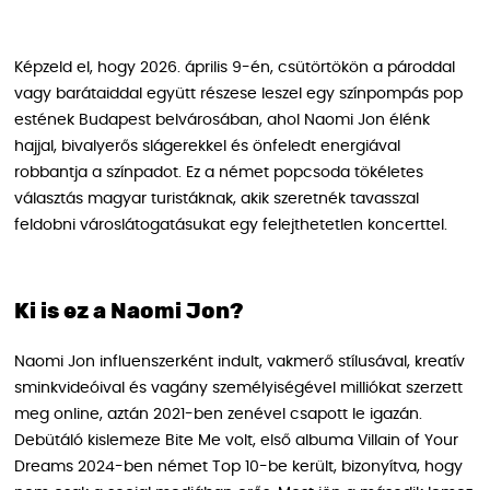
Képzeld el, hogy 2026. április 9-én, csütörtökön a pároddal
vagy barátaiddal együtt részese leszel egy színpompás pop
estének Budapest belvárosában, ahol Naomi Jon élénk
hajjal, bivalyerős slágerekkel és önfeledt energiával
robbantja a színpadot. Ez a német popcsoda tökéletes
választás magyar turistáknak, akik szeretnék tavasszal
feldobni városlátogatásukat egy felejthetetlen koncerttel.
Ki is ez a Naomi Jon?
Naomi Jon influenszerként indult, vakmerő stílusával, kreatív
sminkvideóival és vagány személyiségével milliókat szerzett
meg online, aztán 2021-ben zenével csapott le igazán.
Debütáló kislemeze Bite Me volt, első albuma Villain of Your
Dreams 2024-ben német Top 10-be került, bizonyítva, hogy