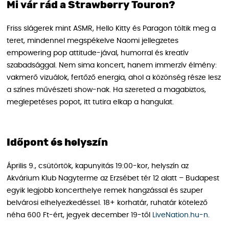
Mi vár rád a Strawberry Touron?
Friss slágerek mint ASMR, Hello Kitty és Paragon töltik meg a
teret, mindennel megspékelve Naomi jellegzetes
empowering pop attitude-jával, humorral és kreatív
szabadsággal. Nem sima koncert, hanem immerzív élmény:
vakmerő vizuálok, fertőző energia, ahol a közönség része lesz
a színes művészeti show-nak. Ha szereted a magabiztos,
meglepetéses popot, itt tutira elkap a hangulat.
Időpont és helyszín
Április 9., csütörtök, kapunyitás 19:00-kor, helyszín az
Akvárium Klub Nagyterme az Erzsébet tér 12 alatt – Budapest
egyik legjobb koncerthelye remek hangzással és szuper
belvárosi elhelyezkedéssel. 18+ korhatár, ruhatár kötelező
néha 600 Ft-ért, jegyek december 19-től
LiveNation.hu-n
.