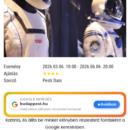
Esemény
2026.03.06. 10:00 - 2026.06.06. 20:00
Ajánlás
★
★
★
★
☆
Szerző
Pesti Dani
GOOGLE KERESÉS
budappest.hu
Beállítom
Jelölj minket előnyben részesített forrásnak
Kattints, és állíts be minket előnyben részesített forrásként a
Google keresésben.