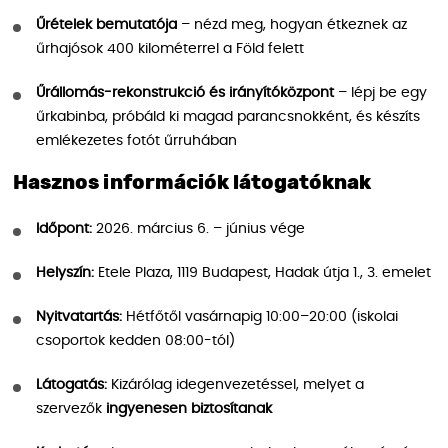
Űrételek bemutatója
– nézd meg, hogyan étkeznek az
űrhajósok 400 kilométerrel a Föld felett
Űrállomás-rekonstrukció és irányítóközpont
– lépj be egy
űrkabinba, próbáld ki magad parancsnokként, és készíts
emlékezetes fotót űrruhában
Hasznos információk látogatóknak
Időpont:
2026. március 6. – június vége
Helyszín:
Etele Plaza, 1119 Budapest, Hadak útja 1., 3. emelet
Nyitvatartás:
Hétfőtől vasárnapig 10:00–20:00 (iskolai
csoportok kedden 08:00-tól)
Látogatás:
Kizárólag idegenvezetéssel, melyet a
szervezők
ingyenesen biztosítanak