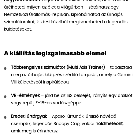
négyzetméteren
várják az interaktív területek, ahol valóban
átélheted, milyen az élet a világűrben – sétálhatsz egy
Nemzetközi Űrállomás-replikán, kipróbálhatod az űrhajós
szimulátorokat, és testközelből megismerheted a legendás
küldetéseket.
A kiállítás legizgalmasabb elemei
Többtengelyes szimulátor (Multi Axis Trainer)
– tapasztald
meg az űrhajós kiképzés szédítő forgását, amely a Gemini
VIII küldetésből inspirálódott
VR-élmények
– járd be az ISS belsejét, irányíts egy űrsiklót
vagy repülj F–18-as vadászgéppel
Eredeti űrtárgyak
– Apollo-űrruhák, űrsikló hővédő
csempék, legendás Snoopy Cap, valódi
holdmeteorit
,
amit meg is érinthetsz