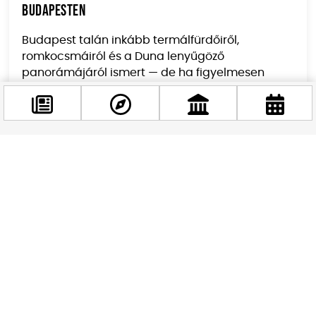
Budapesten
Budapest talán inkább termálfürdőiről,
romkocsmáiról és a Duna lenyűgöző
panorámájáról ismert — de ha figyelmesen
nézel körül,...
Facebook
@budappest
Követés most