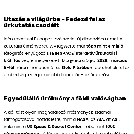
Utazás a világűrbe – Fedezd fel az
űrkutatás csodáit
Idén tavasszal Budapest szó szerint új dimenzióba emeli a
kulturális élményeket! A világszerte már
több mint 4 millió
látogatót
lenyűgöző
LIFE IN SPACE interaktív űrkutatási
kiállítás
végre megérkezett Magyarországra.
2026. március
6-tól
három hónapon át az
Etele Plázában
fedezhetjük fel az
emberiség legizgalmasabb kalandját – az űrutazást.
Egyedülálló űrélmény a földi valóságban
A kiállítást olyan meghatározó intézmények szakmai
támogatásával hozták létre, mint a
NASA
, az
ESA
, az
ASI
,
valamint a
US Space & Rocket Center
. Több mint
1000