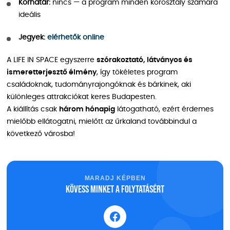
Korhatár:
nincs — a program minden korosztály számára
ideális
Jegyek:
elérhetők online
A LIFE IN SPACE egyszerre
szórakoztató, látványos és
ismeretterjesztő élmény
, így tökéletes program
családoknak, tudományrajongóknak és bárkinek, aki
különleges attrakciókat keres Budapesten.
A kiállítás csak
három hónapig
látogatható, ezért érdemes
mielőbb ellátogatni, mielőtt az űrkaland továbbindul a
következő városba!
MARADJ KÉPBEN
Kövess minket a folytatásért