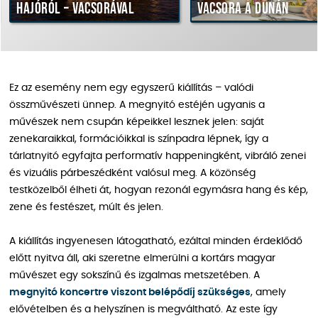
hajóról – vacsorával
vacsora a Dunán
Ez az esemény nem egy egyszerű kiállítás – valódi
összművészeti ünnep. A megnyitó estéjén ugyanis a
művészek nem csupán képeikkel lesznek jelen: saját
zenekaraikkal, formációikkal is színpadra lépnek, így a
tárlatnyitó egyfajta performatív happeningként, vibráló zenei
és vizuális párbeszédként valósul meg. A közönség
testközelből élheti át, hogyan rezonál egymásra hang és kép,
zene és festészet, múlt és jelen.
A kiállítás ingyenesen látogatható, ezáltal minden érdeklődő
előtt nyitva áll, aki szeretne elmerülni a kortárs magyar
művészet egy sokszínű és izgalmas metszetében. A
megnyitó koncertre viszont belépődíj szükséges
, amely
elővételben és a helyszínen is megváltható. Az este így