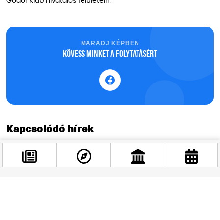
Gödör Klub hivatalos felületein.
MARADJ KÉPBEN
Kövess minket a folytatásért
Kapcsolódó hírek
Facebook
@budappest