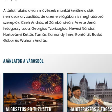
A tárlat falaira olyan művészek munkái kerülnek, akik
nemcsak a vizualitás, de a zene világában is meghatározó
szereplők: Cseh András, ef Zámbó István, Fekete Jenő,
feLugossy Laca, Georgios Tzortzoglou, Hevesi Nándor,
Hortoványi Kettős Tamás, Kamondy Imre, Rontó Lili, Roskó
Gábor és Wahorn András.
Ajánlatok a városból
Augusztus 20 tűzijáték
Hajóteraszos 3 fogá