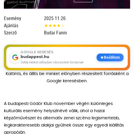
Esemény
2025.11.20.
Ajánlás
★
★
★
★
☆
Szerző
Budai Fanni
GOOGLE KERESÉS
budappest.hu
Beállítom
Jelölj minket előnyben részesített forrásnak
Kattints, és állíts be minket előnyben részesített forrásként a
Google keresésben.
A budapesti Gödör Klub november végén különleges
kulturális esemény helyszínévé válik, ahol a hazai
képzőművészet és alternatív zenei szcéna legismertebb,
legkarakteresebb alakjai gyűlnek össze egy egyedi kiállítás
apropóján.