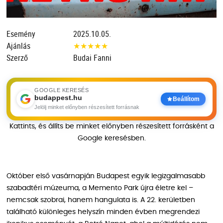
Esemény
2025.10.05.
Ajánlás
★
★
★
★
★
Szerző
Budai Fanni
GOOGLE KERESÉS
budappest.hu
Beállítom
Jelölj minket előnyben részesített forrásnak
Kattints, és állíts be minket előnyben részesített forrásként a
Google keresésben.
Október első vasárnapján Budapest egyik legizgalmasabb
szabadtéri múzeuma, a Memento Park újra életre kel –
nemcsak szobrai, hanem hangulata is. A 22. kerületben
található különleges helyszín minden évben megrendezi