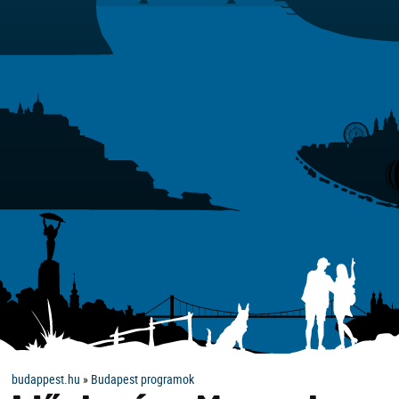
budappest.hu
»
Budapest programok