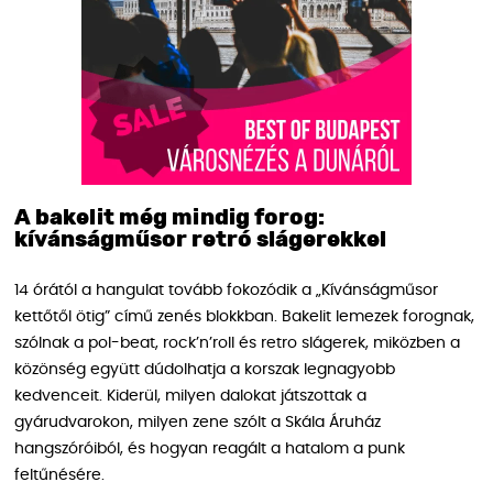
A bakelit még mindig forog:
kívánságműsor retró slágerekkel
14 órától a hangulat tovább fokozódik a „Kívánságműsor
kettőtől ötig” című zenés blokkban. Bakelit lemezek forognak,
szólnak a pol-beat, rock’n’roll és retro slágerek, miközben a
közönség együtt dúdolhatja a korszak legnagyobb
kedvenceit. Kiderül, milyen dalokat játszottak a
gyárudvarokon, milyen zene szólt a Skála Áruház
hangszóróiból, és hogyan reagált a hatalom a punk
feltűnésére.