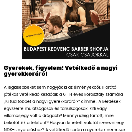
Gyerekek, figyelem! Vetélkedő a nagyi
gyerekkoráról
A legkisebbeket sem hagyják ki az élményekből: 11 órától
játékos vetélkedő kezdődik a 6–14 éves korosztály számára
„Ki tud többet a nagyi gyerekkoráról?” címmel. A kérdések
egyszerre mulatságosak és tanulságosak: kifli vagy
villamosjegy volt a drágább? Mennyi ideig tartott, mire
bekötötték a telefont? Hogyan lehetett valutát szerezni egy
NDK-s nyaraláshoz? A vetélkedő során a gyerekek nemcsak