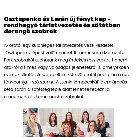
Osztapenko és Lenin új fényt kap –
rendhagyó tárlatvezetés és sötétben
derengő szobrok
15 órától egy különleges tárlatvezetés veszi kezdetét
„Osztapenko lépést vált” címmel. Itt nemcsak a Memento
Park szobrairól tudhatunk meg érdekes részleteket, hanem
azokról a filmes vagy valóságos jelenetekről is, amelyekben
ezek az alkotások szerepeltek. Este 20 órától pedig jön a nap
fénypontja – szó szerint! A „Lenin lámpácskái” elemlámpás
séta során a sötétség leple alatt lehet felfedezni a
monumentális kommunista szobrokat.