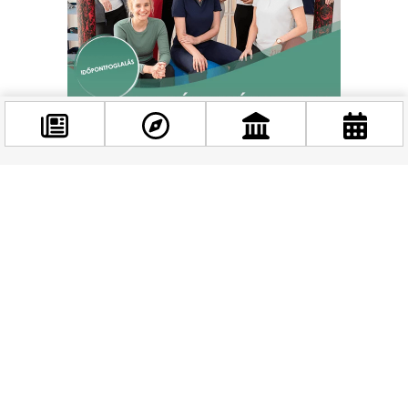
A szocialista hétköznapok titkai:
reklámfilmek, kóstolók és erotika
Facebook
@budappest
Délután és este számos különleges program várja még a
látogatókat: 17 órától a „Fridzsiderszocializmus Budafokon”
vetélkedő és termékkóstoló idézi meg a 22. kerület klasszikus
Követés most
ízeit. 18 órakor jön az elfeledett reklámfilmek vetítése, majd 19
órától „A forradalom szexuális forradalma” című előadás
betekintést nyújt a Kádár-korszak pikánsabb oldalába. A
kártyanaptárak lenge hölgyei, az erotikus bárok, sőt, a
vetkőzős tollak világa is új fényben tűnik fel.