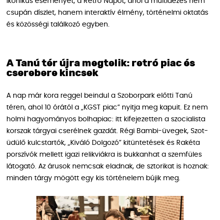
ikonikus eseményét, a Retró Napot, ahol a múltidézés nem
csupán díszlet, hanem interaktív élmény, történelmi oktatás
és közösségi találkozó egyben.
A Tanú tér újra megtelik: retró piac és
cserebere kincsek
A nap már kora reggel beindul a Szoborpark előtti Tanú
téren, ahol 10 órától a „KGST piac” nyitja meg kapuit. Ez nem
holmi hagyományos bolhapiac: itt kifejezetten a szocialista
korszak tárgyai cserélnek gazdát. Régi Bambi-üvegek, Szot-
üdülő kulcstartók, „Kiváló Dolgozó” kitüntetések és Rakéta
porszívók mellett igazi relikviákra is bukkanhat a szemfüles
látogató. Az árusok nemcsak eladnak, de sztorikat is hoznak:
minden tárgy mögött egy kis történelem bújik meg.