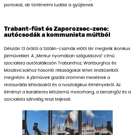
pontokat, de történelmi tudást is gyűjtenek.
Trabant-füst és Zaporozsec-zene:
autócsodák a kommunista múltból
Délután 13 órától a Sztálin-csizmák előtti tér megtelik ikonikus
járművekkel. A „Merkur nyomában száguldozva” című
szocialista autótalálkozón Trabanthoz, Wartburghoz és
Moszkvicsokhoz hasonló ritkaságokat lehet testközelből
megnézni. A járművek gazdái örömmel mesélnek a
restaurálás kihívásairól és a nosztalgikus élményekről. Az
élményt a karakteres kétütemű motorhang, a benzingőz és a
szocialista színvilág teszi teljessé.