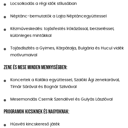
Locsolkodás a régi idők stílusában
Néptánc-bemutatók a Lajta Néptáncegyüttessel
Kézműveskedés: tojásfestés írókázással, berzseléssel,
különleges mintákkal
Tojásdíszítés a Gyimes, Kárpátalja, Bulgária és Hucul vidék
motívumaival
Zene és mese minden mennyiségben:
Koncertek a Kaláka együttessel, Szalóki Ági zenekarával,
Tímár Sárával és Bognár Szilviával
Mesemondás Csernik Szendével és Gulyás Lászlóval
Programok kicsiknek és nagyoknak:
Húsvéti kincskereső játék