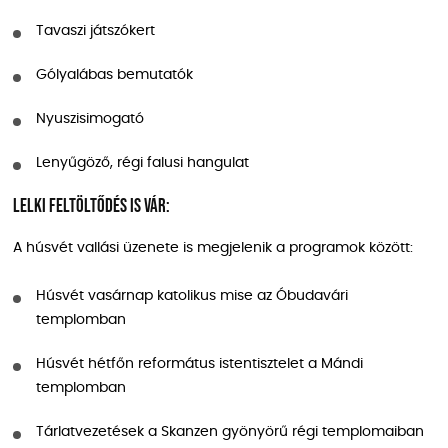
Tavaszi játszókert
Gólyalábas bemutatók
Nyuszisimogató
Lenyűgöző, régi falusi hangulat
Lelki feltöltődés is vár:
A húsvét vallási üzenete is megjelenik a programok között:
Húsvét vasárnap katolikus mise az Óbudavári
templomban
Húsvét hétfőn református istentisztelet a Mándi
templomban
Tárlatvezetések a Skanzen gyönyörű régi templomaiban