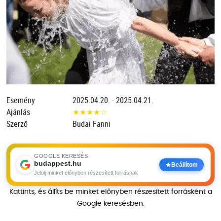
Esemény
2025.04.20. - 2025.04.21.
Ajánlás
★
★
★
★
☆
Szerző
Budai Fanni
GOOGLE KERESÉS
budappest.hu
Beállítom
Jelölj minket előnyben részesített forrásnak
Kattints, és állíts be minket előnyben részesített forrásként a
Google keresésben.