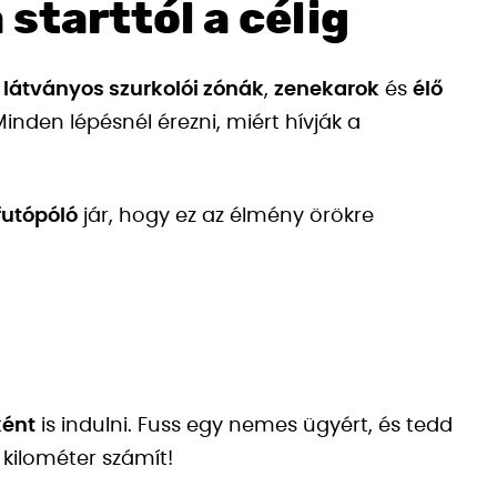
starttól a célig
:
látványos szurkolói zónák
,
zenekarok
és
élő
Minden lépésnél érezni, miért hívják a
futópóló
jár, hogy ez az élmény örökre
ként
is indulni. Fuss egy nemes ügyért, és tedd
kilométer számít!