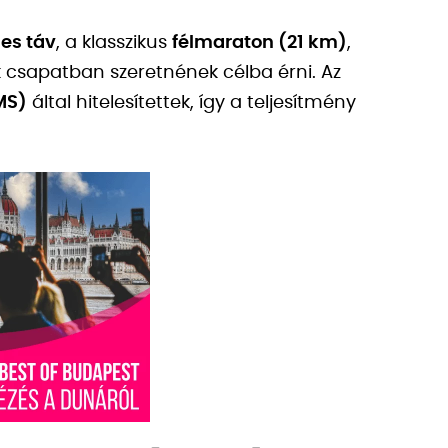
es táv
, a klasszikus
félmaraton (21 km)
,
k csapatban szeretnének célba érni. Az
MS)
által hitelesítettek, így a teljesítmény