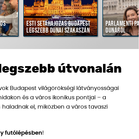
sos
Esti sétahajózás Budapest
Parlamenti p
legszebb dunai szakaszán
Dunáról
 legszebb útvonalán
ávok Budapest világörökségi látványosságai
idakon és a város ikonikus pontjai – a
 haladnak el, miközben a város tavaszi
y futólépésben
!