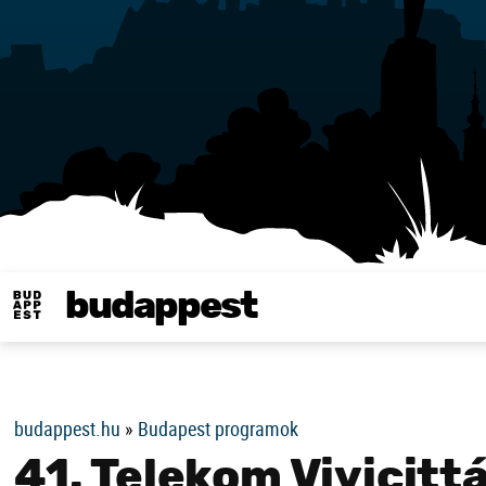
budappest
Same in english
budappest.hu
»
Budapest programok
41. Telekom Vivicitt