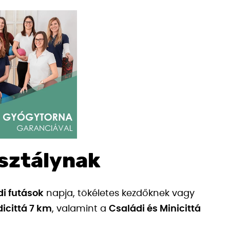
osztálynak
di futások
napja, tökéletes kezdőknek vagy
dicittá 7 km
, valamint a
Családi és Minicittá