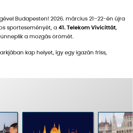
égével Budapesten! 2026. március 21–22-én újra
os sporteseményét, a
41. Telekom Vivicittát
,
t ünneplik a mozgás örömét.
parkjában kap helyet, így egy igazán friss,