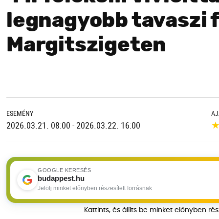
legnagyobb tavaszi f
Margitszigeten
ESEMÉNY
AJ
2026.03.21. 08:00 - 2026.03.22. 16:00
GOOGLE KERESÉS
budappest.hu
Jelölj minket előnyben részesített forrásnak
Kattints, és állíts be minket előnyben ré