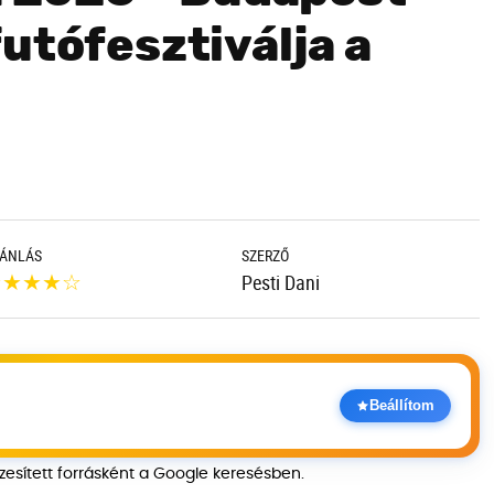
utófesztiválja a
ÁNLÁS
SZERZŐ
★
★
★
★
☆
Pesti Dani
Beállítom
szesített forrásként a Google keresésben.