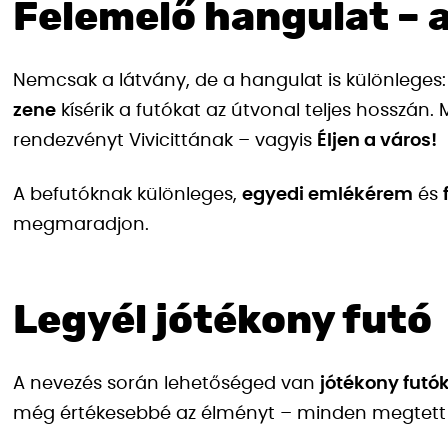
Felemelő hangulat – a 
Nemcsak a látvány, de a hangulat is különleges
zene
kísérik a futókat az útvonal teljes hosszán. 
rendezvényt Vivicittának – vagyis
Éljen a város!
A befutóknak különleges,
egyedi emlékérem
és
megmaradjon.
Legyél jótékony futó
A nevezés során lehetőséged van
jótékony futó
még értékesebbé az élményt – minden megtett 