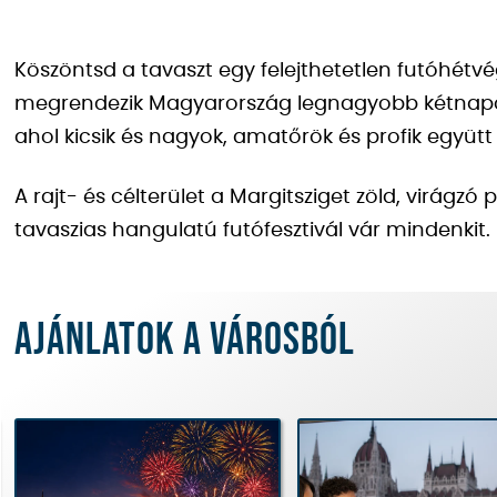
Köszöntsd a tavaszt egy felejthetetlen futóhétv
megrendezik Magyarország legnagyobb kétnap
ahol kicsik és nagyok, amatőrök és profik együt
A rajt- és célterület a Margitsziget zöld, virágzó 
tavaszias hangulatú futófesztivál vár mindenkit.
Ajánlatok a városból