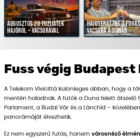
Augusztus 20 tűzijáték
Hajóteraszos 3 fogá
hajóról – vacsorával
vacsora a Dunán
Fuss végig Budapest
A Telekom Vivicittá különleges abban, hogy a t
mentén haladnak. A futók a Duna felett átszelő h
Parlament, a Budai Vár és a Lánchíd – közelében
panorámáját élvezhetik.
Ez nem egyszerű futás, hanem
városnéző élmén